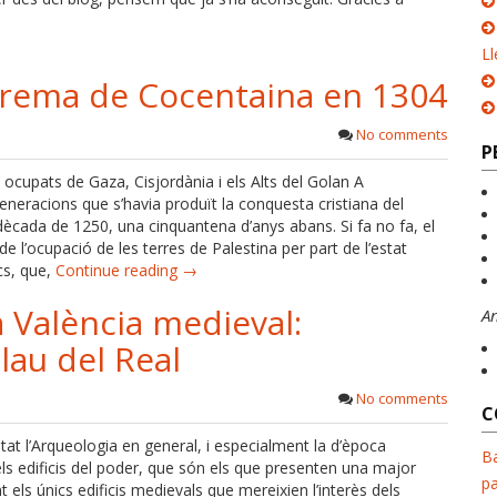
Ll
 crema de Cocentaina en 1304
No comments
P
is ocupats de Gaza, Cisjordània i els Alts del Golan A
neracions que s’havia produït la conquesta cristiana del
 dècada de 1250, una cinquantena d’anys abans. Si fa no fa, el
 l’ocupació de les terres de Palestina per part de l’estat
cs, que,
Continue reading →
la València medieval:
A
alau del Real
No comments
C
itat l’Arqueologia en general, i especialment la d’època
Ba
ls edificis del poder, que són els que presenten una major
pa
 els únics edificis medievals que mereixien l’interès dels