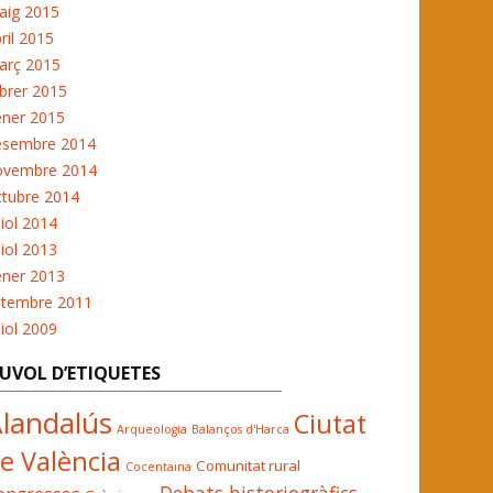
aig 2015
ril 2015
arç 2015
brer 2015
ener 2015
esembre 2014
ovembre 2014
ctubre 2014
liol 2014
liol 2013
ener 2013
etembre 2011
liol 2009
UVOL D’ETIQUETES
landalús
Ciutat
Arqueologia
Balanços d'Harca
e València
Comunitat rural
Cocentaina