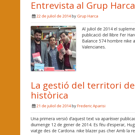
Entrevista al Grup Harc
22 de juliol de 2014
by
Grup Harca
Al juliol de 2014 el supleme
publicació del llibre Fer
Balance 574 hombre nike ai
Valencianes.
La gestió del territori d
històrica
21 de juliol de 2014
by
Frederic Aparisi
Una primera versió d’aquest text va aparèixer publicad
diumenge 12 de gener de 2014. Es féu d’esperar, Hug.
viatge des de Cardona. nike blazer pas cher Amb la re