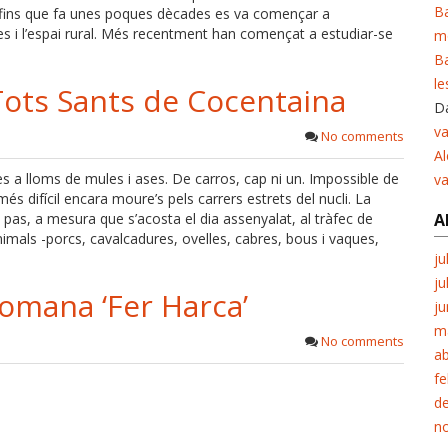
Ba
s, fins que fa unes poques dècades es va començar a
es i l’espai rural. Més recentment han començat a estudiar-se
m
Ba
le
 Tots Sants de Cocentaina
Da
va
No comments
Al
es a lloms de mules i ases. De carros, cap ni un. Impossible de
v
més difícil encara moure’s pels carrers estrets del nucli. La
 pas, a mesura que s’acosta el dia assenyalat, al tràfec de
A
imals -porcs, cavalcadures, ovelles, cabres, bous i vaques,
ju
ju
comana ‘Fer Harca’
ju
m
No comments
ab
fe
d
n