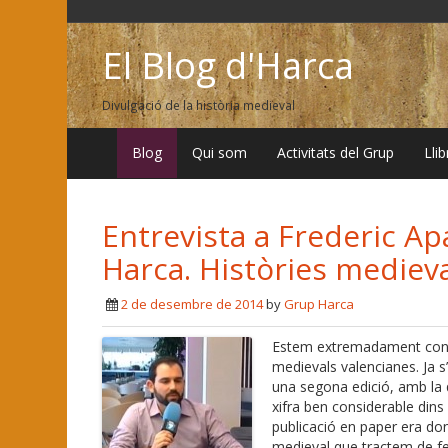
El Blog d'Harca
Divulgació de la història medieval
Blog
Qui som
Activitats del Grup
Lli
Entrevista a Frederic Apa
Harca. Històries medieva
2 de desembre de 2014
by
Grup Harca
Estem extremadament conten
medievals valencianes. Ja s
una segona edició, amb la
xifra ben considerable dins 
publicació en paper era don
medieval que tractem de fe