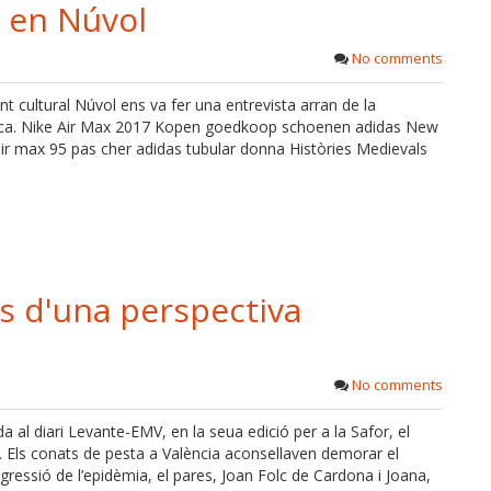
a en Núvol
No comments
nt cultural Núvol ens va fer una entrevista arran de la
 Harca. Nike Air Max 2017 Kopen goedkoop schoenen adidas New
r max 95 pas cher adidas tubular donna Històries Medievals
es d'una perspectiva
No comments
a al diari Levante-EMV, en la seua edició per a la Safor, el
 Els conats de pesta a València aconsellaven demorar el
gressió de l’epidèmia, el pares, Joan Folc de Cardona i Joana,