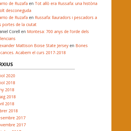
rrio de Ruzafa
en
Tot allò era Russafa: una història
olt desconeguda
rrio de Ruzafa
en
Russafa: llauradors i pescadors a
s portes de la ciutat
niel Corell
en
Montesa: 700 anys de l’orde dels
lencians
exander Mattison Boise State Jersey
en
Bones
acances. Acabem el curs 2017-2018
RXIUS
liol 2020
liol 2018
ny 2018
aig 2018
ril 2018
brer 2018
esembre 2017
ovembre 2017