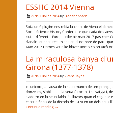
ESSHC 2014 Vienna
29 de juliol de 2014
by
Frederic Aparisi
Sota un fi plugim ens rebia la ciutat de Viena el dime
Social Science History Conference que cada dos anys or
ciutat diferent d’Europa. nike air max 2017 pas cher 
d’anàlisi queden resumides en el nombre de participa
Max 2017 Dames wit nike blazer uomo colori Això or
La miraculosa banya d'u
Girona (1377-1378)
28 de juliol de 2014
by
Vicent Baydal
«L'unicorn, a causa de la seua manca de temprança, s
donzelles, s'oblida de la seua ferocitat i salvatgia i, 
s'adorm en la seua falda; és llavors quan el caçador 
escrit a finals de la dècada de 1470 en un dels seus ll
Continue reading →