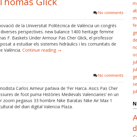
Thomas Glick
m
ab
No comments
m
fe
novació de la Universitat Politècnica de València un congrés
 de diverses perspectives. new balance 1400 heritage femme
g
as F. Baskets Under Armour Pas Cher Glick, el professor
d
posat a estudiar els sistemes hidràulics i les comunitats de
n
de València.
Continue reading →
o
ju
ju
No comments
g
s
periodista Carlos Aimeur parlava de ‘Fer Harca. Asics Pas Cher
ju
ssures de foot puma Històries Medievals Valencianes‘ en un
e air zoom pegasus 33 hombre Nike Baratas Nike Air Max 1
N
ltural del diari digital Valencia Plaza.
A
d