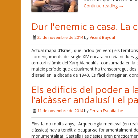
Continue reading →
Dur l'enemic a casa. La
25 de novembre de 2014
by
Vicent Baydal
Actual mapa d’Israel, que inclou (en verd) els territor
començaments del segle XIV encara no feia ni dues ge
territori islàmic del Xarq Alandalús, consumada en la
mateix període que actualment ha transcorregut des de
d’Israel en la dècada de 1940. És fàcil d’imaginar, don
Els edificis del poder a 
l’alcàsser andalusí i el p
11 de novembre de 2014
by
Ferran Esquilache
Fins fa no molts anys, l’Arqueologia medieval (en real
clàssica) havia tendit a ocupar-se fonamentalment de
monumentalitat. Castells i esglésies eren pràcticament