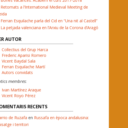
Bones vacances. Acabem el curs 2017-2018
Retornats a l’International Medieval Meeting de
eida
Ferran Esquilache parla del Cid en “Una nit al Castell”
La petjada valenciana en l’Arxiu de la Corona d’Aragó
ER AUTOR
Col·lectius del Grup Harca
Frederic Aparisi Romero
Vicent Baydal Sala
Ferran Esquilache Martí
Autors convidats
ntics membres
:
Ivan Martínez Araque
Vicent Royo Pérez
OMENTARIS RECENTS
rrio de Ruzafa
en
Russafa en època andalusina:
isatge i territori