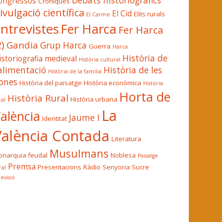
Debats historiogràfics
ongressos
Cròniques
ivulgació científica
El Cid
Elits rurals
El Carme
ntrevistes
Fer Harca
Fer Harca
2)
Gandia
Grup Harca
Guerra
Harca
Història de
istoriografia medieval
Història cultural
'alimentació
Història de les
Història de la família
ones
Història del paisatge
Història econòmica
Història
Horta de
Història Rural
Història urbana
cal
La
alència
Jaume I
Identitat
València Contada
Literatura
Musulmans
narquia feudal
Noblesa
Paisatge
Premsa
Presentacions
Ràdio
Senyoria
Sucre
ral
levisió