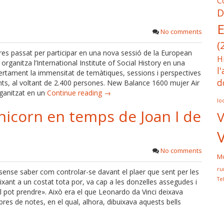
C
D
E
No comments
(
cres passat per participar en una nova sessió de la European
H
ganitza l’International Institute of Social History en una
l
Certament la immensitat de temàtiques, sessions i perspectives
d
nts, al voltant de 2.400 persones. New Balance 1600 mujer Air
ganitzat en un
Continue reading →
lo
nicorn en temps de Joan I de
V
No comments
Mo
ru
ense saber com controlar-se davant el plaer que sent per les
Te
deixant a un costat tota por, va cap a les donzelles assegudes i
el pot prendre». Això era el que Leonardo da Vinci deixava
ibres de notes, en el qual, alhora, dibuixava aquests bells