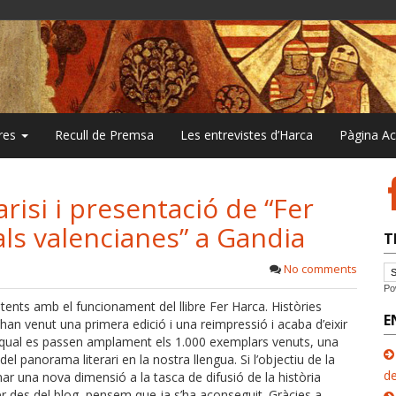
bres
Recull de Premsa
Les entrevistes d’Harca
Pàgina A
risi i presentació de “Fer
ls valencianes” a Gandia
T
No comments
Po
ts amb el funcionament del llibre Fer Harca. Històries
E
’han venut una primera edició i una reimpressió i acaba d’eixir
 qual es passen amplament els 1.000 exemplars venuts, una
del panorama literari en la nostra llengua. Si l’objectiu de la
de
ar una nova dimensió a la tasca de difusió de la història
r des del blog, pensem que ja s’ha aconseguit. Gràcies a