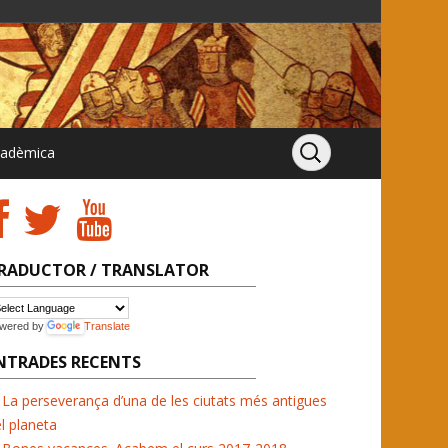
cadèmica
RADUCTOR / TRANSLATOR
wered by
Translate
NTRADES RECENTS
La perseverança d’una de les ciutats més antigues
l planeta