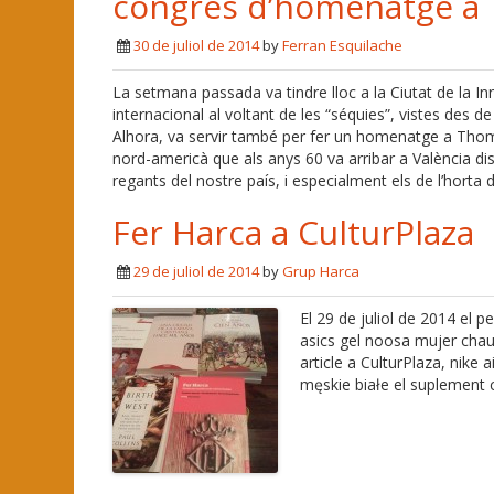
congrés d’homenatge a 
30 de juliol de 2014
by
Ferran Esquilache
La setmana passada va tindre lloc a la Ciutat de la In
internacional al voltant de les “séquies”, vistes des
Alhora, va servir també per fer un homenatge a Thom
nord-americà que als anys 60 va arribar a València dis
regants del nostre país, i especialment els de l’horta 
Fer Harca a CulturPlaza
29 de juliol de 2014
by
Grup Harca
El 29 de juliol de 2014 el 
asics gel noosa mujer chau
article a CulturPlaza, nik
męskie białe el suplement cu