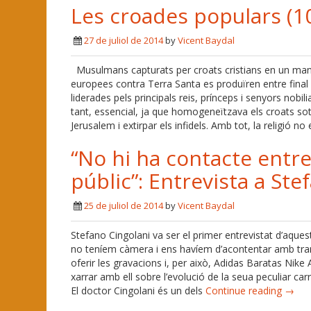
Les croades populars (10
27 de juliol de 2014
by
Vicent Baydal
Musulmans capturats per croats cristians en un manus
europees contra Terra Santa es produïren entre final de
liderades pels principals reis, prínceps i senyors nobili
tant, essencial, ja que homogeneïtzava els croats sota 
Jerusalem i extirpar els infidels. Amb tot, la religió n
“No hi ha contacte entre
públic”: Entrevista a Ste
25 de juliol de 2014
by
Vicent Baydal
Stefano Cingolani va ser el primer entrevistat d’aque
no teníem càmera i ens havíem d’acontentar amb tran
oferir les gravacions i, per això, Adidas Baratas Nike 
xarrar amb ell sobre l’evolució de la seua peculiar ca
El doctor Cingolani és un dels
Continue reading →