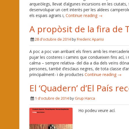
arqueòlegs, llevat d’algunes incursions en les ciutat
desenvolupar un cert interès per les aldees camperol
els espais agraris i,
Continue reading →
A propòsit de la fira de
28 d'octubre de 2014
by
Frederic Aparisi
A poc a poc van arribant els firers amb les mercaderi
pujar les costeres i camins que condueixen fins ací, i 
calma – sempre relativa- del dia a dia dels veïns dóna
persones, també d’esclaus negres, de tota classe d’an
principalment- i de productes
Continue reading →
El ‘Quadern’ d’El País re
1 d'octubre de 2014
by
Grup Harca
Ho podeu veure ací.