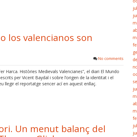
o
ju
ju
m
ab
o los valencianos son
m
fe
g
No comments
d
n
“Fer Harca. Històries Medievals Valencianes”, el diari El Mundo
o
escrits per Vicent Baydal i sobre l’origen de la identitat i el
s
eu llegir el reportatge sencer ací en aquest enllaç.
ju
m
ab
m
fe
tori. Un menut balanç del
ju
ju