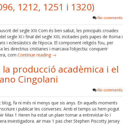
96, 1212, 1251 i 1320)
No comments
crit del segle XIII Com és ben sabut, les principals croades
l segle XI i final del segle XIII, incitades pels papes de Roma i
aris i eclesiàstics de l’època. El component religiós fou, per
les directrius cristianes i marcava l’objectiu: conquerir
o era, com
Continue reading →
 la producció acadèmica i el
fano Cingolani
No comments
st blog, fa ni més ni menys que sis anys. En aquells moments
scriure i publicar les converses. Amb el temps us hem pogut
Air Max 1 Heren ha estat un plaer tornar a entrevistar-lo i
rrera investigadora. air max 1 pas cher Stephen Piscotty Jersey