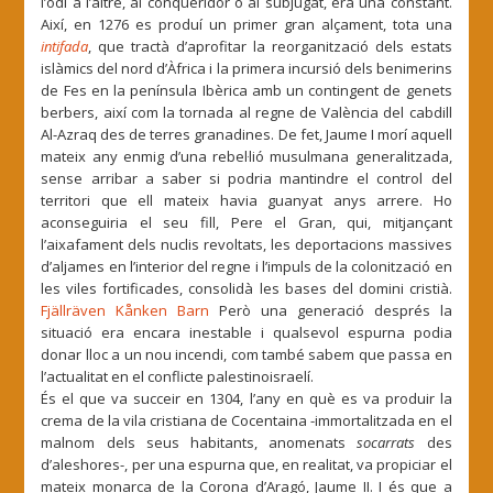
l’odi a l’altre, al conqueridor o al subjugat, era una constant.
Així, en 1276 es produí un primer gran alçament, tota una
intifada
, que tractà d’aprofitar la reorganització dels estats
islàmics del nord d’Àfrica i la primera incursió dels benimerins
de Fes en la península Ibèrica amb un contingent de genets
berbers, així com la tornada al regne de València del cabdill
Al-Azraq des de terres granadines. De fet, Jaume I morí aquell
mateix any enmig d’una rebel·lió musulmana generalitzada,
sense arribar a saber si podria mantindre el control del
territori que ell mateix havia guanyat anys arrere. Ho
aconseguiria el seu fill, Pere el Gran, qui, mitjançant
l’aixafament dels nuclis revoltats, les deportacions massives
d’aljames en l’interior del regne i l’impuls de la colonització en
les viles fortificades, consolidà les bases del domini cristià.
Fjällräven Kånken Barn
Però una generació després la
situació era encara inestable i qualsevol espurna podia
donar lloc a un nou incendi, com també sabem que passa en
l’actualitat en el conflicte palestinoisraelí.
És el que va succeir en 1304, l’any en què es va produir la
crema de la vila cristiana de Cocentaina -immortalitzada en el
malnom dels seus habitants, anomenats
socarrats
des
d’aleshores-, per una espurna que, en realitat, va propiciar el
mateix monarca de la Corona d’Aragó, Jaume II. I és que a