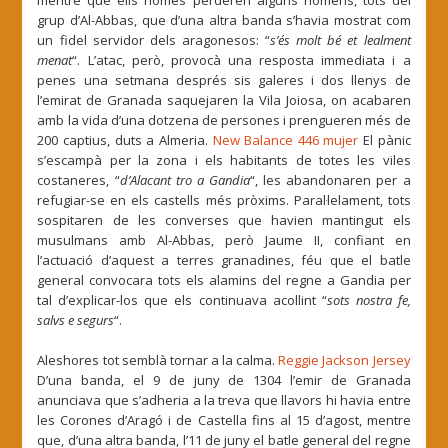
mentre que ells només perderen alguns hòmens, tots del
grup d’Al-Abbas, que d’una altra banda s’havia mostrat com
un fidel servidor dels aragonesos: “
s’és molt bé et lealment
menat
“. L’atac, però, provocà una resposta immediata i a
penes una setmana després sis galeres i dos llenys de
l’emirat de Granada saquejaren la Vila Joiosa, on acabaren
amb la vida d’una dotzena de persones i prengueren més de
200 captius, duts a Almeria.
New Balance 446 mujer
El pànic
s’escampà per la zona i els habitants de totes les viles
costaneres, “
d’Alacant tro a Gandia
“, les abandonaren per a
refugiar-se en els castells més pròxims. Paral·lelament, tots
sospitaren de les converses que havien mantingut els
musulmans amb Al-Abbas, però Jaume II, confiant en
l’actuació d’aquest a terres granadines, féu que el batle
general convocara tots els alamins del regne a Gandia per
tal d’explicar-los que els continuava acollint “
sots nostra fe,
salvs e segurs
“.
Aleshores tot semblà tornar a la calma.
Reggie Jackson Jersey
D’una banda, el 9 de juny de 1304 l’emir de Granada
anunciava que s’adheria a la treva que llavors hi havia entre
les Corones d’Aragó i de Castella fins al 15 d’agost, mentre
que, d’una altra banda, l’11 de juny el batle general del regne