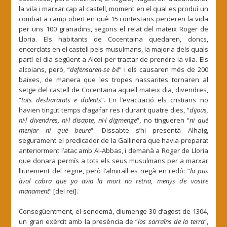
la vila i marxar cap al castell, moment en el qual es produí un
combat a camp obert en què 15 contestans perderen la vida
per uns 100 granadins, segons el relat del mateix Roger de
Lloria. Els habitants de Cocentaina quedaren, doncs,
encerclats en el castell pels musulmans, la majoria dels quals
partí el dia següent a Alcoi per tractar de prendre la vila. Els
alcoians, però, “
defensaren-se bé
” i els causaren més de 200
baixes, de manera que les tropes nassarites tornaren al
setge del castell de Cocentaina aquell mateix dia, divendres,
“
tots desbaratats e dolents
“. En l’evacuació els cristians no
havien tingut temps d’agafar res i durant quatre dies, “
dijous,
ni·l divendres, ni·l disapte, ni·l digmenge
“, no tingueren “
ni què
menjar ni què beure
“. Dissabte s’hi presentà Alhaig,
segurament el predicador de la Gallinera que havia preparat
anteriorment l’atac amb Al-Abbas, i demanà a Roger de Lloria
que donara permís a tots els seus musulmans per a marxar
lliurement del regne, però l’almirall es negà en redó: “
la pus
àvol cabra que yo avia la mort no retria, menys de vostre
manament
” [del rei].
Consegüentment, el sendemà, diumenge 30 d’agost de 1304,
un gran exèrcit amb la presència de “
los sarraïns de la terra
“,