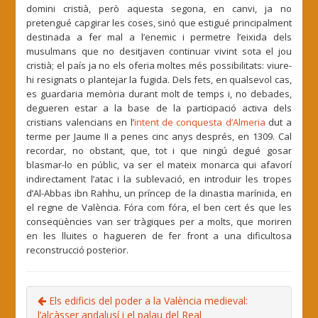
domini cristià, però aquesta segona, en canvi, ja no
pretengué capgirar les coses, sinó que estigué principalment
destinada a fer mal a l’enemic i permetre l’eixida dels
musulmans que no desitjaven continuar vivint sota el jou
cristià; el país ja no els oferia moltes més possibilitats: viure-
hi resignats o plantejar la fugida. Dels fets, en qualsevol cas,
es guardaria memòria durant molt de temps i, no debades,
degueren estar a la base de la participació activa dels
cristians valencians en l’
intent de conquesta d’Almeria
dut a
terme per Jaume II a penes cinc anys després, en 1309. Cal
recordar, no obstant, que, tot i que ningú degué gosar
blasmar-lo en públic, va ser el mateix monarca qui afavorí
indirectament l’atac i la sublevació, en introduir les tropes
d’Al-Abbas ibn Rahhu, un príncep de la dinastia marínida, en
el regne de València. Fóra com fóra, el ben cert és que les
conseqüències van ser tràgiques per a molts, que moriren
en les lluites o hagueren de fer front a una dificultosa
reconstrucció posterior.
Els edificis del poder a la València medieval:
l’alcàsser andalusí i el palau del Real