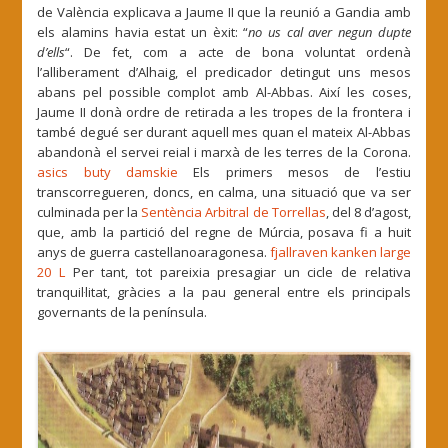
de València explicava a Jaume II que la reunió a Gandia amb
els alamins havia estat un èxit: “
no us cal aver negun dupte
d’ells
“.
De fet, com a acte de bona voluntat ordenà
l’alliberament d’Alhaig, el predicador detingut uns mesos
abans pel possible complot amb Al-Abbas. A
ixí les coses,
Jaume II donà ordre de retirada a les tropes de la frontera i
també degué ser durant aquell mes quan el mateix Al-Abbas
abandonà el servei reial i marxà de les terres de la Corona.
asics buty damskie
Els primers mesos de l’estiu
transcorregueren, doncs, en calma, una situació que va ser
culminada per la
Sentència Arbitral de Torrellas
, del 8 d’agost,
que, amb la partició del regne de Múrcia, posava fi a huit
anys de guerra castellanoaragonesa.
fjallraven kanken large
20 L
Per tant, tot pareixia presagiar un cicle de relativa
tranquil·litat, gràcies a la pau general entre els principals
governants de la península.