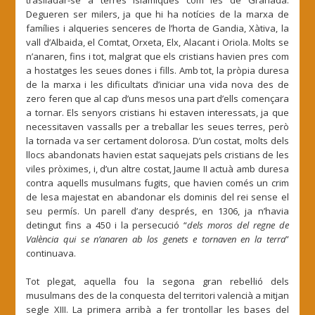
traslladar-se a terres islàmiques com les de Granada.
Degueren ser milers, ja que hi ha notícies de la marxa de
famílies i alqueries senceres de l’horta de Gandia, Xàtiva, la
vall d’Albaida, el Comtat, Orxeta, Elx, Alacant i Oriola. Molts se
n’anaren, fins i tot, malgrat que els cristians havien pres com
a hostatges les seues dones i fills. Amb tot, la pròpia duresa
de la marxa i les dificultats d’iniciar una vida nova des de
zero feren que al cap d’uns mesos una part d’ells començara
a tornar. Els senyors cristians hi estaven interessats, ja que
necessitaven vassalls per a treballar les seues terres, però
la tornada va ser certament dolorosa. D’un costat, molts dels
llocs abandonats havien estat saquejats pels cristians de les
viles pròximes, i, d’un altre costat, Jaume II actuà amb duresa
contra aquells musulmans fugits, que havien comés un crim
de lesa majestat en abandonar els dominis del rei sense el
seu permís. Un parell d’any després, en 1306, ja n’havia
detingut fins a 450 i la persecució “
dels moros del regne de
València qui se n’anaren ab los genets e tornaven en la terra
”
continuava.
Tot plegat, aquella fou la segona gran rebel·lió dels
musulmans des de la conquesta del territori valencià a mitjan
segle XIII. La primera arribà a fer trontollar les bases del