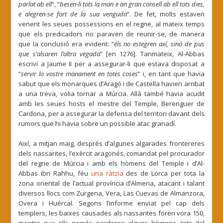
parlat ab ell
“, “
besen-li tots la man e an gran consell ab ell tots dies,
e alegren-se fort de la sua venguda
“. De fet, molts estaven
venent les seues possessions en el regne, al mateix temps
que els predicadors no paraven de reunir-se, de manera
que la conclusió era evident: “
éls no estegren axí, sinó de pus
que s’alsaren l’altra vegada
” [en 1276]. Tanmateix, Al-Abbas
escriví a Jaume II per a assegurar-li que estava disposat a
“
servir lo vostre manament en totes coses
” i, en tant que havia
sabut que els monarques d’Aragó i de Castella havien arribat
a una treva, volia tornar a Múrcia. Allà també havia acudit
amb les seues hosts el mestre del Temple, Berenguer de
Cardona, per a assegurar la defensa del territori davant dels
rumors que hi havia sobre un possible atac granadí.
Així, a mitjan maig, després d’algunes algarades frontereres
dels nassarites, l’exèrcit aragonés, comandat pel procurador
del regne de Múrcia i amb els hòmens del Temple i d’Al-
Abbas ibn Rahhu, féu
una ràtzia
des de Lorca per tota la
zona oriental de l’actual província d’Almeria, atacant i talant
diversos llocs com Zurgena, Vera, Las Cuevas de Almanzora,
Overa i Huércal. Segons l’informe enviat pel cap dels
templers, les baixes causades als nassarites foren vora 150,