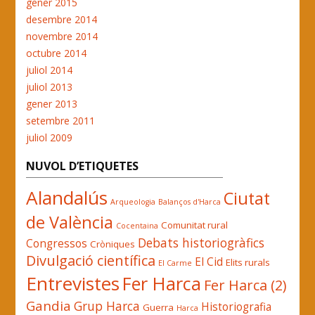
gener 2015
desembre 2014
novembre 2014
octubre 2014
juliol 2014
juliol 2013
gener 2013
setembre 2011
juliol 2009
NUVOL D’ETIQUETES
Alandalús
Ciutat
Arqueologia
Balanços d'Harca
de València
Comunitat rural
Cocentaina
Debats historiogràfics
Congressos
Cròniques
Divulgació científica
El Cid
Elits rurals
El Carme
Entrevistes
Fer Harca
Fer Harca (2)
Gandia
Grup Harca
Historiografia
Guerra
Harca