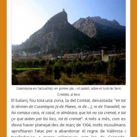
Cocentaina en l’actualitat, en primer pla, i el castell, sobre el turó de Sant
Cristòfol, al fons
El balanç fou tota una zona, la del Comtat, devastada: “
en tot
lo térmen de Cusentayna [e de Planes, ni de …], ni de Travadell, no
ha romasa casa, ni casal, ni almàsara, que tot no sia cremat, e tot
ço que avíem per los locs, tot és cremat
“. A més a més, com es
devia haver planejat des de març de 1304, molts musulmans
aprofitaren l’atac per a abandonar el regne de València i