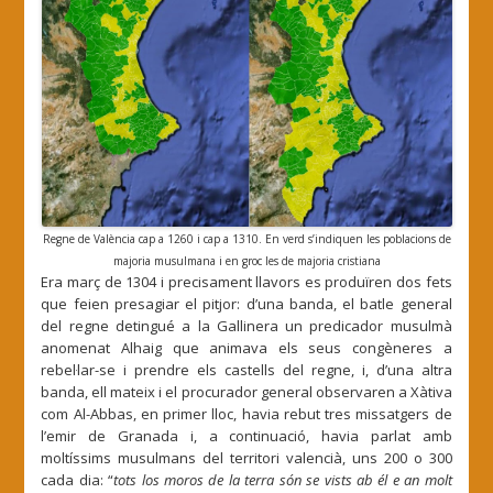
Regne de València cap a 1260 i cap a 1310. En verd s’indiquen les poblacions de
majoria musulmana i en groc les de majoria cristiana
Era març de 1304 i precisament llavors es produïren dos fets
que feien presagiar el pitjor: d’una banda, el batle general
del regne detingué a la Gallinera un predicador musulmà
anomenat Alhaig que animava els seus congèneres a
rebel·lar-se i prendre els castells del regne, i, d’una altra
banda, ell mateix i el procurador general observaren a Xàtiva
com Al-Abbas, en primer lloc, havia rebut tres missatgers de
l’emir de Granada i, a continuació, havia parlat amb
moltíssims musulmans del territori valencià, uns 200 o 300
cada dia: “
tots los moros de la terra són se vists ab él e an molt