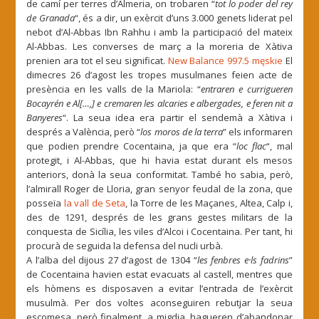
de camí per terres d’Almeria, on trobaren “
tot lo poder del rey
de Granada
“, és a dir, un exèrcit d’uns 3.000 genets liderat pel
nebot d’Al-Abbas Ibn Rahhu i amb la participació del mateix
Al-Abbas. Les converses de març a la moreria de Xàtiva
prenien ara tot el seu significat.
New Balance 997.5 męskie
El
dimecres 26 d’agost les tropes musulmanes feien acte de
presència en les valls de la Mariola: “
entraren e currigueren
Bocayrén e Al[…,] e cremaren les alcaries e albergades, e feren nit a
Banyeres
“. La seua idea era partir el sendemà a Xàtiva i
després a València, però “
los moros de la terra
” els informaren
que podien prendre Cocentaina, ja que era “
loc flac
“, mal
protegit, i Al-Abbas, que hi havia estat durant els mesos
anteriors, donà la seua conformitat. També ho sabia, però,
l’almirall Roger de Lloria, gran senyor feudal de la zona, que
posseïa
la vall de Seta
, la Torre de les Maçanes, Altea, Calp i,
des de 1291, després de les grans gestes militars de la
conquesta de Sicília, les viles d’Alcoi i Cocentaina. Per tant, hi
procurà de seguida la defensa del nucli urbà.
A l’alba del dijous 27 d’agost de 1304 “
les fenbres e·ls fadrins
”
de Cocentaina havien estat evacuats al castell, mentres que
els hòmens es disposaven a evitar l’entrada de l’exèrcit
musulmà. Per dos voltes aconseguiren rebutjar la seua
escomesa, però finalment, a migdia, hagueren d’abandonar