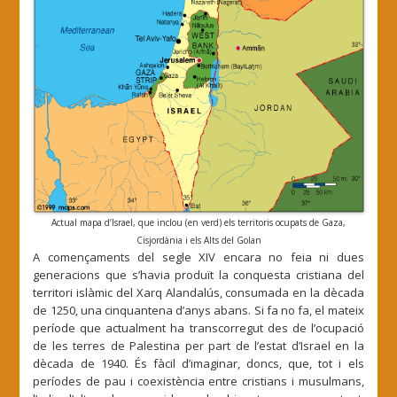
Actual mapa d’Israel, que inclou (en verd) els territoris ocupats de Gaza,
Cisjordània i els Alts del Golan
A començaments del segle XIV encara no feia ni dues
generacions que s’havia produït la conquesta cristiana del
territori islàmic del Xarq Alandalús, consumada en la dècada
de 1250, una cinquantena d’anys abans. Si fa no fa, el mateix
període que actualment ha transcorregut des de l’ocupació
de les terres de Palestina per part de l’estat d’Israel en la
dècada de 1940. És fàcil d’imaginar, doncs, que, tot i els
períodes de pau i coexistència entre cristians i musulmans,