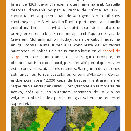
finals de 1303, davant la guerra que mantenia amb Castella
després d’haver-li ocupat el regne de Múrcia en 1296,
contractà un grup mercenari de 400 genets nord-africans
capitanejats per Al-Abbas ibn Rahhu, pertanyent a la família
emiral marínida, a canvi de la quinta part de tot allò que
prengueren com a botí. En un principi, amb l’ajuda del rais de
Crevillent, Muhammad ibn Hudayr, un altre cabdill musulmà
en qui confià Jaume II per a la conquesta de les terres
murcianes, Al-Abbas i els seus s’instal·laren en el
castell de
Negra
, en terres murcianes de l’Alt Segura. Prompte, no
obstant, partiren cap al nord, per a fer allò per al que havien
estat contractats: atacar els enemics. Barrejaren durant dues
setmanes les terres castellanes entorn d’Alarcón i Conca,
enduent-se vora 12.000 caps de bestiar, i entraren en el
regne de València per Xarafull, refugiant-se en la moreria de
Xàtiva, atés que les autoritats cristianes de la vila no
volgueren obrir-los les portes, malgrat saber que tenien el
suport reial.