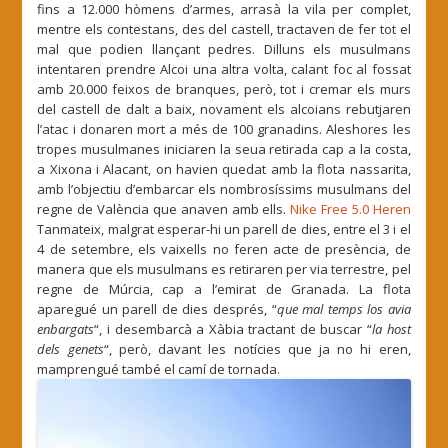
fins a 12.000 hòmens d’armes, arrasà la vila per complet,
mentre els contestans, des del castell, tractaven de fer tot el
mal que podien llançant pedres. Dilluns els musulmans
intentaren prendre Alcoi una altra volta, calant foc al fossat
amb 20.000 feixos de branques, però, tot i cremar els murs
del castell de dalt a baix, novament els alcoians rebutjaren
l’atac i donaren mort a més de 100 granadins. Aleshores les
tropes musulmanes iniciaren la seua retirada cap a la costa,
a Xixona i Alacant, on havien quedat amb la flota nassarita,
amb l’objectiu d’embarcar els nombrosíssims musulmans del
regne de València que anaven amb ells.
Nike Free 5.0 Heren
Tanmateix, malgrat esperar-hi un parell de dies, entre el 3 i el
4 de setembre, els vaixells no feren acte de presència, de
manera que els musulmans es retiraren per via terrestre, pel
regne de Múrcia, cap a l’emirat de Granada. La flota
aparegué un parell de dies després,
“
que mal temps los avia
enbargats
“, i desembarcà a Xàbia tractant de buscar “
la host
dels genets
“, però, davant les notícies que ja no hi eren,
mamprengué també el camí de tornada.