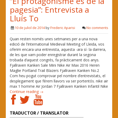
“El protagonisme és de la
pagesia”: Entrevista a
Lluís To
10 de juliol de 2014
by
Frederic Aparisi
No comments
Quan resten només unes setmanes per a una nova
edició de l’International Medieval Meeting of Lleida, vos
oferim encara una entrevista, aquesta -ara sí- la darrera,
de les que vam poder enregistrar durant la segona
trobada d’aquest congrés, fa pràcticament dos anys.
Fjallraven Kanken Sale Mini Nike Air Max 2016 Heren
Maglie Portland Trail Blazers Fjallraven Kanken No.2
Com heu pogut comprovar pel nombre d’entrevistats, el
desplegament que férem llavors va ser portentós. nike air
max 1 homme Air Jordan 7 Fjallraven Kanken Infantil Nike
Continue reading →
TRADUCTOR / TRANSLATOR