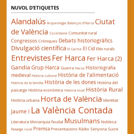
NUVOL D’ETIQUETES
Alandalús
Ciutat
Arqueologia
Balanços d'Harca
de València
Comunitat rural
Cocentaina
Debats historiogràfics
Congressos
Cròniques
Divulgació científica
El Cid
Elits rurals
El Carme
Entrevistes
Fer Harca
Fer Harca (2)
Gandia
Grup Harca
Historiografia
Guerra
Harca
Història de l'alimentació
medieval
Història cultural
Història de les dones
Història del
Història de la família
Història Rural
paisatge
Història econòmica
Història local
Horta de València
Història urbana
Identitat
La València Contada
Jaume I
Musulmans
Literatura
Monarquia feudal
Noblesa
Premsa
Presentacions
Ràdio
Senyoria
Sucre
Paisatge rural