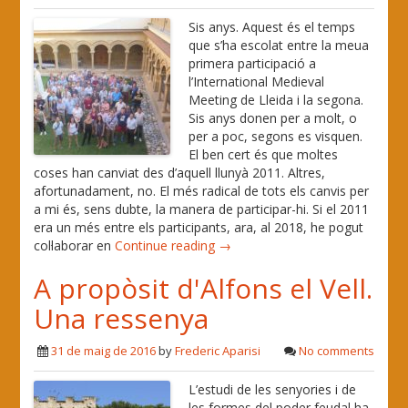
Sis anys. Aquest és el temps
que s’ha escolat entre la meua
primera participació a
l’International Medieval
Meeting de Lleida i la segona.
Sis anys donen per a molt, o
per a poc, segons es visquen.
El ben cert és que moltes
coses han canviat des d’aquell llunyà 2011. Altres,
afortunadament, no. El més radical de tots els canvis per
a mi és, sens dubte, la manera de participar-hi. Si el 2011
era un més entre els participants, ara, al 2018, he pogut
col·laborar en
Continue reading →
A propòsit d'Alfons el Vell.
Una ressenya
31 de maig de 2016
by
Frederic Aparisi
No comments
L’estudi de les senyories i de
les formes del poder feudal ha