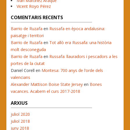
Ivan Martínez Araque
Vicent Royo Pérez
COMENTARIS RECENTS
Barrio de Ruzafa
en
Russafa en època andalusina:
paisatge i territori
Barrio de Ruzafa
en
Tot allò era Russafa: una història
molt desconeguda
Barrio de Ruzafa
en
Russafa: llauradors i pescadors a les
portes de la ciutat
Daniel Corell
en
Montesa: 700 anys de l’orde dels
valencians
Alexander Mattison Boise State Jersey
en
Bones
vacances. Acabem el curs 2017-2018
ARXIUS
juliol 2020
juliol 2018
juny 2018