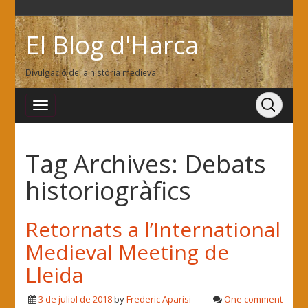
El Blog d'Harca
Divulgació de la història medieval
Tag Archives:
Debats
historiogràfics
Retornats a l’International
Medieval Meeting de
Lleida
3 de juliol de 2018
by
Frederic Aparisi
One comment