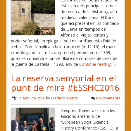
estat un dels principals temes
de recerca de la historiografia
medieval valenciana. El llibre
que ací presentem, El condado
de Dénia en tiempos de
Alfonso el Viejo. Rentas y
poder señorial, arreplega el bo i millor d’aquesta línia de
treball. Com s’explica a la introducció (p. 11-16), el marc
cronològic de l’estudi comprèn el període entre 1369,
quan es conserva el primer llibre de comptes després de
la guerra de Castella, i 1392, any de
Continue reading →
La reserva senyorial en el
punt de mira #ESSHC2016
5 d'abril de 2016
by
Frederic Aparisi
No comments
Després d’haver assistit a les
edicions anteriors de
l’European Social Sciencie
History Conference (ESSHC), a