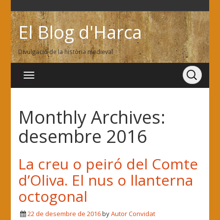
El Blog d'Harca
Divulgació de la història medieval
Monthly Archives:
desembre 2016
La creu o peiró del Comte
d’Oliva. El nus o llanterna
octogonal
22 de desembre de 2016
by
Autor Convidat