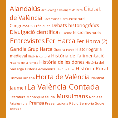
Alandalús
Ciutat
Arqueologia
Balanços d'Harca
de València
Comunitat rural
Cocentaina
Debats historiogràfics
Congressos
Cròniques
Divulgació científica
El Cid
Elits rurals
El Carme
Entrevistes
Fer Harca
Fer Harca (2)
Gandia
Grup Harca
Historiografia
Guerra
Harca
Història de l'alimentació
medieval
Història cultural
Història de les dones
Història del
Història de la família
Història Rural
paisatge
Història econòmica
Història local
Horta de València
Història urbana
Identitat
La València Contada
Jaume I
Musulmans
Literatura
Monarquia feudal
Noblesa
Premsa
Presentacions
Ràdio
Senyoria
Sucre
Paisatge rural
Televisió