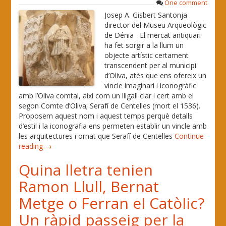
One comment
Josep A. Gisbert Santonja
director del Museu Arqueològic
de Dénia El mercat antiquari
ha fet sorgir a la llum un
objecte artístic certament
transcendent per al municipi
d’Oliva, atès que ens ofereix un
vincle imaginari i iconogràfic
amb l’Oliva comtal, així com un lligall clar i cert amb el
segon Comte d’Oliva; Serafí de Centelles (mort el 1536).
Proposem aquest nom i aquest temps perquè detalls
d’estil i la iconografia ens permeten establir un vincle amb
les arquitectures i ornat que Serafí de Centelles
Continue
reading →
Quina lletra tenien
Ramon Llull, Bernat
Metge o Ferran el Catòlic?
Un ràpid passeig per la