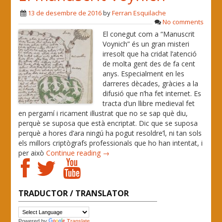
13 de desembre de 2016
by
Ferran Esquilache
No comments
El conegut com a “Manuscrit
Voynich” és un gran misteri
irresolt que ha cridat l’atenció
de molta gent des de fa cent
anys. Especialment en les
darreres dècades, gràcies a la
difusió que n’ha fet internet. Es
tracta d’un llibre medieval fet
en pergamí i ricament il·lustrat que no se sap què diu,
perquè se suposa que està encriptat. Dic que se suposa
perquè a hores d’ara ningú ha pogut resoldre’l, ni tan sols
els millors criptògrafs professionals que ho han intentat, i
per això
Continue reading →
TRADUCTOR / TRANSLATOR
Powered by
Translate