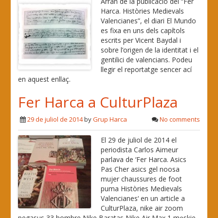
Arran de la publicació del “Fer
Harca. Històries Medievals
Valencianes”, el diari El Mundo
es fixa en uns dels capítols
escrits per Vicent Baydal i
sobre l’origen de la identitat i el
gentilici de valencians. Podeu
llegir el reportatge sencer ací
en aquest enllaç.
Fer Harca a CulturPlaza
29 de juliol de 2014
by
Grup Harca
No comments
El 29 de juliol de 2014 el
periodista Carlos Aimeur
parlava de ‘Fer Harca. Asics
Pas Cher asics gel noosa
mujer chaussures de foot
puma Històries Medievals
Valencianes‘ en un article a
CulturPlaza, nike air zoom
pegasus 33 hombre Nike Baratas Nike Air Max 1 męskie