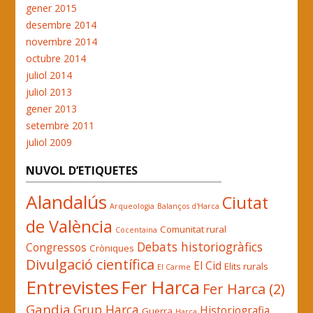
gener 2015
desembre 2014
novembre 2014
octubre 2014
juliol 2014
juliol 2013
gener 2013
setembre 2011
juliol 2009
NUVOL D’ETIQUETES
Alandalús
Ciutat
Arqueologia
Balanços d'Harca
de València
Comunitat rural
Cocentaina
Debats historiogràfics
Congressos
Cròniques
Divulgació científica
El Cid
Elits rurals
El Carme
Entrevistes
Fer Harca
Fer Harca (2)
Gandia
Grup Harca
Historiografia
Guerra
Harca