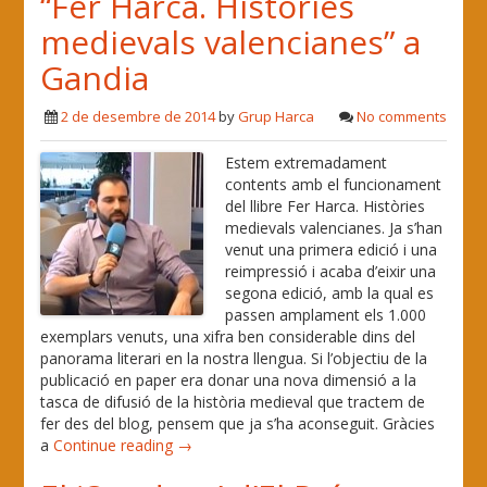
“Fer Harca. Històries
medievals valencianes” a
Gandia
2 de desembre de 2014
by
Grup Harca
No comments
Estem extremadament
contents amb el funcionament
del llibre Fer Harca. Històries
medievals valencianes. Ja s’han
venut una primera edició i una
reimpressió i acaba d’eixir una
segona edició, amb la qual es
passen amplament els 1.000
exemplars venuts, una xifra ben considerable dins del
panorama literari en la nostra llengua. Si l’objectiu de la
publicació en paper era donar una nova dimensió a la
tasca de difusió de la història medieval que tractem de
fer des del blog, pensem que ja s’ha aconseguit. Gràcies
a
Continue reading →