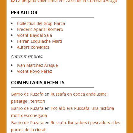
La petjada valenciana en l’Arxiu de la Corona d’Aragó
PER AUTOR
Col·lectius del Grup Harca
Frederic Aparisi Romero
Vicent Baydal Sala
Ferran Esquilache Martí
Autors convidats
Antics membres
:
Ivan Martínez Araque
Vicent Royo Pérez
COMENTARIS RECENTS
Barrio de Ruzafa
en
Russafa en època andalusina:
paisatge i territori
Barrio de Ruzafa
en
Tot allò era Russafa: una història
molt desconeguda
Barrio de Ruzafa
en
Russafa: llauradors i pescadors a les
portes de la ciutat