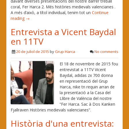
davant diverses presentacions del nostre darrer treball
coral, Fer Harca 2. Més històries medievals valencianes .
A més d’això, a títol individual, tenim tot un
Continue
reading →
Entrevista a Vicent Baydal
en 11TV
20 de juliol de 2015
by
Grup Harca
No comments
El 18 de novembre de 2015 fou
entrevistat a 11TV Vicent
Baydal, adidas zx 700 donna
en representació del Grup
Harca, nike tn requin arran de
la presentació a la Casa del
Llibre de València del nostre
“Fer Harca. Sac à Dos Kanken
Fjallraven Històries medievals valencianes”.
Història d'una entrevista: