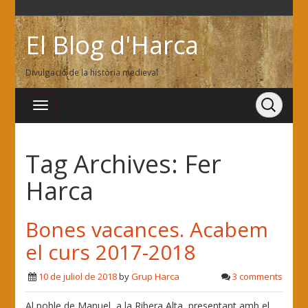
El Blog d'Harca
Divulgació de la història medieval
Tag Archives:
Fer
Harca
Bones vacances. Acabem
el curs 2017-2018
10 de juliol de 2018
by
Grup Harca
3 comments
Al poble de Manuel, a la Ribera Alta, presentant amb el