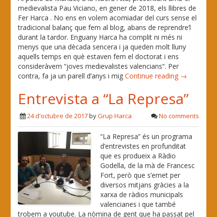
medievalista Pau Viciano, en gener de 2018, els llibres de
Fer Harca . No ens en volem acomiadar del curs sense el
tradicional balanç que fem al blog, abans de reprendre’l
durant la tardor. Enguany Harca ha complit ni més ni
menys que una dècada sencera i ja queden molt lluny
aquells temps en què estaven fem el doctorat i ens
consideràvem “joves medievalistes valencians“. Per
contra, fa ja un parell d’anys i mig
Continue reading →
Entrevista a “La Represa”
24 d'octubre de 2017
by
Grup Harca
No comments
“La Represa” és un programa
d’entrevistes en profunditat
que es produeix a Ràdio
Godella, de la mà de Francesc
Fort, però que s’emet per
diversos mitjans gràcies a la
xarxa de ràdios municipals
valencianes i que també
trobem a youtube. La nòmina de gent que ha passat pel