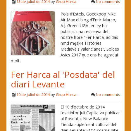
13 de juliol de 2014
by
Grup Harca
No comments
Pols d’Estels, Goedkoop Nike
Air Max el blog d’Enric Marco,
A.J. Green UGA Jersey ha
publicat una ressenya del
nostre llibre “Fer Harca. adidas
nmd męskie Històries
Medievals valencianes”, Soldes
Asics 2017 que ens ha agradat
molt.
Fer Harca al 'Posdata' del
diari Levante
10 de juliol de 2014
by
Grup Harca
No comments
El 10 d’octubre de 2014
l’escriptor Juli Capilla va publicar
al Posdata, New Balance
Tienda suplement cultural del
diari Levante-EMV, scarpe nike