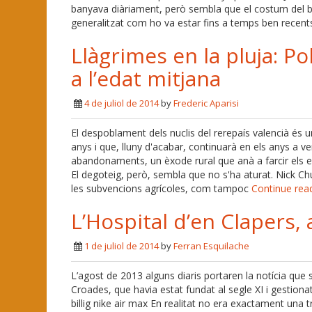
banyava diàriament, però sembla que el costum del b
generalitzat com ho va estar fins a temps ben recent
Llàgrimes en la pluja: 
a l’edat mitjana
4 de juliol de 2014
by
Frederic Aparisi
El despoblament dels nuclis del rerepaís valencià és 
anys i que, lluny d'acabar, continuarà en els anys a ve
abandonaments, un èxode rural que anà a farcir els e
El degoteig, però, sembla que no s'ha aturat. Nick Chub
les subvencions agrícoles, com tampoc
Continue rea
L’Hospital d’en Clapers, 
1 de juliol de 2014
by
Ferran Esquilache
L’agost de 2013 alguns diaris portaren la notícia que
Croades, que havia estat fundat al segle XI i gestiona
billig nike air max En realitat no era exactament una tr