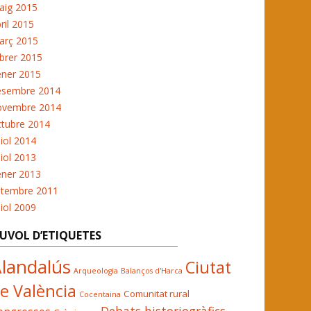
aig 2015
ril 2015
arç 2015
brer 2015
ener 2015
esembre 2014
ovembre 2014
ctubre 2014
liol 2014
liol 2013
ener 2013
etembre 2011
liol 2009
UVOL D’ETIQUETES
landalús
Ciutat
Arqueologia
Balanços d'Harca
e València
Comunitat rural
Cocentaina