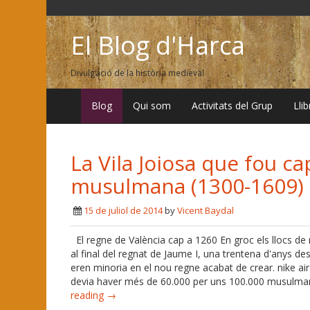
El Blog d'Harca
Divulgació de la història medieval
Blog
Qui som
Activitats del Grup
Lli
La Vila Joiosa que fou ca
musulmana (1300-1609)
15 de juliol de 2014
by
Vicent Baydal
El regne de València cap a 1260 En groc els llocs de 
al final del regnat de Jaume I, una trentena d'anys de
eren minoria en el nou regne acabat de crear. nike air
devia haver més de 60.000 per uns 100.000 musulman
reading →