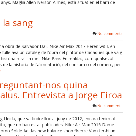
 anys. Maglia Allen Iverson A més, està situat en el barri de
 la sang
No comments
na obra de Salvador Dalí. Nike Air Max 2017 Heren wit I, en
ullejava un catàleg de l’obra del pintor de Cadaqués que vaig
istòria rural: la mel. Nike Paris En realitat, com qualsevol
es de la història de l’alimentació, del consum o del comerç, per
→
preguntant-nos quina
alus. Entrevista a Jorge Eiroa
No comments
g Lleida, que va tindre lloc al juny de 2012, encara tenim al
 cita, que no han estat publicades. Nike Air Max 2016 Dame
uomo Solde Adidas new balance shop firenze Vam fer-hi un