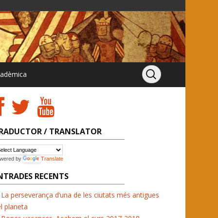
cadèmica
RADUCTOR / TRANSLATOR
wered by
Translate
NTRADES RECENTS
La perseverança d’una de les ciutats més antigues
l planeta