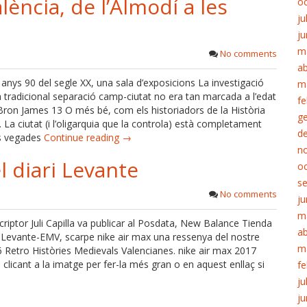
lència, de l’Almodí a les
o
ju
ju
m
No comments
ab
s anys 90 del segle XX, una sala d’exposicions La investigació
m
 tradicional separació camp-ciutat no era tan marcada a l’edat
fe
ron James 13 O més bé, com els historiadors de la Història
g
. La ciutat (i l’oligarquia que la controla) està completament
d
es vegades
Continue reading →
n
l diari Levante
o
s
No comments
ju
m
scriptor Juli Capilla va publicar al Posdata, New Balance Tienda
ab
ri Levante-EMV, scarpe nike air max una ressenya del nostre
m
n 6 Retro Històries Medievals Valencianes. nike air max 2017
clicant a la imatge per fer-la més gran o en aquest enllaç si
fe
ju
ju