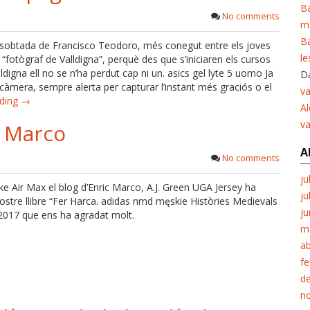
Ba
No comments
m
Ba
sobtada de Francisco Teodoro, més conegut entre els joves
le
 “fotògraf de Valldigna”, perquè des que s’iniciaren els cursos
digna ell no se n’ha perdut cap ni un. asics gel lyte 5 uomo Ja
Da
 càmera, sempre alerta per capturar l’instant més graciós o el
va
ading →
Al
v
c Marco
A
No comments
ju
e Air Max el blog d’Enric Marco, A.J. Green UGA Jersey ha
ju
ostre llibre “Fer Harca. adidas nmd męskie Històries Medievals
ju
 2017 que ens ha agradat molt.
m
ab
fe
d
n