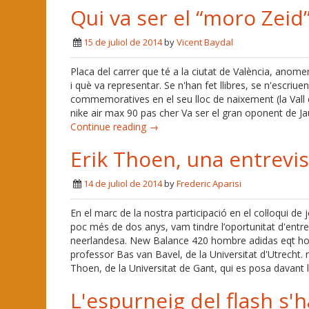
Qui va ser el “moro Zeid
15 de juliol de 2014
by
Vicent Baydal
Placa del carrer que té a la ciutat de València, anom
i què va representar. Se n'han fet llibres, se n'escriuen
commemoratives en el seu lloc de naixement (la Vall d'
nike air max 90 pas cher Va ser el gran oponent de Jau
Continue reading →
Erik Thoen, una entrevis
14 de juliol de 2014
by
Frederic Aparisi
En el marc de la nostra participació en el col·loqui de
poc més de dos anys, vam tindre l’oportunitat d'entrev
neerlandesa. New Balance 420 hombre adidas eqt hom
professor Bas van Bavel, de la Universitat d'Utrecht. 
Thoen, de la Universitat de Gant, qui es posa davant 
L'espurneig del flash s'