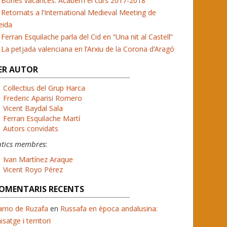
Bones vacances. Acabem el curs 2017-2018
Retornats a l’International Medieval Meeting de
eida
Ferran Esquilache parla del Cid en “Una nit al Castell”
La petjada valenciana en l’Arxiu de la Corona d’Aragó
ER AUTOR
Col·lectius del Grup Harca
Frederic Aparisi Romero
Vicent Baydal Sala
Ferran Esquilache Martí
Autors convidats
ntics membres
:
Ivan Martínez Araque
Vicent Royo Pérez
OMENTARIS RECENTS
rrio de Ruzafa
en
Russafa en època andalusina:
isatge i territori