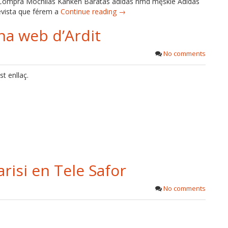
Compra Mochilas Kanken Baratas adidas nmd męskie Adidas
evista que férem a
Continue reading →
na web d’Ardit
No comments
st enllaç.
risi en Tele Safor
No comments