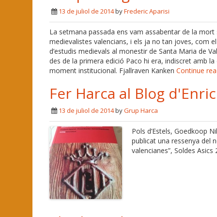
13 de juliol de 2014
by
Frederic Aparisi
La setmana passada ens vam assabentar de la mort 
medievalistes valencians, i els ja no tan joves, com el
d’estudis medievals al monestir de Santa Maria de Vall
des de la primera edició Paco hi era, indiscret amb la
moment institucional. Fjallraven Kanken
Continue re
Fer Harca al Blog d'Enri
13 de juliol de 2014
by
Grup Harca
Pols d’Estels, Goedkoop Nik
publicat una ressenya del n
valencianes”, Soldes Asics