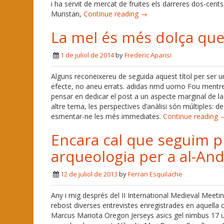
i ha servit de mercat de fruites els darreres dos-cents
Muristan,
Continue reading →
La mel és més dolça que
1 de juliol de 2014
by
Frederic Aparisi
Alguns reconeixereu de seguida aquest títol per ser u
efecte, no aneu errats. adidas nmd uomo Fou mentre f
pensar en dedicar el post a un aspecte marginal de la h
altre tema, les perspectives d’anàlisi són múltiples: d
esmentar-ne les més immediates.
Continue reading 
Encara cal que seguim 
arqueologia per a al-And
12 de juliol de 2013
by
Ferran Esquilache
Any i mig després del II International Medieval Meetin
rebost diverses entrevistes enregistrades en aquella
Marcus Mariota Oregon Jerseys asics gel nimbus 17 