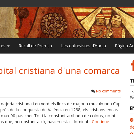
bres
Recull de Premsa
Les entrevistes d’Harca
Pàgina A
pital cristiana d'una comarca
T
No comments
Po
majoria cristiana i en verd els llocs de majoria musulmana Cap
E
sprés de la conquesta de València en 1238, els cristians encara
 max 90 pas cher Tot i la constant arribada de colons, no hi
s que, no obstant això, havien estat dominats
Continue
de