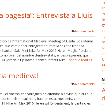
m
ab
 pagesia”: Entrevista a Lluís
m
fe
g
d
No comments
n
ió de l’International Medieval Meeting of Lleida, vos oferim
o
e les que vam poder enregistrar durant la segona trobada
ju
en Kanken Sale Mini Nike Air Max 2016 Heren Maglie Portland
ju
comprovar pel nombre d’entrevistats, el desplegament que
g
Air Jordan 7 Fjallraven Kanken Infantil Nike
Continue reading
s
ju
cia medieval
N
No comments
A
ura i el cinema s’encarreguen de difondre a sovint, que diu que
d
Per contra, els musulmans haurien estat més nets, com
an 11 Nike Air Max 2016 Heren wit Evidentment, la gent no es