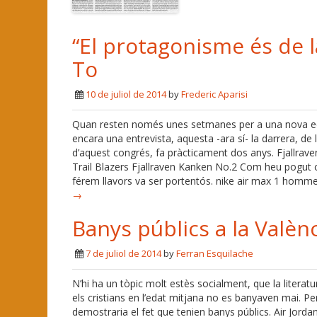
“El protagonisme és de la
To
10 de juliol de 2014
by
Frederic Aparisi
Quan resten només unes setmanes per a una nova edic
encara una entrevista, aquesta -ara sí- la darrera, d
d’aquest congrés, fa pràcticament dos anys. Fjallrav
Trail Blazers Fjallraven Kanken No.2 Com heu pogut 
férem llavors va ser portentós. nike air max 1 homme 
→
Banys públics a la Valèn
7 de juliol de 2014
by
Ferran Esquilache
N’hi ha un tòpic molt estès socialment, que la literat
els cristians en l’edat mitjana no es banyaven mai. 
demostraria el fet que tenien banys públics. Air Jord