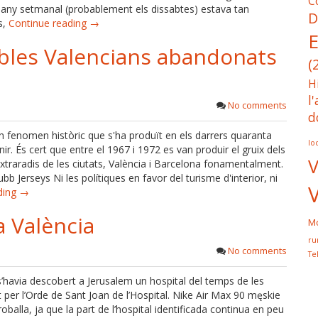
C
any setmanal (probablement els dissabtes) estava tan
D
s,
Continue reading →
E
Pobles Valencians abandonats
(
H
l
No comments
d
un fenomen històric que s'ha produït en els darrers quaranta
lo
nir. És cert que entre el 1967 i 1972 es van produir el gruix dels
V
xtraradis de les ciutats, València i Barcelona fonamentalment.
b Jerseys Ni les polítiques en favor del turisme d'interior, ni
ding →
a València
Mo
ru
No comments
Te
 s’havia descobert a Jerusalem un hospital del temps de les
t per l’Orde de Sant Joan de l’Hospital. Nike Air Max 90 męskie
oballa, ja que la part de l’hospital identificada continua en peu