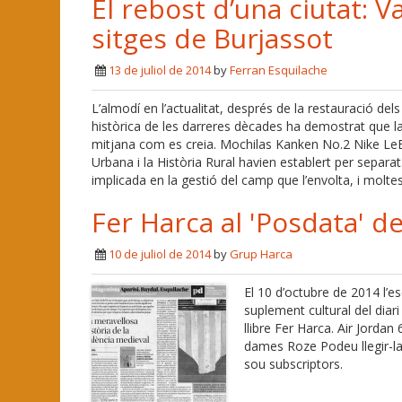
El rebost d’una ciutat: Va
sitges de Burjassot
13 de juliol de 2014
by
Ferran Esquilache
L’almodí en l’actualitat, després de la restauració del
històrica de les darreres dècades ha demostrat que la
mitjana com es creia. Mochilas Kanken No.2 Nike LeB
Urbana i la Història Rural havien establert per separat
implicada en la gestió del camp que l’envolta, i molt
Fer Harca al 'Posdata' de
10 de juliol de 2014
by
Grup Harca
El 10 d’octubre de 2014 l’e
suplement cultural del dia
llibre Fer Harca. Air Jorda
dames Roze Podeu llegir-la 
sou subscriptors.