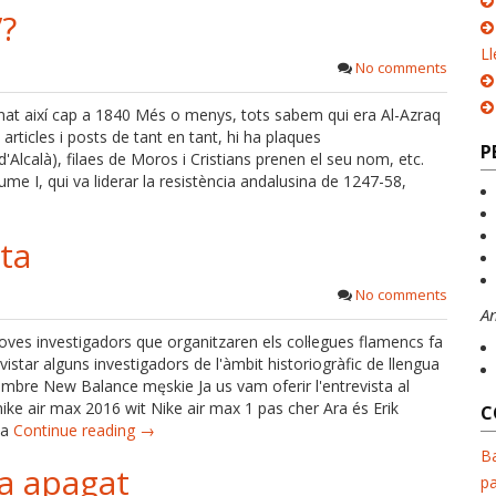
”?
Ll
No comments
enat així cap a 1840 Més o menys, tots sabem qui era Al-Azraq
 articles i posts de tant en tant, hi ha plaques
P
Alcalà), filaes de Moros i Cristians prenen el seu nom, etc.
me I, qui va liderar la resistència andalusina de 1247-58,
ta
No comments
A
 joves investigadors que organitzaren els col·legues flamencs fa
istar alguns investigadors de l'àmbit historiogràfic de llengua
bre New Balance męskie Ja us vam oferir l'entrevista al
nike air max 2016 wit Nike air max 1 pas cher Ara és Erik
C
la
Continue reading →
Ba
ha apagat
pa