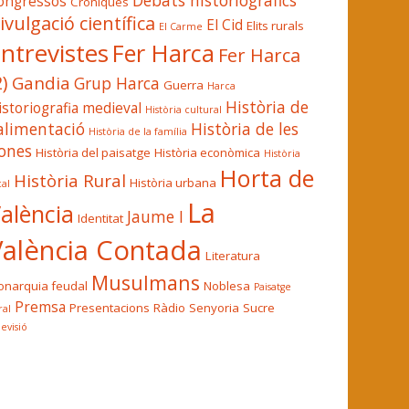
Debats historiogràfics
ongressos
Cròniques
ivulgació científica
El Cid
Elits rurals
El Carme
ntrevistes
Fer Harca
Fer Harca
2)
Gandia
Grup Harca
Guerra
Harca
Història de
istoriografia medieval
Història cultural
'alimentació
Història de les
Història de la família
ones
Història del paisatge
Història econòmica
Història
Horta de
Història Rural
Història urbana
cal
La
alència
Jaume I
Identitat
València Contada
Literatura
Musulmans
narquia feudal
Noblesa
Paisatge
Premsa
Presentacions
Ràdio
Senyoria
Sucre
ral
levisió