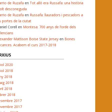
rrio de Ruzafa
en
Tot allò era Russafa: una història
olt desconeguda
rrio de Ruzafa
en
Russafa: llauradors i pescadors a
s portes de la ciutat
niel Corell
en
Montesa: 700 anys de l’orde dels
lencians
exander Mattison Boise State Jersey
en
Bones
acances. Acabem el curs 2017-2018
RXIUS
liol 2020
liol 2018
ny 2018
aig 2018
ril 2018
brer 2018
esembre 2017
ovembre 2017