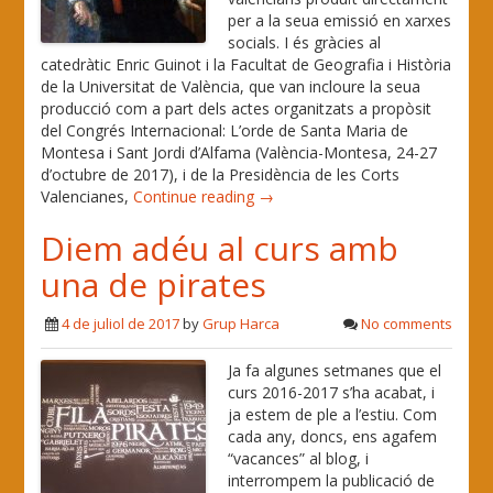
per a la seua emissió en xarxes
socials. I és gràcies al
catedràtic Enric Guinot i la Facultat de Geografia i Història
de la Universitat de València, que van incloure la seua
producció com a part dels actes organitzats a propòsit
del Congrés Internacional: L’orde de Santa Maria de
Montesa i Sant Jordi d’Alfama (València-Montesa, 24-27
d’octubre de 2017), i de la Presidència de les Corts
Valencianes,
Continue reading →
Diem adéu al curs amb
una de pirates
4 de juliol de 2017
by
Grup Harca
No comments
Ja fa algunes setmanes que el
curs 2016-2017 s’ha acabat, i
ja estem de ple a l’estiu. Com
cada any, doncs, ens agafem
“vacances” al blog, i
interrompem la publicació de