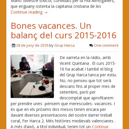
Mario Silvestre d’Alcoi, convidats per la Filà Almogàvers,
que enguany ostenta la capitania cristiana de les
Continue reading →
Bones vacances. Un
balanç del curs 2015-2016
28 de juny de 2016
by
Grup Harca
One comment
De xarreta en la ràdio, amb
Vicent Quintana . El curs 2015-
16 ha acabat i també el blog
del Grup Harca tanca per estiu.
No, no penseu que tot serà
descans fins al proper mes de
setembre, però per
descomptat que aprofitarem
per prendre unes -pensem que merescudes- vacances. I
és que en els pròxims dos mesos tenim encara per
davant diverses presentacions del nostre darrer treball
coral, Fer Harca 2. Més històries medievals valencianes .
A més d’això, a títol individual, tenim tot un
Continue