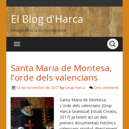
El Blog d'Harca
Divulgació de la història medieval
Santa Maria de Montesa,
l’orde dels valencians
14 de novembre de 2017
by
Grup Harca
One comment
Santa Maria de Montesa.
L'orde dels valencians (Grup
Harca-Granissat Estudi Creatiu,
2017) Ja tenim ací un dels
primers documentals històrics
valencians produït directament