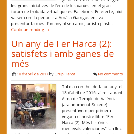
les grans iniciatives de l’era de les xarxes: en el gran
fòrum de trobada virtual que és Facebook. En efecte, així
va ser com la periodista Amàlia Garrigós ens va
presentar fa més d’un any al seu amic, artista plàstic i
Continue reading →
Un any de Fer Harca (2):
satisfets i amb ganes de
més
18 d'abril de 2017
by
Grup Harca
No comments
Tal dia com hui de fa un any, el
18 d’abril de 2016, al restaurant
Alma de Temple de València
(ara anomenat Sucede)
presentàvem per primera
vegada el nostre llibre “Fer
Harca (2). Més històries
medievals valencianes”. Un lloc