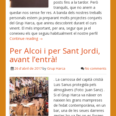
posts fins a la tardor. Però
tranquils, que no anem a
quedar-nos sense fer res. A banda dels nostres treballs
personals estem ja preparant molts projectes conjunts
del Grup Harca, que anireu descobrint durant el curs
vinent. El més important, per ara, segur que ja el
coneixeu els que seguiu habitualment el nostre perfil
Continue reading →
Per Alcoi i per Sant Jordi,
avant l’entrà!
26 d'abril de 2017
by
Grup Harca
No comments
. La carrossa del capità cristià
Luis Sanus protegida pels
almogàvers (Foto: Juan Sanz) .
Si el Grup Harca va nàixer on
naixien les grans mampreses
de l’edat contemporània, en un
bar, una de les seues darreres
gestes ho va fer on es forgen