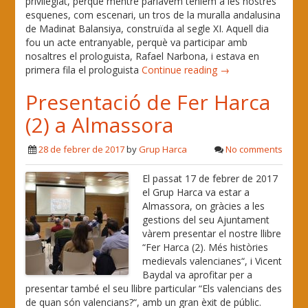
privilegiat, perquè mentre parlàvem teníem a les nostres
esquenes, com escenari, un tros de la muralla andalusina
de Madinat Balansiya, construïda al segle XI. Aquell dia
fou un acte entranyable, perquè va participar amb
nosaltres el prologuista, Rafael Narbona, i estava en
primera fila el prologuista
Continue reading →
Presentació de Fer Harca
(2) a Almassora
28 de febrer de 2017
by
Grup Harca
No comments
El passat 17 de febrer de 2017
el Grup Harca va estar a
Almassora, on gràcies a les
gestions del seu Ajuntament
vàrem presentar el nostre llibre
“Fer Harca (2). Més històries
medievals valencianes“, i Vicent
Baydal va aprofitar per a
presentar també el seu llibre particular “Els valencians des
de quan són valencians?“, amb un gran èxit de públic.