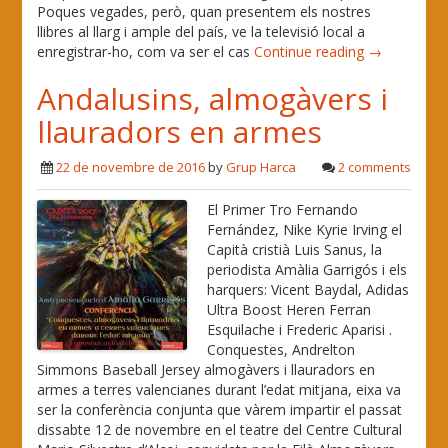
Poques vegades, però, quan presentem els nostres
llibres al llarg i ample del país, ve la televisió local a
enregistrar-ho, com va ser el cas
Continue reading →
Andalusins, almogàvers i
llauradors en armes
22 de novembre de 2016
by
Grup Harca
2 comments
El Primer Tro Fernando
Fernández, Nike Kyrie Irving el
Capità cristià Luis Sanus, la
periodista Amàlia Garrigós i els
harquers: Vicent Baydal, Adidas
Ultra Boost Heren Ferran
Esquilache i Frederic Aparisi .
Conquestes, Andrelton
Simmons Baseball Jersey almogàvers i llauradors en
armes a terres valencianes durant l’edat mitjana, eixa va
ser la conferència conjunta que vàrem impartir el passat
dissabte 12 de novembre en el teatre del Centre Cultural