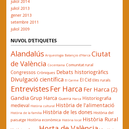
juliol 2014
juliol 2013
gener 2013
setembre 2011
juliol 2009
NUVOL D’ETIQUETES
Alandalús
Ciutat
Arqueologia
Balanços d'Harca
de València
Comunitat rural
Cocentaina
Debats historiogràfics
Congressos
Cròniques
Divulgació científica
El Cid
Elits rurals
El Carme
Entrevistes
Fer Harca
Fer Harca (2)
Gandia
Grup Harca
Historiografia
Guerra
Harca
Història de l'alimentació
medieval
Història cultural
Història de les dones
Història del
Història de la família
Història Rural
paisatge
Història econòmica
Història local
Horta de València