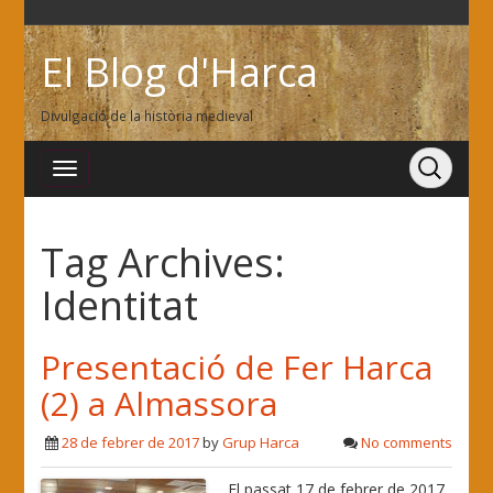
El Blog d'Harca
Divulgació de la història medieval
Tag Archives:
Identitat
Presentació de Fer Harca
(2) a Almassora
28 de febrer de 2017
by
Grup Harca
No comments
El passat 17 de febrer de 2017