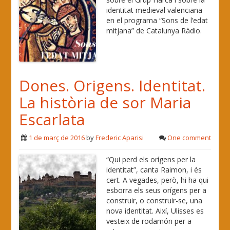
identitat medieval valenciana
en el programa “Sons de l’edat
mitjana” de Catalunya Ràdio.
Dones. Origens. Identitat.
La història de sor Maria
Escarlata
1 de març de 2016
by
Frederic Aparisi
One comment
“Qui perd els orígens per la
identitat”, canta Raimon, i és
cert. A vegades, però, hi ha qui
esborra els seus orígens per a
construir, o construir-se, una
nova identitat. Així, Ulisses es
vesteix de rodamón per a