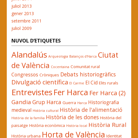
juliol 2013
gener 2013
setembre 2011
juliol 2009
NUVOL D’ETIQUETES
Alandalús
Ciutat
Arqueologia
Balanços d'Harca
de València
Comunitat rural
Cocentaina
Debats historiogràfics
Congressos
Cròniques
Divulgació científica
El Cid
Elits rurals
El Carme
Entrevistes
Fer Harca
Fer Harca (2)
Gandia
Grup Harca
Historiografia
Guerra
Harca
Història de l'alimentació
medieval
Història cultural
Història de les dones
Història del
Història de la família
Història Rural
paisatge
Història econòmica
Història local
Horta de València
Història urbana
Identitat