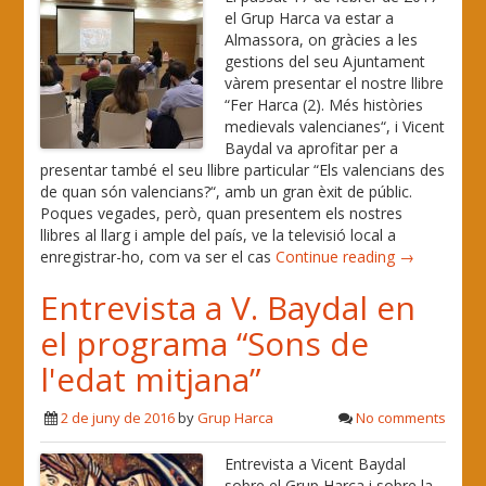
el Grup Harca va estar a
Almassora, on gràcies a les
gestions del seu Ajuntament
vàrem presentar el nostre llibre
“Fer Harca (2). Més històries
medievals valencianes“, i Vicent
Baydal va aprofitar per a
presentar també el seu llibre particular “Els valencians des
de quan són valencians?“, amb un gran èxit de públic.
Poques vegades, però, quan presentem els nostres
llibres al llarg i ample del país, ve la televisió local a
enregistrar-ho, com va ser el cas
Continue reading →
Entrevista a V. Baydal en
el programa “Sons de
l'edat mitjana”
2 de juny de 2016
by
Grup Harca
No comments
Entrevista a Vicent Baydal
sobre el Grup Harca i sobre la