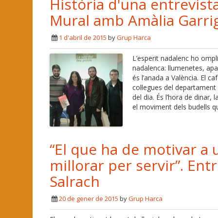
Història d'una entrevist
Mural amb Amàlia Garri
1 d'abril de 2015
by
Grup Harca
L’esperit nadalenc ho ompli
nadalenca: llumenetes, ap
és l’anada a València. El ca
col·legues del departament d
del dia. És l’hora de dinar
el moviment dels budells q
“El que ha de motivar a 
millorar per servir”. En
Salrach
20 de gener de 2015
by
Grup Harca