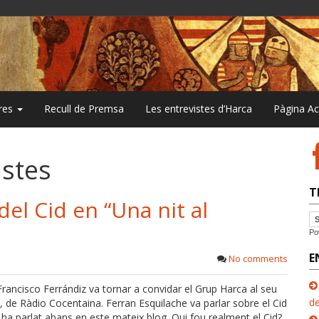
bres
Recull de Premsa
Les entrevistes d’Harca
Pàgina A
istes
T
del Cid en “Una nit al
Po
E
No comments
ancisco Ferrándiz va tornar a convidar el Grup Harca al seu
de
, de Ràdio Cocentaina. Ferran Esquilache va parlar sobre el Cid
ha parlat abans en este mateix blog. Qui fou realment el Cid?