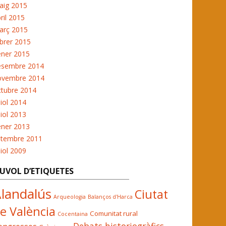
aig 2015
ril 2015
arç 2015
brer 2015
ener 2015
esembre 2014
ovembre 2014
ctubre 2014
liol 2014
liol 2013
ener 2013
etembre 2011
liol 2009
UVOL D’ETIQUETES
landalús
Ciutat
Arqueologia
Balanços d'Harca
e València
Comunitat rural
Cocentaina