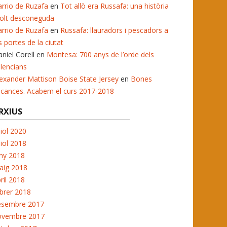
rrio de Ruzafa
en
Tot allò era Russafa: una història
olt desconeguda
rrio de Ruzafa
en
Russafa: llauradors i pescadors a
s portes de la ciutat
niel Corell
en
Montesa: 700 anys de l’orde dels
lencians
exander Mattison Boise State Jersey
en
Bones
acances. Acabem el curs 2017-2018
RXIUS
liol 2020
liol 2018
ny 2018
aig 2018
ril 2018
brer 2018
esembre 2017
ovembre 2017