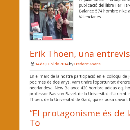
publicació del llibre Fer
Balance 574 hombre nike ai
Valencianes.
Erik Thoen, una entrevis
14 de juliol de 2014
by
Frederic Aparisi
En el marc de la nostra participació en el col·loqui de
poc més de dos anys, vam tindre l’oportunitat d'entrev
neerlandesa. New Balance 420 hombre adidas eqt hom
professor Bas van Bavel, de la Universitat d'Utrecht. 
Thoen, de la Universitat de Gant, qui es posa davant 
“El protagonisme és de la
To