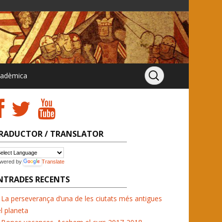
cadèmica
RADUCTOR / TRANSLATOR
wered by
Translate
NTRADES RECENTS
La perseverança d’una de les ciutats més antigues
l planeta