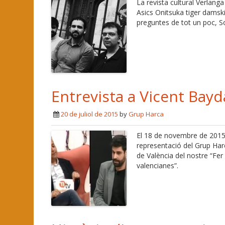
La revista cultural Verlanga
Asics Onitsuka tiger damsk
preguntes de tot un poc, So
Entrevista a Vicent Bayd
20 de juliol de 2015
by
Grup Harca
El 18 de novembre de 2015 
representació del Grup Harc
de València del nostre “Fe
valencianes”.