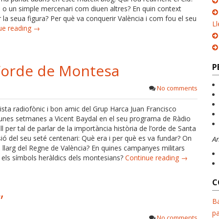
 o un simple mercenari com diuen altres? En quin context
er la seua figura? Per què va conquerir València i com fou el seu
Ll
ue reading →
 l’orde de Montesa
P
No comments
dista radiofònic i bon amic del Grup Harca Juan Francisco
a unes setmanes a Vicent Baydal en el seu programa de Ràdio
l per tal de parlar de la importància història de l’orde de Santa
ó del seu seté centenari: Què era i per què es va fundar? On
A
l llarg del Regne de València? En quines campanyes militars
n els símbols heràldics dels montesians?
Continue reading →
C
”
Ba
pa
No comments