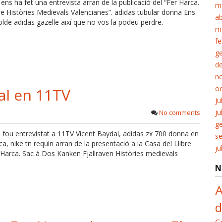
 ens ha fet una entrevista arran de la publicació del “Fer Harca.
m
ie Històries Medievals Valencianes”. adidas tubular donna Ens
ab
lde adidas gazelle així que no vos la podeu perdre.
m
fe
g
d
n
o
al en 11TV
ju
ju
No comments
g
fou entrevistat a 11TV Vicent Baydal, adidas zx 700 donna en
s
a, nike tn requin arran de la presentació a la Casa del Llibre
ju
r Harca. Sac à Dos Kanken Fjallraven Històries medievals
N
A
d