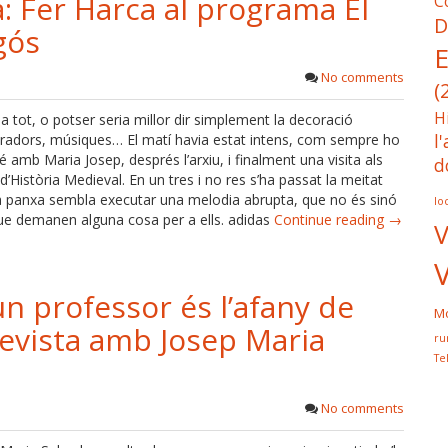
a: Fer Harca al programa El
C
D
gós
E
No comments
(
H
a tot, o potser seria millor dir simplement la decoració
l
aradors, músiques… El matí havia estat intens, com sempre ho
fé amb Maria Josep, després l’arxiu, i finalment una visita als
d
’Història Medieval. En un tres i no res s’ha passat la meitat
, la panxa sembla executar una melodia abrupta, que no és sinó
lo
ue demanen alguna cosa per a ells. adidas
Continue reading →
V
un professor és l’afany de
Mo
trevista amb Josep Maria
ru
Te
No comments