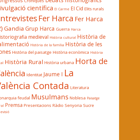
Debats historiogràfics
ongressos
Cròniques
ivulgació científica
El Cid
Elits rurals
El Carme
ntrevistes
Fer Harca
Fer Harca
2)
Gandia
Grup Harca
Guerra
Harca
Història de
istoriografia medieval
Història cultural
'alimentació
Història de les
Història de la família
ones
Història del paisatge
Història econòmica
Història
Horta de
Història Rural
Història urbana
cal
La
alència
Jaume I
Identitat
València Contada
Literatura
Musulmans
narquia feudal
Noblesa
Paisatge
Premsa
Presentacions
Ràdio
Senyoria
Sucre
ral
levisió