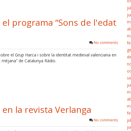
o
ju
ju
n el programa “Sons de l'edat
m
ab
m
No comments
fe
g
sobre el Grup Harca i sobre la identitat medieval valenciana en
d
t mitjana” de Catalunya Ràdio.
n
o
s
ju
m
ab
m
 en la revista Verlanga
fe
No comments
ju
ju