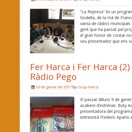
“La Represa” és un program
Godella, de la mà de France
xarxa de ràdios municipals
gent que ha passat pel prog
el gran honor de contar-nos
seu presentador que ens v
Fer Harca i Fer Harca (2) 
Ràdio Pego
10 de gener de 2017
by
Grup Harca
El passat dilluns 9 de gen
acabem d’estrenar, Buty Ad
presentadora del programa 
entrevistà Frederic Aparisi