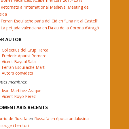
Bones vacances. Acabem el curs 2017-2018
Retornats a l’International Medieval Meeting de
eida
Ferran Esquilache parla del Cid en “Una nit al Castell”
La petjada valenciana en l’Arxiu de la Corona d’Aragó
ER AUTOR
Col·lectius del Grup Harca
Frederic Aparisi Romero
Vicent Baydal Sala
Ferran Esquilache Martí
Autors convidats
ntics membres
:
Ivan Martínez Araque
Vicent Royo Pérez
OMENTARIS RECENTS
rrio de Ruzafa
en
Russafa en època andalusina:
isatge i territori