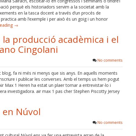
 Maria Salrach, escoltar-lo en congressos i seminaris o tindre’l
ió perquè els historiadors servim a la societat amb la
xements en la tasca docent a través d’un procés de
 practica amb l’exemple i per això és un goig i un honor
reading →
 la producció acadèmica i el
fano Cingolani
No comments
st blog, fa ni més ni menys que sis anys. En aquells moments
scriure i publicar les converses. Amb el temps us hem pogut
Air Max 1 Heren ha estat un plaer tornar a entrevistar-lo i
rrera investigadora. air max 1 pas cher Stephen Piscotty Jersey
a en Núvol
No comments
nt cultural Núvol ens va fer una entrevista arran de la