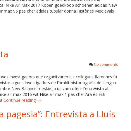
 Harca. Nike Air Max 2017 Kopen goedkoop schoenen adidas New
r max 95 pas cher adidas tubular donna Històries Medievals
ta
No comments
 joves investigadors que organitzaren els col·legues flamencs fa
istar alguns investigadors de l'àmbit historiogràfic de llengua
bre New Balance męskie Ja us vam oferir l'entrevista al
nike air max 2016 wit Nike air max 1 pas cher Ara és Erik
la
Continue reading →
 pagesia”: Entrevista a Lluís