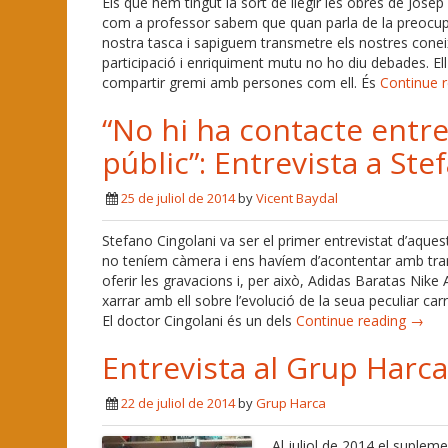
Els que hem tingut la sort de llegir les obres de Josep
com a professor sabem que quan parla de la preocupac
nostra tasca i sapiguem transmetre els nostres conei
participació i enriquiment mutu no ho diu debades. Ell
compartir gremi amb persones com ell. És
Continue 
“No hi ha contacte entre
públic”: Entrevista a Ste
25 de juliol de 2014
by
Vicent Baydal
Stefano Cingolani va ser el primer entrevistat d’aque
no teníem càmera i ens havíem d’acontentar amb tran
oferir les gravacions i, per això, Adidas Baratas Nike 
xarrar amb ell sobre l’evolució de la seua peculiar ca
El doctor Cingolani és un dels
Continue reading →
Entrevista al Grup Harc
22 de juliol de 2014
by
Grup Harca
Al juliol de 2014 el supleme