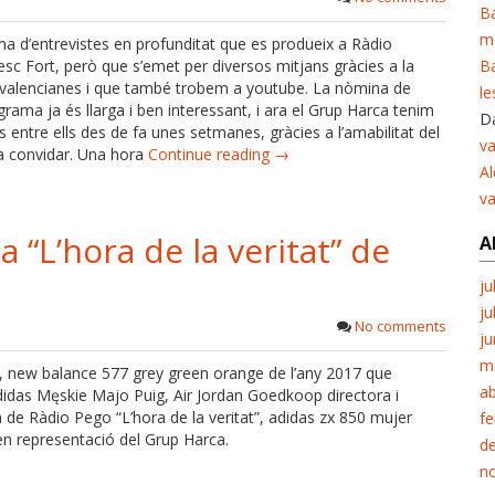
Ba
m
a d’entrevistes en profunditat que es produeix a Ràdio
sc Fort, però que s’emet per diversos mitjans gràcies a la
Ba
 valencianes i que també trobem a youtube. La nòmina de
le
rama ja és llarga i ben interessant, i ara el Grup Harca tenim
Da
 entre ells des de fa unes setmanes, gràcies a l’amabilitat del
va
a convidar. Una hora
Continue reading →
Al
v
a “L’hora de la veritat” de
A
ju
ju
No comments
ju
m
er, new balance 577 grey green orange de l’any 2017 que
ab
idas Męskie Majo Puig, Air Jordan Goedkoop directora i
de Ràdio Pego “L’hora de la veritat”, adidas zx 850 mujer
fe
 en representació del Grup Harca.
d
n