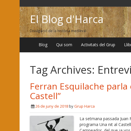
El Blog d'Harca
Divulgació de la història medieval
Blog
Qui som
Activitats del Grup
Lli
Tag Archives:
Entrev
Ferran Esquilache parla 
Castell”
26 de juny de 2018
by
Grup Harca
La setmana passada Juan Fr
programa Una nit al Castell
Campeador, del que ja vos 