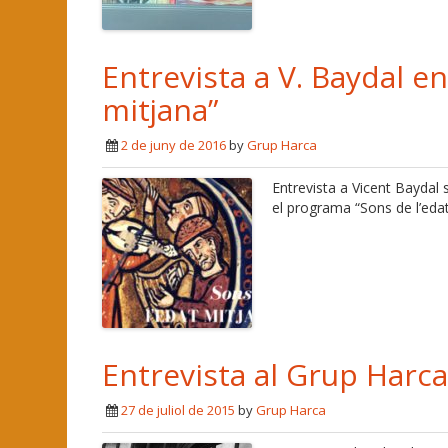
Entrevista a V. Baydal e
mitjana”
2 de juny de 2016
by
Grup Harca
Entrevista a Vicent Baydal 
el programa “Sons de l’eda
Entrevista al Grup Harca
27 de juliol de 2015
by
Grup Harca