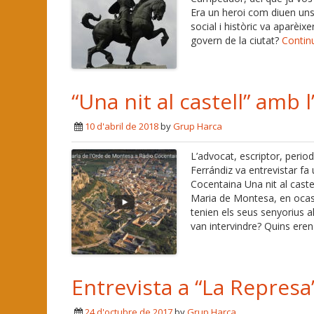
Era un heroi com diuen uns
social i històric va aparèix
govern de la ciutat?
Contin
“Una nit al castell” amb
10 d'abril de 2018
by
Grup Harca
L’advocat, escriptor, perio
Ferrándiz va entrevistar f
Cocentaina Una nit al castel
Maria de Montesa, en ocasi
tenien els seus senyorius a
van intervindre? Quins ere
Entrevista a “La Represa
24 d'octubre de 2017
by
Grup Harca