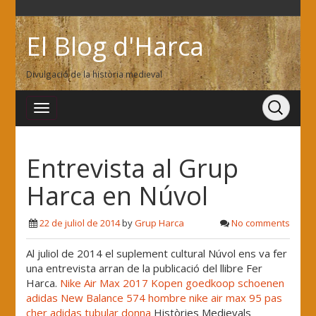
El Blog d'Harca
Divulgació de la història medieval
Entrevista al Grup
Harca en Núvol
22 de juliol de 2014
by
Grup Harca
No comments
Al juliol de 2014 el suplement cultural Núvol ens va fer
una entrevista arran de la publicació del llibre Fer
Harca.
Nike Air Max 2017 Kopen
goedkoop schoenen
adidas
New Balance 574 hombre
nike air max 95 pas
cher
adidas tubular donna
Històries Medievals