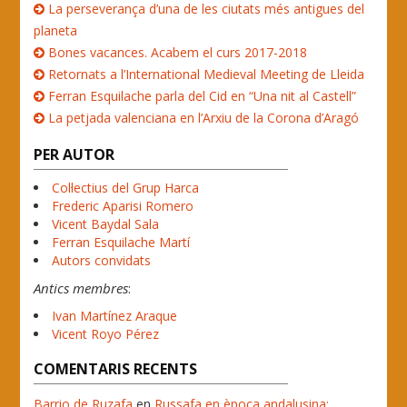
La perseverança d’una de les ciutats més antigues del
planeta
Bones vacances. Acabem el curs 2017-2018
Retornats a l’International Medieval Meeting de Lleida
Ferran Esquilache parla del Cid en “Una nit al Castell”
La petjada valenciana en l’Arxiu de la Corona d’Aragó
PER AUTOR
Col·lectius del Grup Harca
Frederic Aparisi Romero
Vicent Baydal Sala
Ferran Esquilache Martí
Autors convidats
Antics membres
:
Ivan Martínez Araque
Vicent Royo Pérez
COMENTARIS RECENTS
Barrio de Ruzafa
en
Russafa en època andalusina: