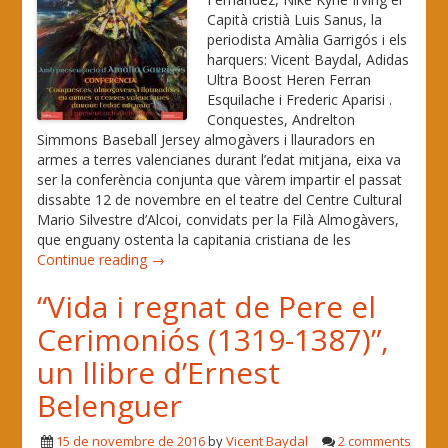
Capità cristià Luis Sanus, la
periodista Amàlia Garrigós i els
harquers: Vicent Baydal, Adidas
Ultra Boost Heren Ferran
Esquilache i Frederic Aparisi .
Conquestes, Andrelton
Simmons Baseball Jersey almogàvers i llauradors en
armes a terres valencianes durant l’edat mitjana, eixa va
ser la conferència conjunta que vàrem impartir el passat
dissabte 12 de novembre en el teatre del Centre Cultural
Mario Silvestre d’Alcoi, convidats per la Filà Almogàvers,
que enguany ostenta la capitania cristiana de les
Continue reading →
“Vida i regnat de Pere el
Cerimoniós (1319-1387)”,
un llibre d’Ernest
Belenguer
15 de novembre de 2016
by
Vicent Baydal
2 comments