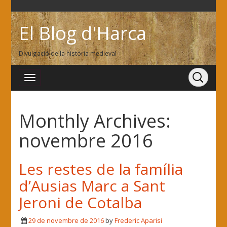
El Blog d'Harca
Divulgació de la història medieval
Monthly Archives:
novembre 2016
Les restes de la família
d’Ausias Marc a Sant
Jeroni de Cotalba
29 de novembre de 2016
by
Frederic Aparisi