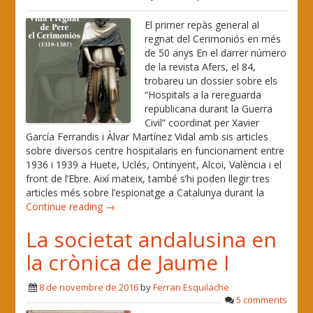
El primer repàs general al
regnat del Cerimoniós en més
de 50 anys En el darrer número
de la revista Afers, el 84,
trobareu un dossier sobre els
“Hospitals a la rereguarda
republicana durant la Guerra
Civil” coordinat per Xavier
García Ferrandis i Àlvar Martínez Vidal amb sis articles
sobre diversos centre hospitalaris en funcionament entre
1936 i 1939 a Huete, Uclés, Ontinyent, Alcoi, València i el
front de l’Ebre. Així mateix, també s’hi poden llegir tres
articles més sobre l’espionatge a Catalunya durant la
Continue reading →
La societat andalusina en
la crònica de Jaume I
8 de novembre de 2016
by
Ferran Esquilache
5 comments