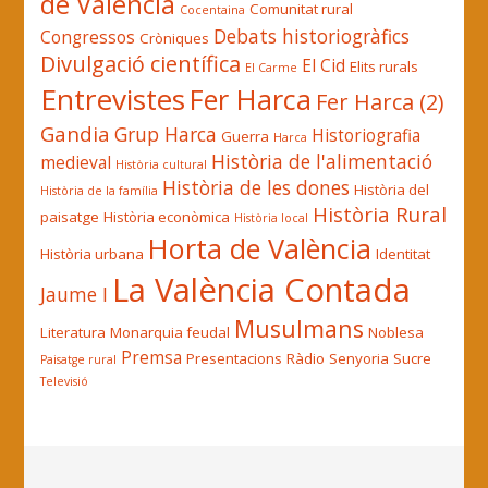
de València
Comunitat rural
Cocentaina
Debats historiogràfics
Congressos
Cròniques
Divulgació científica
El Cid
Elits rurals
El Carme
Entrevistes
Fer Harca
Fer Harca (2)
Gandia
Grup Harca
Historiografia
Guerra
Harca
Història de l'alimentació
medieval
Història cultural
Història de les dones
Història del
Història de la família
Història Rural
paisatge
Història econòmica
Història local
Horta de València
Història urbana
Identitat
La València Contada
Jaume I
Musulmans
Literatura
Monarquia feudal
Noblesa
Premsa
Presentacions
Ràdio
Senyoria
Sucre
Paisatge rural
Televisió