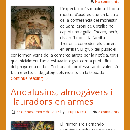
No comments
L’expectació és màxima. I bona
mostra d’això és que en la sala
de la conferència del monestir
de Sant Jeroni de Cotalba no
cap ni una agulla. Encara, però,
els amfitrions -la família
Trenor- acomoden els darrers
en arribar. El gruix del públic el
conformen veïns de la comarca atrets per la notícia, tot i
que inicialment l’acte estava integrat com a punt i final
del programa de la II Trobada de professorat de valencià.
I, en efecte, el degoteig dels inscrits en la trobada
Continue reading →
Andalusins, almogàvers i
llauradors en armes
22 de novembre de 2016
by
Grup Harca
2 comments
El Primer Tro Fernando
Fernández, Nike Kyrie Irving el