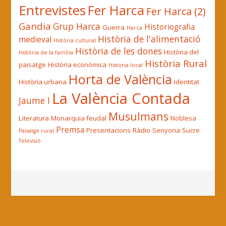
Entrevistes
Fer Harca
Fer Harca (2)
Gandia
Grup Harca
Historiografia
Guerra
Harca
Història de l'alimentació
medieval
Història cultural
Història de les dones
Història del
Història de la família
Història Rural
paisatge
Història econòmica
Història local
Horta de València
Història urbana
Identitat
La València Contada
Jaume I
Musulmans
Literatura
Monarquia feudal
Noblesa
Premsa
Presentacions
Ràdio
Senyoria
Sucre
Paisatge rural
Televisió