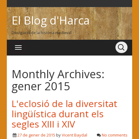
El Blog d'Harca
Divulgació de la història medieval
Monthly Archives:
gener 2015
L'eclosió de la diversitat
lingüística durant els
segles XIII i XIV
27 de gener de 2015
by
Vicent Baydal
No comments