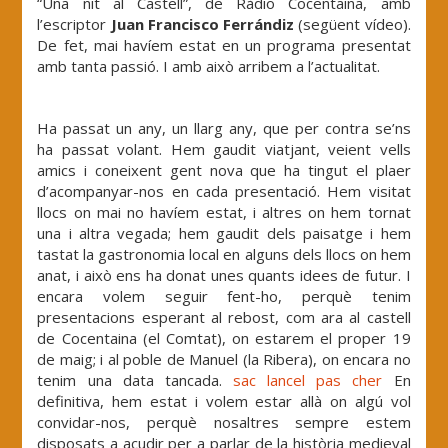
“Una nit al Castell”, de Ràdio Cocentaina, amb
l’escriptor
Juan Francisco Ferrándiz
(següent vídeo).
De fet, mai havíem estat en un programa presentat
amb tanta passió. I amb això arribem a l’actualitat.
Ha passat un any, un llarg any, que per contra se’ns
ha passat volant. Hem gaudit viatjant, veient vells
amics i coneixent gent nova que ha tingut el plaer
d’acompanyar-nos en cada presentació. Hem visitat
llocs on mai no havíem estat, i altres on hem tornat
una i altra vegada; hem gaudit dels paisatge i hem
tastat la gastronomia local en alguns dels llocs on hem
anat, i això ens ha donat unes quants idees de futur. I
encara volem seguir fent-ho, perquè tenim
presentacions esperant al rebost, com ara al castell
de Cocentaina (el Comtat), on estarem el proper 19
de maig; i al poble de Manuel (la Ribera), on encara no
tenim una data tancada.
sac lancel pas cher
En
definitiva, hem estat i volem estar allà on algú vol
convidar-nos, perquè nosaltres sempre estem
disposats a acudir per a parlar de la història medieval