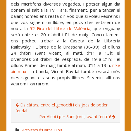
dels micròfons diverses vegades, i potser algun dia
donem el salt a la TV. I ara, finament, per a tancar el
balanç només ens resta dir-vos que si voleu veure’ns i
que vos signem un llibre, en pocs dies estarem de
nou a la
52 Fira del Llibre de València
, que enguany
serà entre el 20 d’abril i l’1 de maig. Concretament
ens podreu trobar a la Caseta de la Llibreria
Railowsky i Llibres de la Drassana (38-39), el dilluns
24 d’abril (Sant Vicent) al matí, d’11 a 13h; el
divendres 28 d’abril de vesprada, de 19 a 21h; i el
dilluns Primer de maig també al matí, d’11 a 13 h.
nike
air max
I a banda, Vicent Baydal també estarà més
dies signant els seus propis llibres. Si veniu, allí ens
veurem i xarrarem.
Els càtars, entre el genocidi i els jocs de poder
feudal
Per Alcoi i per Sant Jordi, avant l’entrà!
Activitats d'Harca
,
Blog