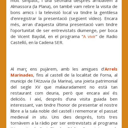
molt simpàtic, i una setmana després arribàvem a
Almassora (la Plana), on també vam rebre la visita de
bons amics i la televisió local va tindre la gentilesa
d’enregistrar la presentació (següent vídeo). Encara
més, arran d’aquesta última presentació vam tindre
l’oportunitat de ser entrevistats diumenge, per boca
de Vicent Baydal, en el programa “
A vivir
” de Radio
Castelló, en la Cadena SER.
Al març ens pujàrem, amb les amigues d’
Arrels
Marinades
, fins al castell de la localitat de Forna, al
municipi de l’Atzuvia (la Marina), una joieta patrimonial
del segle XV que malauradament no està tan
restaurant com deuria, però que encara així és
deliciós. I així, després d’una visita guiada ben
interessant, van tindre l’honor de presentar el nostre
llibre a la sala noble del castell i rememorar el passat
medieval
in situ
. Uns dies després, tots tres
tornàvem a la ràdio per ser entrevistats al programa