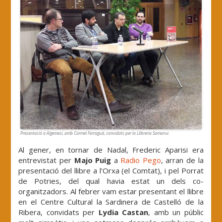
Presentació a Algemesí, amb Carmel Ferragud, convidats per la Llibreria Samaruc
Al gener, en tornar de Nadal, Frederic Aparisi era
entrevistat per
Majo Puig
a
Radio Pego
, arran de la
presentació del llibre a l’Orxa (el Comtat), i pel Porrat
de Potries, del qual havia estat un dels co-
organitzadors. Al febrer vam estar presentant el llibre
en el Centre Cultural la Sardinera de Castelló de la
Ribera, convidats per
Lydia Castan
, amb un públic