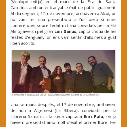
(Vinalopó mitjà) en el marc de la Fira de Santa
Caterina, amb un entranyable èxit de públic igualment.
Al dia següent, 12 de novembre, arribàvem a Alcoi, on
no vam fer una presentació a l’ús però sí unes
conferències sobre l’edat mitjana convidats per la Filà
Almogàvers i pel gran
Luis Sanus
, capità cristià de les
festes d’enguany, on ens vam sentir d’allò més a gust
i ben acollits.
A Alcoi amb el capità Lluis Sanus i amb Amalia Garrigós després de les conferències
Una setmana després, el 17 de novembre, arribàvem
de nou a Algemesí (La Ribera), convidats per la
Llibreria Samaruc i la seua capitana
Enri Polo
, on ja
havíem presentat amb molt d’èxit el primer llibre, Fer