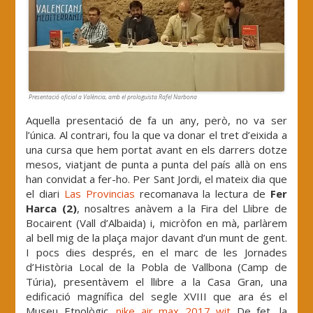
Presentació oficial a València, amb el prologuista Rafel Narbona
Aquella presentació de fa un any, però, no va ser
l’única. Al contrari, fou la que va donar el tret d’eixida a
una cursa que hem portat avant en els darrers dotze
mesos, viatjant de punta a punta del país allà on ens
han convidat a fer-ho. Per Sant Jordi, el mateix dia que
el diari
Las Provincias
recomanava la lectura de
Fer
Harca (2)
, nosaltres anàvem a la Fira del Llibre de
Bocairent (Vall d’Albaida) i, micròfon en mà, parlàrem
al bell mig de la plaça major davant d’un munt de gent.
I pocs dies després, en el marc de les Jornades
d’Història Local de la Pobla de Vallbona (Camp de
Túria), presentàvem el llibre a la Casa Gran, una
edificació magnífica del segle XVIII que ara és el
Museu Etnològic.
nike air max 2017 wit
De fet, la