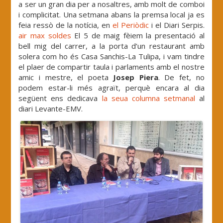
a ser un gran dia per a nosaltres, amb molt de comboi
i complicitat. Una setmana abans la premsa local ja es
feia ressò de la notícia, en
el Periòdic
i el Diari Serpis.
air max soldes
El 5 de maig fèiem la presentació al
bell mig del carrer, a la porta d’un restaurant amb
solera com ho és Casa Sanchis-La Tulipa, i vam tindre
el plaer de compartir taula i parlaments amb el nostre
amic i mestre, el poeta
Josep Piera
. De fet, no
podem estar-li més agraït, perquè encara al dia
següent ens dedicava
la seua columna setmanal
al
diari Levante-EMV.