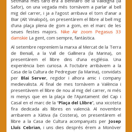
setmana més tard era a Benifairó de la Valldigna (la
Safor), on una vegada més tornàvem a parlar al bell
mig del carrer, i ja a l’agost arribava el torn d’anar a
Biar (Alt Vinalopó), on presentàrem el llibre al bell mig
d’una plaça plena de gom a gom, en el marc de les
seues festes majors.
Nike Air zoom Pegasus 33
damskie
La gent, com sempre, fantàstica.
Al setembre repreníem la marxa al Mercat de la Terra
de Benialí, a la Vall de Gallinera (la Marina), on
presentàrem el llibre dins d’una església. Una
experiència ben curiosa. A l’octubre arribàvem a la
Casa de la Cultura de Pedreguer (la Marina), convidats
per
Blai Server
, regidor i alhora amic i company
medievalista. Al final de mes tornàvem a València i
presentàvem el llibre de nou al mig del carrer, ni més
ni menys que en la plaça de l’Ajuntament del Cap i
Casal en el marc de la “
Plaça del Llibre
”, una xicoteta
fira dedicada als llibres en valencià. Al novembre
arribarem a Xàtiva (la Costera), on presentàrem el
llibre a la Casa de Cultura acompanyats per
Josep
Lluís Cebrian
, i uns dies després érem a Monòver