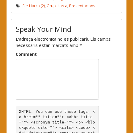
Fer Harca (2)
,
Grup Harca
,
Presentacions
Speak Your Mind
L'adreça electrònica no es publicarà.
Els camps
necessaris estan marcats amb
*
Comment
XHTML:
 You can use these tags: 
<
a href="" title=""> <abbr title
=""> <acronym title=""> <b> <blo
ckquote cite=""> <cite> <code> <
del datetime=""> <em> <i> <q cit