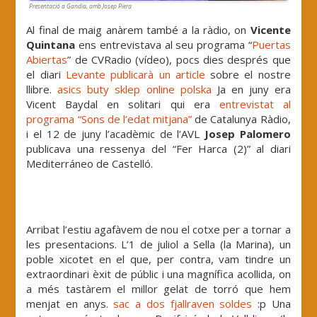
Presentació a Gandia, amb Josep Piera
Al final de maig anàrem també a la ràdio, on
Vicente
Quintana
ens entrevistava al seu programa “
Puertas
Abiertas
” de CVRadio (vídeo), pocs dies després que
el diari
Levante publicarà un article
sobre el nostre
llibre.
asics buty sklep online polska
Ja en juny era
Vicent Baydal en solitari qui era
entrevistat al
programa “Sons de l’edat mitjana”
de Catalunya Ràdio,
i el 12 de juny l’acadèmic de l’AVL
Josep Palomero
publicava una ressenya del “Fer Harca (2)” al diari
Mediterráneo de Castelló.
Arribat l’estiu agafàvem de nou el cotxe per a tornar a
les presentacions. L’1 de juliol a Sella (la Marina), un
poble xicotet en el que, per contra, vam tindre un
extraordinari èxit de públic i una magnífica acollida, on
a més tastàrem el millor gelat de torró que hem
menjat en anys.
sac a dos fjallraven soldes
:p Una