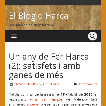
El Blog d'Harca
Divulgació de la història medieval
Un any de Fer Harca
(2): satisfets i amb
ganes de més
18 d'abril de 2017
by
Grup Harca
No comments
Tal dia com hui de fa un any, el
18 d’abril de 2016
, al
restaurant
Alma de Temple
de València (ara
anomenat
Sucede
) presentàvem per primera vegada