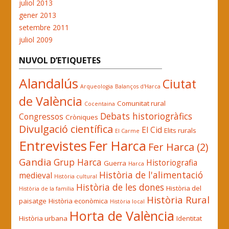
juliol 2013
gener 2013
setembre 2011
juliol 2009
NUVOL D’ETIQUETES
Alandalús
Ciutat
Arqueologia
Balanços d'Harca
de València
Comunitat rural
Cocentaina
Debats historiogràfics
Congressos
Cròniques
Divulgació científica
El Cid
Elits rurals
El Carme
Entrevistes
Fer Harca
Fer Harca (2)
Gandia
Grup Harca
Historiografia
Guerra
Harca
Història de l'alimentació
medieval
Història cultural
Història de les dones
Història del
Història de la família
Història Rural
paisatge
Història econòmica
Història local
Horta de València
Història urbana
Identitat