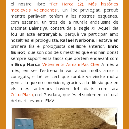
el nostre llibre “
Fer Harca (2). Més històries
medievals valencianes
”. Un lloc privilegiat, perquè
mentre parlàvem teníem a les nostres esquenes,
com escenari, un tros de la muralla andalusina de
Madinat Balansiya, construïda al segle XI. Aquell dia
fou un acte entranyable, perquè va participar amb
nosaltres el prologuista,
Rafael Narbona
, i estava en
primera fila el prologuista del llibre anterior,
Enric
Guinot
, que són dos dels mestres que ens han donat
sempre suport en la tasca que portem endavant com
a
Grup Harca
.
Vêtements Armani Pas Cher
A més a
més, en ser l’estrena hi van acudir molts amics i
coneguts, si bé és cert que també va vindre molta
gent a la que no coneixíem, gràcies a la difusió que en
els dies anteriors havien fet diaris com ara
CulturPlaza
, o el Posdata, que és el suplement cultural
del diari Levante-EMV.