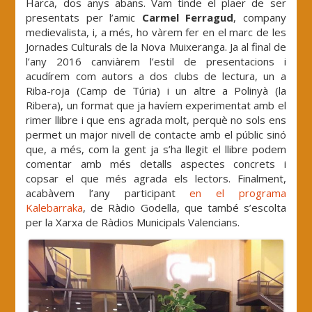
Harca, dos anys abans. Vam tinde el plaer de ser
presentats per l’amic
Carmel Ferragud
, company
medievalista, i, a més, ho vàrem fer en el marc de les
Jornades Culturals de la Nova Muixeranga. Ja al final de
l’any 2016 canviàrem l’estil de presentacions i
acudírem com autors a dos clubs de lectura, un a
Riba-roja (Camp de Túria) i un altre a Polinyà (la
Ribera), un format que ja havíem experimentat amb el
rimer llibre i que ens agrada molt, perquè no sols ens
permet un major nivell de contacte amb el públic sinó
que, a més, com la gent ja s’ha llegit el llibre podem
comentar amb més detalls aspectes concrets i
copsar el que més agrada els lectors. Finalment,
acabàvem l’any participant
en el programa
Kalebarraka
, de Ràdio Godella, que també s’escolta
per la Xarxa de Ràdios Municipals Valencians.