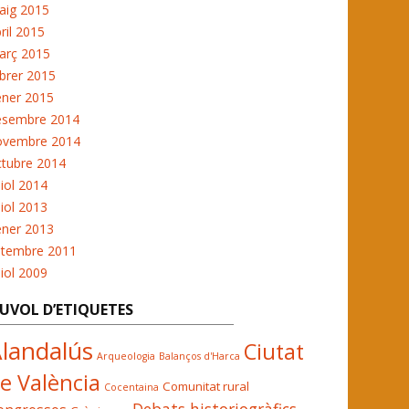
aig 2015
ril 2015
arç 2015
brer 2015
ener 2015
esembre 2014
ovembre 2014
ctubre 2014
liol 2014
liol 2013
ener 2013
etembre 2011
liol 2009
UVOL D’ETIQUETES
landalús
Ciutat
Arqueologia
Balanços d'Harca
e València
Comunitat rural
Cocentaina