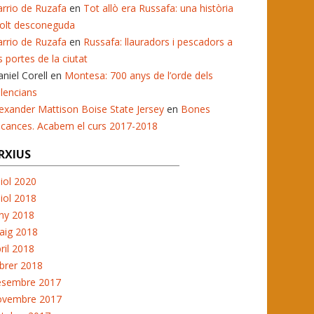
rrio de Ruzafa
en
Tot allò era Russafa: una història
olt desconeguda
rrio de Ruzafa
en
Russafa: llauradors i pescadors a
s portes de la ciutat
niel Corell
en
Montesa: 700 anys de l’orde dels
lencians
exander Mattison Boise State Jersey
en
Bones
acances. Acabem el curs 2017-2018
RXIUS
liol 2020
liol 2018
ny 2018
aig 2018
ril 2018
brer 2018
esembre 2017
ovembre 2017