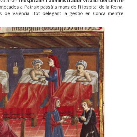
va a ser
l’hospitaler i administrador vitalici del centre
 fanecades a Patraix passà a mans de l’Hospital de la Reina,
ts de València -tot delegant la gestió en Conca mentre