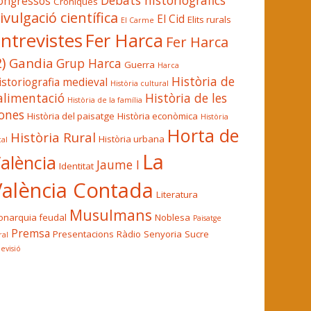
Debats historiogràfics
ongressos
Cròniques
ivulgació científica
El Cid
Elits rurals
El Carme
ntrevistes
Fer Harca
Fer Harca
2)
Gandia
Grup Harca
Guerra
Harca
Història de
istoriografia medieval
Història cultural
'alimentació
Història de les
Història de la família
ones
Història del paisatge
Història econòmica
Història
Horta de
Història Rural
Història urbana
cal
La
alència
Jaume I
Identitat
València Contada
Literatura
Musulmans
narquia feudal
Noblesa
Paisatge
Premsa
Presentacions
Ràdio
Senyoria
Sucre
ral
levisió