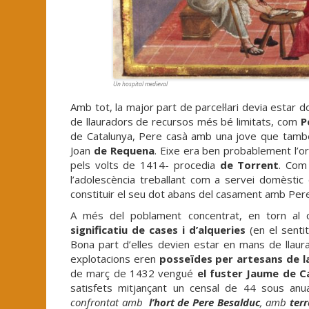
Un hospital medieval
Amb tot, la major part de parcel·lari devia estar 
de llauradors de recursos més bé limitats, com
P
de Catalunya, Pere casà amb una jove que també
Joan
de Requena
. Eixe era ben probablement l’or
pels volts de 1414- procedia
de Torrent
. Com
l’adolescència treballant com a servei domèstic 
constituir el seu dot abans del casament amb Pere
A més del poblament concentrat, en torn al c
significatiu de cases i d’alqueries
(en el senti
Bona part d’elles devien estar en mans de llaur
explotacions eren
posseïdes per artesans de l
de març de 1432 vengué
el fuster Jaume de C
satisfets mitjançant un censal de 44 sous anua
confrontat amb
l’hort de Pere Besalduc
, amb
ter