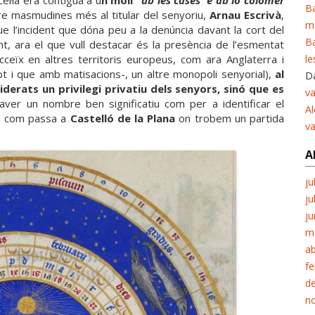
l·la era contigua a u
n molí “
ab les cases e ab lo colomer
Ba
tre masmudines més al titular del senyoriu,
Arnau Escrivà
,
m
e l’incident que dóna peu a la denúncia davant la cort del
Ba
ant, ara el que vull destacar és la presència de l’esmentat
cceïx en altres territoris europeus, com ara Anglaterra i
le
t i que amb matisacions-, un altre monopoli senyorial),
al
Da
derats un privilegi privatiu dels senyors, sinó que es
va
haver un nombre ben significatiu com per a identificar el
Al
l, com passa a
Castelló de la Plana
on trobem un partida
v
A
ju
ju
ju
m
ab
fe
d
n