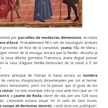
dominat per
parcel·les de modestes dimensions
, en mans
ere d’Ascó
. Probablement fill o nét de nouvinguts arribats
 procedia de fora de la comunitat,
Joana
, filla de Maria i
igen remot de la nissaga, encara que la família -dissolta ja
 la seua difunta germana Francesca, Joana degué passar
en la casa d’alguna família benestant de la ciutat a fi de
.
entre principal de Patraix hi havia encara un
nombre
t de centres d’explotació) disseminades per tot el terme.
adors benestants, però tot fa pensar que el gruix de les
a ciutat
. Un bon exemple n’és la casa amb hort que un 19
astro
a
Jaume de Roda
, obrer de vila, per uns 528 sous
ls. L’immoble estava situat “
en lo camí de Sant Vicent,
ra campa de Bartomeu Amorós
, i amb dues vies públiques
”.