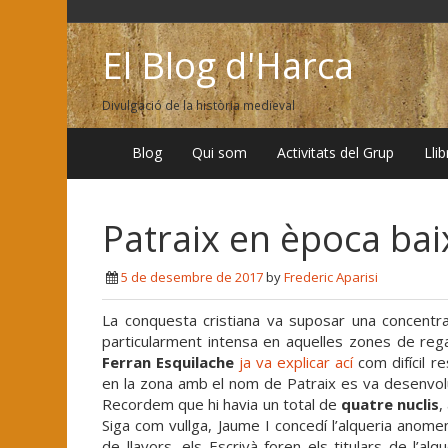
El Blog d'Harca
Divulgació de la història medieval
Blog
Qui som
Activitats del Grup
Lli
Patraix en època ba
5 de desembre de 2017
by
Frederic Aparisi
La conquesta cristiana va suposar una concentra
particularment intensa en aquelles zones de reg
Ferran Esquilache
ja va explicar ací
com difícil r
en la zona amb el nom de Patraix es va desenvolup
Recordem que hi havia un total de
quatre nuclis
,
Siga com vullga, Jaume I concedí l’alqueria anome
de llavors, els Escrivà foren els titulars de l’alq