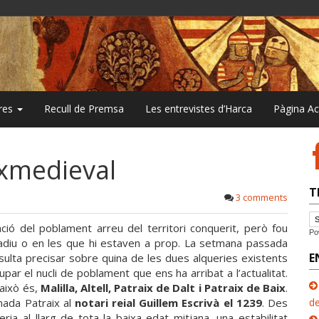
bres
Recull de Premsa
Les entrevistes d’Harca
Pàgina A
ixmedieval
T
3 comments
ció del poblament arreu del territori conquerit, però fou
Po
adiu o en les que hi estaven a prop. La setmana passada
E
esulta precisar sobre quina de les dues alqueries existents
ar el nucli de poblament que ens ha arribat a l’actualitat.
 això és,
Malilla, Altell, Patraix de Dalt i Patraix de Baix
.
nada Patraix al
notari reial Guillem Escrivà el 1239
. Des
de
ueria al llarg de tota la baixa edat mitjana, una estabilitat