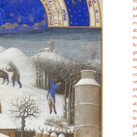
o
ju
ju
m
ab
m
fe
g
d
n
o
s
ju
m
ab
m
fe
ju
ju