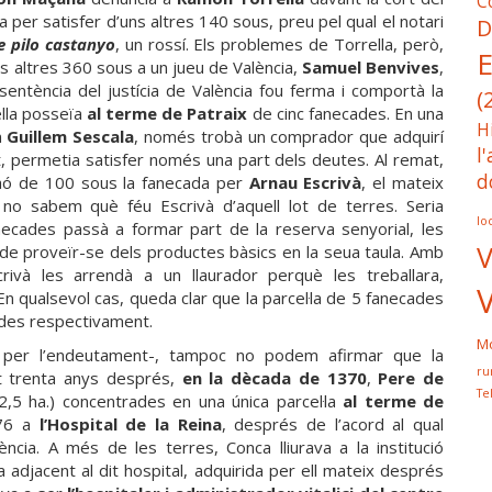
C
va per satisfer d’uns altres 140 sous, preu pel qual el notari
D
e pilo castanyo
, un rossí. Els problemes de Torrella, però,
E
s altres 360 sous a un jueu de València,
Samuel Benvives
,
entència del justícia de València fou ferma i comportà la
(
ella posseïa
al terme de Patraix
de cinc fanecades. En una
H
m
Guillem Sescala
, només trobà un comprador que adquirí
l
, permetia satisfer només una part dels deutes. Al remat,
d
raó de 100 sous la fanecada per
Arnau Escrivà
, el mateix
 no sabem què féu Escrivà d’aquell lot de terres. Seria
lo
anecades passà a formar part de la reserva senyorial, les
V
 de proveïr-se dels productes bàsics en la seua taula. Amb
và les arrendà a un llaurador perquè les treballara,
En qualsevol cas, queda clar que la parcel·la de 5 fanecades
ades respectivament.
Mo
es per l’endeutament-, tampoc no podem afirmar que la
ru
nt trenta anys després,
en la dècada de 1370
,
Pere de
Te
2,5 ha.) concentrades en una única parcel·la
al terme de
376 a
l’Hospital de la Reina
, després de l’acord al qual
ncia. A més de les terres, Conca lliurava a la institució
 adjacent al dit hospital, adquirida per ell mateix després