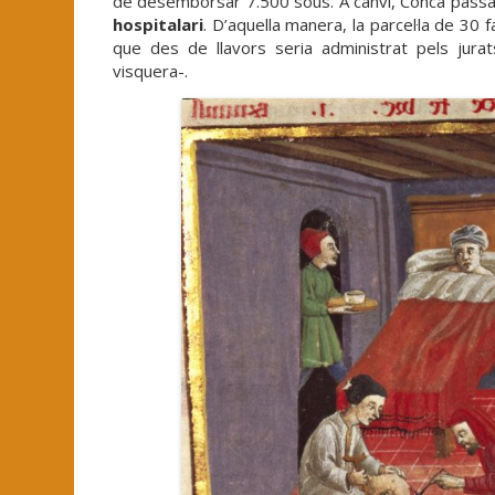
de desemborsar 7.500 sous. A canvi, Conca passa
hospitalari
. D’aquella manera, la parcel·la de 30
que des de llavors seria administrat pels jura
visquera-.