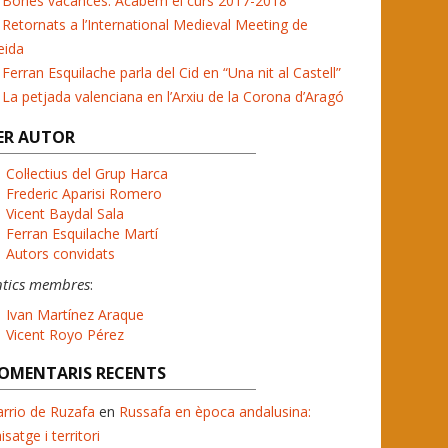
Bones vacances. Acabem el curs 2017-2018
Retornats a l’International Medieval Meeting de
eida
Ferran Esquilache parla del Cid en “Una nit al Castell”
La petjada valenciana en l’Arxiu de la Corona d’Aragó
ER AUTOR
Col·lectius del Grup Harca
Frederic Aparisi Romero
Vicent Baydal Sala
Ferran Esquilache Martí
Autors convidats
ntics membres
:
Ivan Martínez Araque
Vicent Royo Pérez
OMENTARIS RECENTS
rrio de Ruzafa
en
Russafa en època andalusina:
isatge i territori