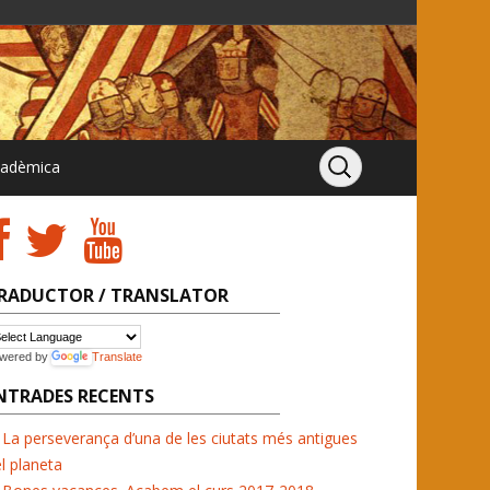
cadèmica
RADUCTOR / TRANSLATOR
wered by
Translate
NTRADES RECENTS
La perseverança d’una de les ciutats més antigues
l planeta