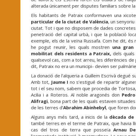
alterada únicament per disputes familiars sobre la t
Els habitants de Patraix conformaven una xicote
particular de la ciutat de València
, un senyori
ciutat. Tot i que no disposem de dades concretes,
penetració del capital urbà, i que la població l
exemple, els de la veïna Russafa. Com he dit, és 
he pogut reunir, les quals mostren
una gran 
mobilitat dels residents a Patraix,
dels quals
qualsevol cas, com a tot arreu, les diferències d
dit, Patraix no era un municipi- devien ser palmàrie
La donació de l’alqueria a Guillem Escrivà degué su
Amb tot,
Jaume I
no s’estigué de repartir algune
tot i el seu nom, sabem que procedia de Tortosa,
Acilia i a Roteros. Al noble aragonés don
Pedro
Alifragi
, bona part de les quals estaven situades
de les terres d’
Abrahim Abinhebyl
, que foren do
Alguns anys més tard, a inicis de la
dècada de 
també terres en el terme de Patraix, que havia lli
cas del tros de terra que posseïa
Arnau De