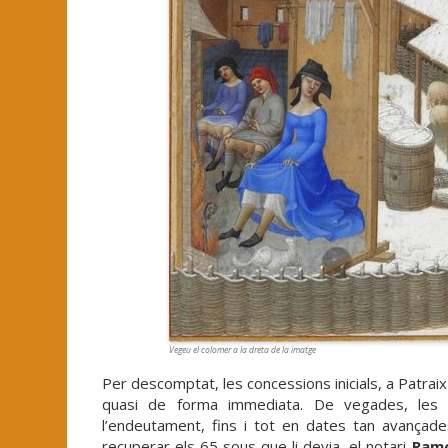
Vegeu el colomer a la dreta de la imatge
Per descomptat, les concessions inicials, a Patraix
quasi de forma immediata. De vegades, les 
l’endeutament, fins i tot en dates tan avançade
recuperar els 65 sous que li devia, el notari
Ram