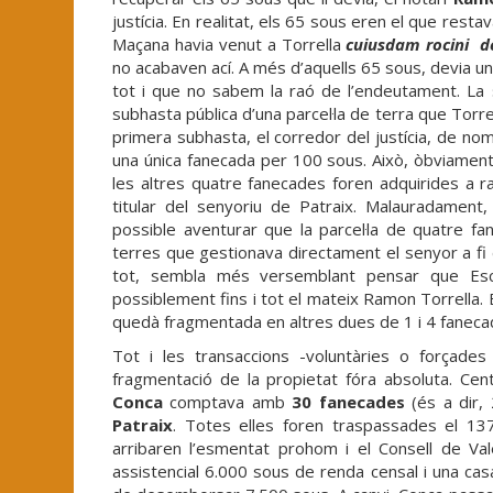
justícia. En realitat, els 65 sous eren el que resta
Maçana havia venut a Torrella
cuiusdam rocini d
no acabaven ací. A més d’aquells 65 sous, devia un
tot i que no sabem la raó de l’endeutament. La s
subhasta pública d’una parcel·la de terra que Torr
primera subhasta, el corredor del justícia, de no
una única fanecada per 100 sous. Això, òbviament
les altres quatre fanecades foren adquirides a 
titular del senyoriu de Patraix. Malauradament,
possible aventurar que la parcel·la de quatre f
terres que gestionava directament el senyor a fi
tot, sembla més versemblant pensar que Escri
possiblement fins i tot el mateix Ramon Torrella. 
quedà fragmentada en altres dues de 1 i 4 fanec
Tot i les transaccions -voluntàries o forçad
fragmentació de la propietat fóra absoluta. Ce
Conca
comptava amb
30 fanecades
(és a dir, 
Patraix
. Totes elles foren traspassades el 1
arribaren l’esmentat prohom i el Consell de Valè
assistencial 6.000 sous de renda censal i una casa