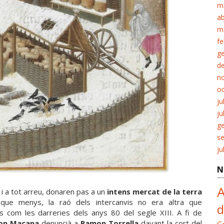
m
ab
m
fe
g
d
n
o
ju
ju
g
s
ju
N
A
 i a tot arreu, donaren pas a un
intens mercat de la terra
que menys, la raó dels intercanvis no era altra que
d
s com les darreries dels anys 80 del segle XIII. A fi de
on Maçana
denuncià a
Ramon Torrella
davant la cort del