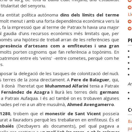
itularitat del senyoriu.
Ll
ta entitat política autònoma
dins dels límits del terme
u molt menut i amb una forta dependència econòmica vers la
 fa la impressió que al terme de Patraix hi havia una major
ocal gaudia d’uns recursos econòmics més limitats que, per
només una hipòtesi de treball arran de les referències que
P
presència d’artesans com a emfiteutes i una gran
 molts porten cognoms que fan referència a topònims. En
e patrimoni entre els ‘veïns’ -entre cometes, perquè com he
s.
posar la delegació de les tasques de colonització del nucli.
s terres de la zona directament. A
Pere de Balaguer
, qui,
A
 li donà l’heretat que
Muhammad Alfarini
tenia a Patraix
 Fernández de Azagra
li lliurà les terres dels
germans
 a Patraix Aufaquia. I és ací també on es trobaven algunes
nades pel rei a un altre musulmà,
Ahmed Avengamerro
.
C
1280
, trobem que el
monestir de Sant Vicent
posseïa
urat a llauradors perquè les treballaren en emfiteusi. És el
Ba
sbaiés
(Dezbayers als documents), pel qual pagava a
pa