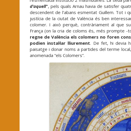
l’esmentada institució 2 masmudines. La seua parce
d’aquell
”
, pels quals Arnau havia de satisfer qua
descendent de l’abans esmentat Guillem. Tot i qu
justícia de la ciutat de València és ben interess
colomer. I això perquè, contràriament al que su
França (on la cria de coloms és, més prompte -to
regne de València els colomers no foren consi
podien instal·lar lliurement
. De fet, hi devia 
paisatge i donar noms a partides del terme loca
anomenada “els Colomers”.