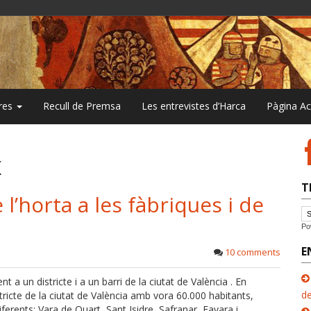
bres
Recull de Premsa
Les entrevistes d’Harca
Pàgina A
x
T
 l’horta a les fàbriques i de
Po
E
10 comments
a un districte i a un barri de la ciutat de València . En
de
istricte de la ciutat de València amb vora 60.000 habitants,
ferents: Vara de Quart, Sant Isidre, Safranar, Favara i