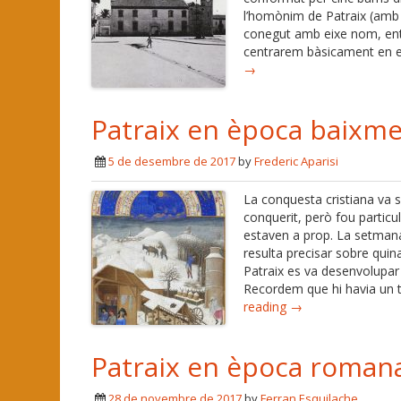
l’homònim de Patraix (amb 2
conegut amb eixe nom, entor
centrarem bàsicament en es
→
Patraix en època baixme
5 de desembre de 2017
by
Frederic Aparisi
La conquesta cristiana va s
conquerit, però fou particu
estaven a prop. La setmana 
resulta precisar sobre quin
Patraix es va desenvolupar e
Recordem que hi havia un tot
reading →
Patraix en època romana
28 de novembre de 2017
by
Ferran Esquilache