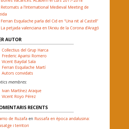
Bones vacances. Acabem el curs 2017-2018
Retornats a l’International Medieval Meeting de
eida
Ferran Esquilache parla del Cid en “Una nit al Castell”
La petjada valenciana en l’Arxiu de la Corona d’Aragó
ER AUTOR
Col·lectius del Grup Harca
Frederic Aparisi Romero
Vicent Baydal Sala
Ferran Esquilache Martí
Autors convidats
ntics membres
:
Ivan Martínez Araque
Vicent Royo Pérez
OMENTARIS RECENTS
rrio de Ruzafa
en
Russafa en època andalusina:
isatge i territori