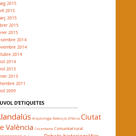
aig 2015
ril 2015
arç 2015
brer 2015
ener 2015
esembre 2014
ovembre 2014
ctubre 2014
liol 2014
liol 2013
ener 2013
etembre 2011
liol 2009
UVOL D’ETIQUETES
landalús
Ciutat
Arqueologia
Balanços d'Harca
e València
Comunitat rural
Cocentaina