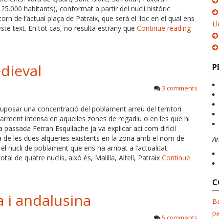
5.000 habitants), conformat a partir del nucli històric
n de l’actual plaça de Patraix, que serà el lloc en el qual ens
Ll
te text. En tot cas, no resulta estrany que
Continue reading
dieval
P
3 comments
uposar una concentració del poblament arreu del territori
larment intensa en aquelles zones de regadiu o en les que hi
passada Ferran Esquilache ja va explicar ací com difícil
a de les dues alqueries existents en la zona amb el nom de
A
l nucli de poblament que ens ha arribat a l’actualitat.
al de quatre nuclis, això és, Malilla, Altell, Patraix
Continue
C
 i andalusina
Ba
pa
5 comments