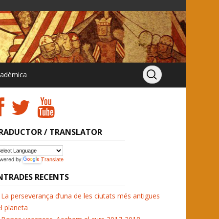
cadèmica
RADUCTOR / TRANSLATOR
wered by
Translate
NTRADES RECENTS
La perseverança d’una de les ciutats més antigues
l planeta