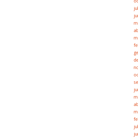
o
ju
ju
m
ab
m
fe
g
d
n
o
s
ju
m
ab
m
fe
ju
ju