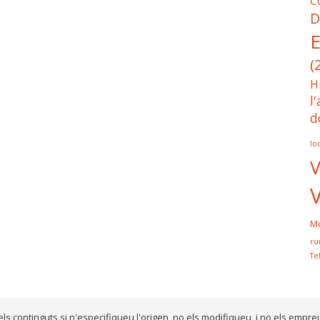
C
D
E
(
H
l
d
lo
V
Mo
ru
Te
els continguts si n'especifiqueu l'origen, no els modifiqueu, i no els empre