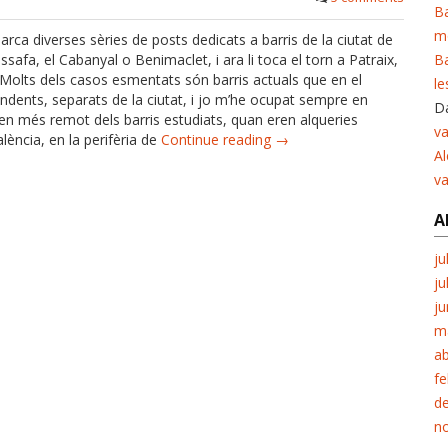
Ba
m
arca diverses sèries de posts dedicats a barris de la ciutat de
safa, el Cabanyal o Benimaclet, i ara li toca el torn a Patraix,
Ba
. Molts dels casos esmentats són barris actuals que en el
le
ndents, separats de la ciutat, i jo m’he ocupat sempre en
Da
igen més remot dels barris estudiats, quan eren alqueries
va
lència, en la perifèria de
Continue reading →
Al
v
A
ju
ju
ju
m
ab
fe
d
n