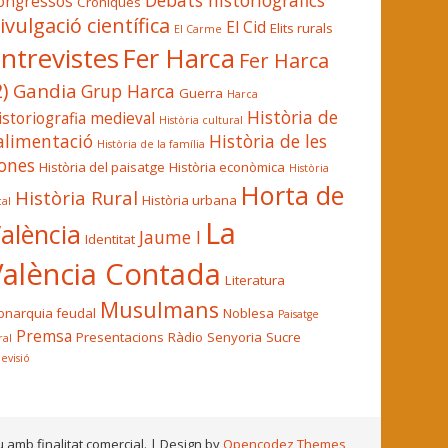
Debats historiogràfics
ongressos
Cròniques
ivulgació científica
El Cid
Elits rurals
El Carme
ntrevistes
Fer Harca
Fer Harca
2)
Gandia
Grup Harca
Guerra
Harca
Història de
istoriografia medieval
Història cultural
'alimentació
Història de les
Història de la família
ones
Història del paisatge
Història econòmica
Història
Horta de
Història Rural
Història urbana
cal
La
alència
Jaume I
Identitat
València Contada
Literatura
Musulmans
narquia feudal
Noblesa
Paisatge
Premsa
Presentacions
Ràdio
Senyoria
Sucre
ral
levisió
u amb finalitat comercial.
| Design by
Opencodez Themes