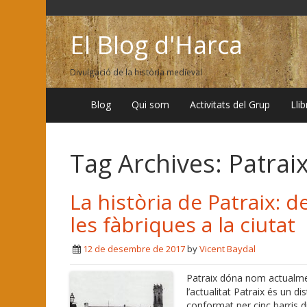
El Blog d'Harca
Divulgació de la història medieval
Blog
Qui som
Activitats del Grup
Lli
Tag Archives:
Patrai
La història de Patraix: de
les fàbriques a la ciutat
12 de desembre de 2017
by
Vicent Baydal
Patraix dóna nom actualment 
l’actualitat Patraix és un d
conformat per cinc barris di