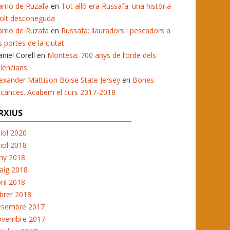
rrio de Ruzafa
en
Tot allò era Russafa: una història
olt desconeguda
rrio de Ruzafa
en
Russafa: llauradors i pescadors a
s portes de la ciutat
niel Corell
en
Montesa: 700 anys de l’orde dels
lencians
exander Mattison Boise State Jersey
en
Bones
acances. Acabem el curs 2017-2018
RXIUS
liol 2020
liol 2018
ny 2018
aig 2018
ril 2018
brer 2018
esembre 2017
ovembre 2017