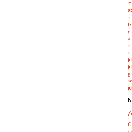
m
ab
m
fe
g
d
n
o
ju
ju
g
s
ju
N
A
d