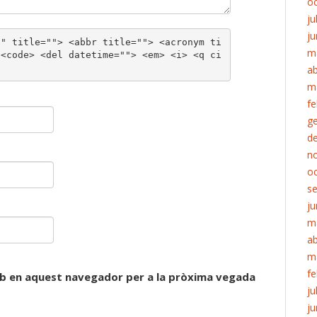
o
ju
ju
"" title=""> <abbr title=""> <acronym ti
m
 <code> <del datetime=""> <em> <i> <q ci
ab
m
fe
g
d
n
o
s
ju
m
ab
m
fe
web en aquest navegador per a la pròxima vegada
ju
ju