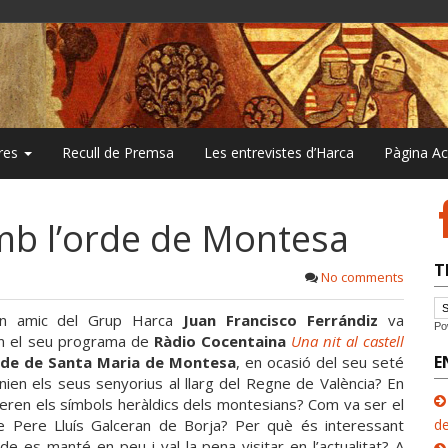
bres
Recull de Premsa
Les entrevistes d’Harca
Pàgina A
 amb l’orde de Montesa
T
No comments
 bon amic del Grup Harca
Juan Francisco Ferrándiz
va
Po
 el seu programa de
Ràdio Cocentaina
Una nit al castell
E
rde de Santa Maria de Montesa
, en ocasió del seu seté
nien els seus senyorius al llarg del Regne de València? En
 eren els símbols heràldics dels montesians? Com va ser el
e Pere Lluís Galceran de Borja? Per què és interessant
de
de es manté en peu i val la pena visitar en l’actualitat? A