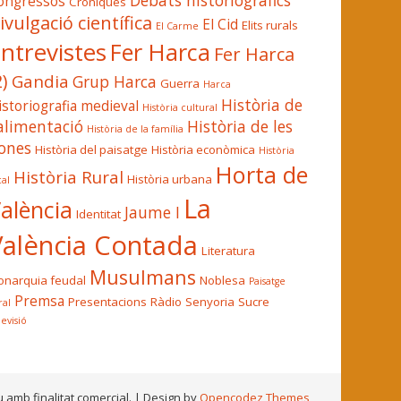
Debats historiogràfics
ongressos
Cròniques
ivulgació científica
El Cid
Elits rurals
El Carme
ntrevistes
Fer Harca
Fer Harca
2)
Gandia
Grup Harca
Guerra
Harca
Història de
istoriografia medieval
Història cultural
'alimentació
Història de les
Història de la família
ones
Història del paisatge
Història econòmica
Història
Horta de
Història Rural
Història urbana
cal
La
alència
Jaume I
Identitat
València Contada
Literatura
Musulmans
narquia feudal
Noblesa
Paisatge
Premsa
Presentacions
Ràdio
Senyoria
Sucre
ral
levisió
u amb finalitat comercial.
| Design by
Opencodez Themes