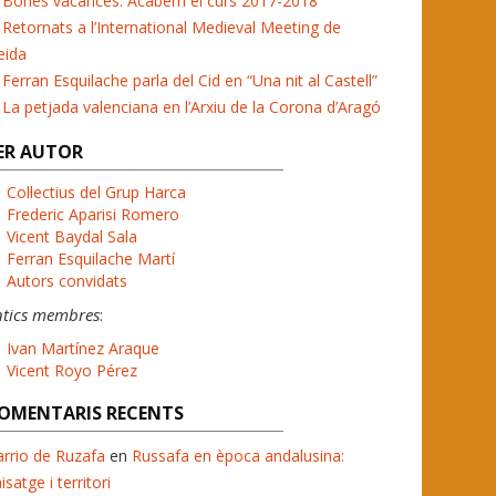
Bones vacances. Acabem el curs 2017-2018
Retornats a l’International Medieval Meeting de
eida
Ferran Esquilache parla del Cid en “Una nit al Castell”
La petjada valenciana en l’Arxiu de la Corona d’Aragó
ER AUTOR
Col·lectius del Grup Harca
Frederic Aparisi Romero
Vicent Baydal Sala
Ferran Esquilache Martí
Autors convidats
ntics membres
:
Ivan Martínez Araque
Vicent Royo Pérez
OMENTARIS RECENTS
rrio de Ruzafa
en
Russafa en època andalusina:
isatge i territori