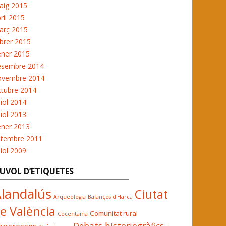
aig 2015
ril 2015
arç 2015
brer 2015
ener 2015
esembre 2014
ovembre 2014
ctubre 2014
liol 2014
liol 2013
ener 2013
etembre 2011
liol 2009
UVOL D’ETIQUETES
landalús
Ciutat
Arqueologia
Balanços d'Harca
e València
Comunitat rural
Cocentaina