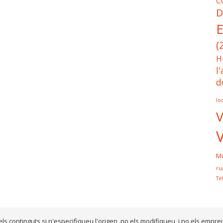
C
D
E
(
H
l
d
lo
V
Mo
ru
Te
els continguts si n'especifiqueu l'origen, no els modifiqueu, i no els empre