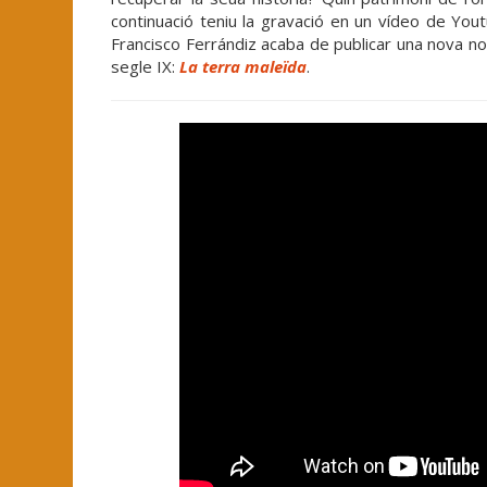
continuació teniu la gravació en un vídeo de Yo
Francisco Ferrándiz acaba de publicar una nova nov
segle IX:
La terra maleïda
.