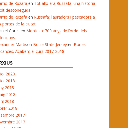
rrio de Ruzafa
en
Tot allò era Russafa: una història
olt desconeguda
rrio de Ruzafa
en
Russafa: llauradors i pescadors a
s portes de la ciutat
niel Corell
en
Montesa: 700 anys de l’orde dels
lencians
exander Mattison Boise State Jersey
en
Bones
acances. Acabem el curs 2017-2018
RXIUS
liol 2020
liol 2018
ny 2018
aig 2018
ril 2018
brer 2018
esembre 2017
ovembre 2017