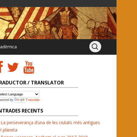
cadèmica
RADUCTOR / TRANSLATOR
wered by
Translate
NTRADES RECENTS
La perseverança d’una de les ciutats més antigues
l planeta