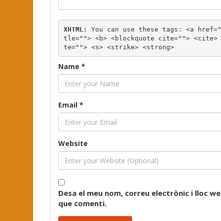
XHTML:
 You can use these tags: 
<a href=
tle=""> <b> <blockquote cite=""> <cite>
te=""> <s> <strike> <strong> 
Name
*
Email
*
Website
Desa el meu nom, correu electrònic i lloc 
que comenti.