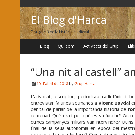
El Blog d'Harca
Divulgació de la història medieval
Blog
Qui som
Activitats del Grup
Lli
“Una nit al castell”
10 d'abril de 2018
by
Grup Harca
L’advocat, escriptor, periodista radiofònic i
entrevistar fa unes setmanes a
Vicent Baydal
en
per tal de parlar de la importància història de
l’o
centenari: Què era i per què es va fundar? On te
quines campanyes militars van intervindre? Quins
final de la seua autonomia en època del mestr
recuperar la seua història? Quin patrimoni de l’or