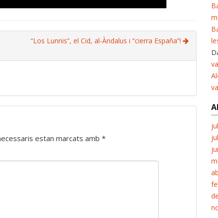
Ba
m
Ba
“Los Lunnis”, el Cid, al-Àndalus i “cierra España”!
le
Da
va
Al
v
A
ju
ju
necessaris estan marcats amb
*
ju
m
ab
fe
d
n