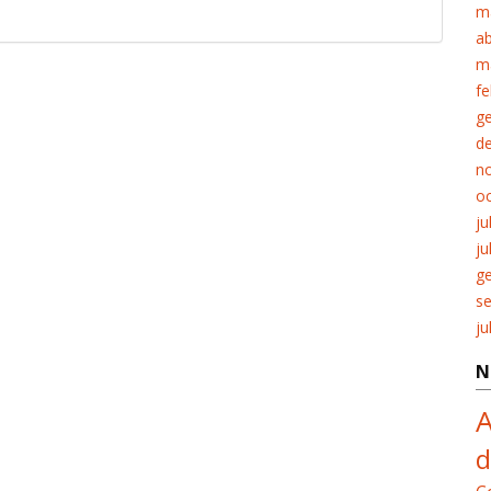
m
ab
m
fe
g
d
n
o
ju
ju
g
s
ju
N
A
d