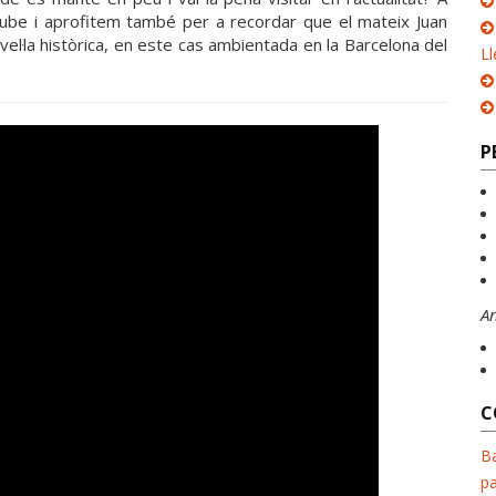
utube i aprofitem també per a recordar que el mateix Juan
el·la històrica, en este cas ambientada en la Barcelona del
Ll
P
A
C
Ba
pa