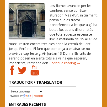
Les flames avancen per les
cambres sense conèixer
aturador. Més d’un, inicialment,
pensa que es tracta
d’andròmines a les que algú ha
botat foc abans d’hora, atés
que tota aquesta escena té
lloc la matinada del 15 al 16 de
març i resten encara tres dies per a la cremà de Sant
Josep. Però no. El fum que comença a enlairar-se no
prové de cap festeig. Air Jordan 13 Donna Els crits del
sereno posen en alerta tots els veïns que esperen,
impacients, l’arribada dels
Continue reading →
TRADUCTOR / TRANSLATOR
Powered by
Translate
ENTRADES RECENTS