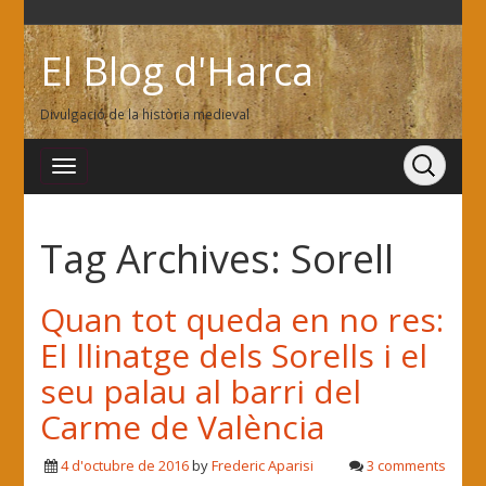
El Blog d'Harca
Divulgació de la història medieval
Tag Archives:
Sorell
Quan tot queda en no res:
El llinatge dels Sorells i el
seu palau al barri del
Carme de València
4 d'octubre de 2016
by
Frederic Aparisi
3 comments