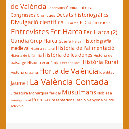
de València
Comunitat rural
Cocentaina
Debats historiogràfics
Congressos
Cròniques
Divulgació científica
El Cid
Elits rurals
El Carme
Entrevistes
Fer Harca
Fer Harca (2)
Gandia
Grup Harca
Historiografia
Guerra
Harca
Història de l'alimentació
medieval
Història cultural
Història de les dones
Història del
Història de la família
Història Rural
paisatge
Història econòmica
Història local
Horta de València
Història urbana
Identitat
La València Contada
Jaume I
Musulmans
Literatura
Monarquia feudal
Noblesa
Premsa
Presentacions
Ràdio
Senyoria
Sucre
Paisatge rural
Televisió