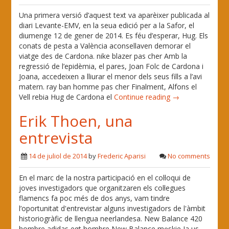
Una primera versió d’aquest text va aparèixer publicada al
diari Levante-EMV, en la seua edició per a la Safor, el
diumenge 12 de gener de 2014. Es féu d’esperar, Hug. Els
conats de pesta a València aconsellaven demorar el
viatge des de Cardona. nike blazer pas cher Amb la
regressió de l’epidèmia, el pares, Joan Folc de Cardona i
Joana, accedeixen a lliurar el menor dels seus fills a l’avi
matern. ray ban homme pas cher Finalment, Alfons el
Vell rebia Hug de Cardona el
Continue reading →
Erik Thoen, una
entrevista
14 de juliol de 2014
by
Frederic Aparisi
No comments
En el marc de la nostra participació en el col·loqui de
joves investigadors que organitzaren els col·legues
flamencs fa poc més de dos anys, vam tindre
l’oportunitat d'entrevistar alguns investigadors de l'àmbit
historiogràfic de llengua neerlandesa. New Balance 420
hombre adidas eqt hombre New Balance męskie Ja us