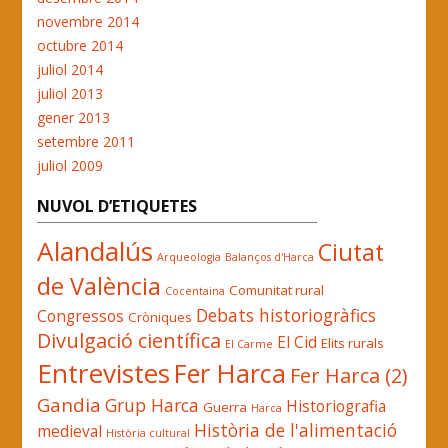
novembre 2014
octubre 2014
juliol 2014
juliol 2013
gener 2013
setembre 2011
juliol 2009
NUVOL D’ETIQUETES
Alandalús
Ciutat
Arqueologia
Balanços d'Harca
de València
Comunitat rural
Cocentaina
Debats historiogràfics
Congressos
Cròniques
Divulgació científica
El Cid
Elits rurals
El Carme
Entrevistes
Fer Harca
Fer Harca (2)
Gandia
Grup Harca
Historiografia
Guerra
Harca
Història de l'alimentació
medieval
Història cultural