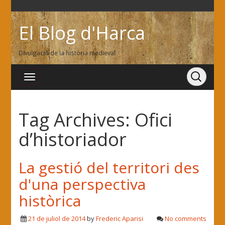
El Blog d'Harca
Divulgació de la història medieval
Tag Archives:
Ofici
d’historiador
La gestió del territori des
d'una perspectiva
històrica
21 de juliol de 2014
by
Frederic Aparisi
No comments