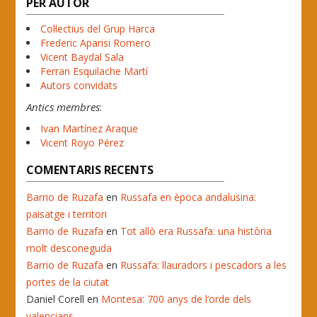
PER AUTOR
Col·lectius del Grup Harca
Frederic Aparisi Romero
Vicent Baydal Sala
Ferran Esquilache Martí
Autors convidats
Antics membres
:
Ivan Martínez Araque
Vicent Royo Pérez
COMENTARIS RECENTS
Barrio de Ruzafa
en
Russafa en època andalusina:
paisatge i territori
Barrio de Ruzafa
en
Tot allò era Russafa: una història
molt desconeguda
Barrio de Ruzafa
en
Russafa: llauradors i pescadors a les
portes de la ciutat
Daniel Corell
en
Montesa: 700 anys de l’orde dels
valencians