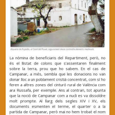
Alqueria de Pujades, al Camí del Pouet, segurament devia contindre elements medievals
La nòmina de beneficiaris del Repartiment, però, no
és el llistat de colons que s’assentaren finalment
sobre la terra, prou que ho sabem. En el cas de
Campanar, a més, sembla que les donacions no van
donar lloc a un poblament cristià concentrat, com sí ho
feren a altres zones del cinturó rural de València com
ara Russafa, per exemple. Ans al contrari, tot apunta
que la noció de Campanar com a nucli es va dissoldre
molt prompte. Al llarg dels segles XIV i XV, els
documents esmenten el terme, el quarter o a la
partida de Campanar, però mai no hem trobat el nom