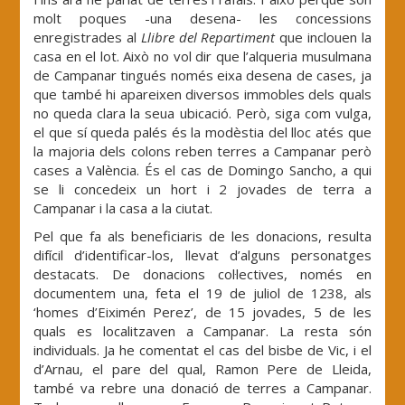
molt poques -una desena- les concessions
enregistrades al
Llibre del Repartiment
que inclouen la
casa en el lot. Això no vol dir que l’alqueria musulmana
de Campanar tingués només eixa desena de cases, ja
que també hi apareixen diversos immobles dels quals
no queda clara la seua ubicació. Però, siga com vulga,
el que sí queda palés és la modèstia del lloc atés que
la majoria dels colons reben terres a Campanar però
cases a València. És el cas de Domingo Sancho, a qui
se li concedeix un hort i 2 jovades de terra a
Campanar i la casa a la ciutat.
Pel que fa als beneficiaris de les donacions, resulta
difícil d’identificar-los, llevat d’alguns personatges
destacats. De donacions col·lectives, només en
documentem una, feta el 19 de juliol de 1238, als
‘homes d’Eiximén Perez’, de 15 jovades, 5 de les
quals es localitzaven a Campanar. La resta són
individuals. Ja he comentat el cas del bisbe de Vic, i el
d’Arnau, el pare del qual, Ramon Pere de Lleida,
també va rebre una donació de terres a Campanar.