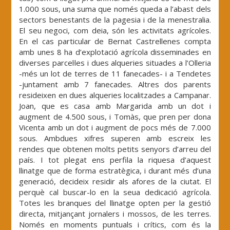
1.000 sous, una suma que només queda a l’abast dels
sectors benestants de la pagesia i de la menestralia.
El seu negoci, com deia, són les activitats agrícoles.
En el cas particular de Bernat Castrellenes compta
amb unes 8 ha d’explotació agrícola disseminades en
diverses parcel·les i dues alqueries situades a l’Olleria
-més un lot de terres de 11 fanecades- i a Tendetes
-juntament amb 7 fanecades. Altres dos parents
resideixen en dues alqueries localitzades a Campanar.
Joan, que es casa amb Margarida amb un dot i
augment de 4.500 sous, i Tomàs, que pren per dona
Vicenta amb un dot i augment de pocs més de 7.000
sous. Ambdues xifres superen amb escreix les
rendes que obtenen molts petits senyors d’arreu del
país. I tot plegat ens perfila la riquesa d’aquest
llinatge que de forma estratègica, i durant més d’una
generació, decideix residir als afores de la ciutat. El
perquè cal buscar-lo en la seua dedicació agrícola.
Totes les branques del llinatge opten per la gestió
directa, mitjançant jornalers i mossos, de les terres.
Només en moments puntuals i crítics, com és la