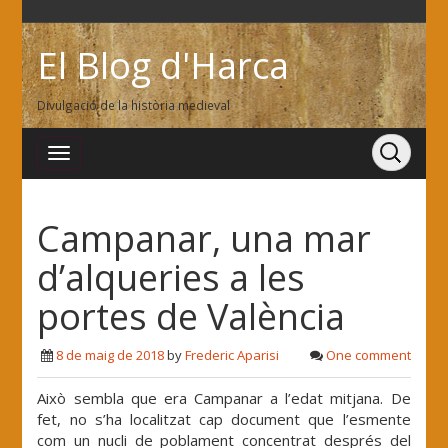
El Blog d'Harca
Divulgació de la història medieval
Campanar, una mar
d’alqueries a les
portes de València
8 de maig de 2018
by
Frederic Aparisi
One comment
Això sembla que era Campanar a l’edat mitjana. De
fet, no s’ha localitzat cap document que l’esmente
com un nucli de poblament concentrat després del