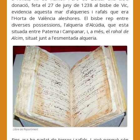
donació, feta el 27 de juny de 1238 al bisbe de Vic,
evidencia aquesta mar d’alqueries i rafals que era
l’Horta de València aleshores. El bisbe rep entre
diverses possessions, l’alqueria d’Alcúdia, que esta
situada entre Paterna i Campanar, i, a més, el
rahal de
Alcim
, situat junt a l’esmentada alqueria.
Llibre del Repartiment
Fins ara he parlat de terres i rafals. I això perquè són