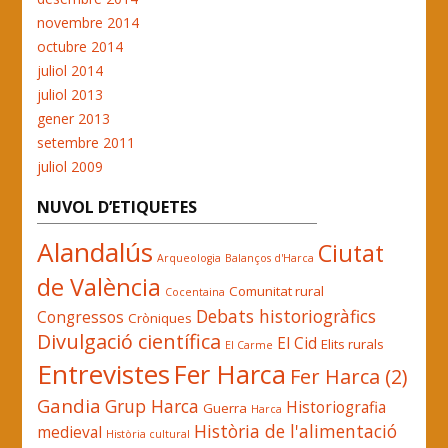
novembre 2014
octubre 2014
juliol 2014
juliol 2013
gener 2013
setembre 2011
juliol 2009
NUVOL D’ETIQUETES
Alandalús
Ciutat
Arqueologia
Balanços d'Harca
de València
Comunitat rural
Cocentaina
Debats historiogràfics
Congressos
Cròniques
Divulgació científica
El Cid
Elits rurals
El Carme
Entrevistes
Fer Harca
Fer Harca (2)
Gandia
Grup Harca
Historiografia
Guerra
Harca
Història de l'alimentació
medieval
Història cultural