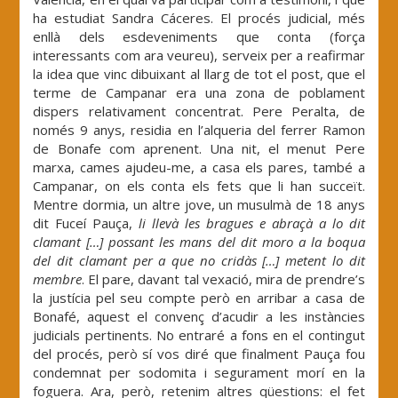
ha estudiat Sandra Cáceres. El procés judicial, més
enllà dels esdeveniments que conta (força
interessants com ara veureu), serveix per a reafirmar
la idea que vinc dibuixant al llarg de tot el post, que el
terme de Campanar era una zona de poblament
dispers relativament concentrat. Pere Peralta, de
només 9 anys, residia en l’alqueria del ferrer Ramon
de Bonafe com aprenent. Una nit, el menut Pere
marxa, cames ajudeu-me, a casa els pares, també a
Campanar, on els conta els fets que li han succeït.
Mentre dormia, un altre jove, un musulmà de 18 anys
dit Fuceí Pauça,
li llevà les bragues e abraçà a lo dit
clamant […] possant les mans del dit moro a la boqua
del dit clamant per a que no cridàs […] metent lo dit
membre
. El pare, davant tal vexació, mira de prendre’s
la justícia pel seu compte però en arribar a casa de
Bonafé, aquest el convenç d’acudir a les instàncies
judicials pertinents. No entraré a fons en el contingut
del procés, però sí vos diré que finalment Pauça fou
condemnat per sodomita i segurament morí en la
foguera. Ara, però, retenim altres qüestions: el fet