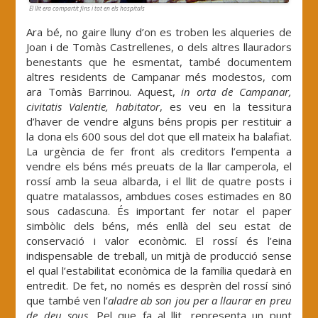
El llit era compartit fins i tot en els hospitals
Ara bé, no gaire lluny d’on es troben les alqueries de
Joan i de Tomàs Castrellenes, o dels altres llauradors
benestants que he esmentat, també documentem
altres residents de Campanar més modestos, com
ara Tomàs Barrinou. Aquest,
in orta de Campanar,
civitatis Valentie, habitator
, es veu en la tessitura
d’haver de vendre alguns béns propis per restituir a
la dona els 600 sous del dot que ell mateix ha balafiat.
La urgència de fer front als creditors l’empenta a
vendre els béns més preuats de la llar camperola, el
rossí amb la seua albarda, i el llit de quatre posts i
quatre matalassos, ambdues coses estimades en 80
sous cadascuna. És important fer notar el paper
simbòlic dels béns, més enllà del seu estat de
conservació i valor econòmic. El rossí és l’eina
indispensable de treball, un mitjà de producció sense
el qual l’estabilitat econòmica de la família quedarà en
entredit. De fet, no només es desprèn del rossí sinó
que també ven l’
aladre ab son jou per a llaurar en preu
de deu sous
. Pel que fa al llit, representa un punt