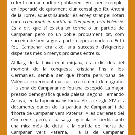
referit com un nucli de poblament. Així, per exemple,
en l’operació de quitament d’un censal que féu Antoni
de la Torre, aquest llaurador és enregistrat pel notari
com a
comorante in partita de Campanar, orta Valencie
.
És a dir, que sí existia un terme o un partida de
Campanar però no un poble pròpiament dit, com
succeirà de ben segur a partir d’època moderna. Fet i
fet, Campanar era això, una successió d’alqueries
disperses més o menys pròximes entre sí.
Al llarg de la baixa edat mitjana, és a dir, des del
moment de la conquesta cristiana fins a les
Germanies, sembla ser que l’horta periurbana de
València experimentà un fort creixement demogràfic.
I la zona de Campanar no fou una excepció. La major
pressió demogràfica queda palesa, segons Fernando
Arroyo, en la toponímia històrica. Així, al segle XIV els
documents parlen de ‘la partida de Campanar’ i de
‘l’horta de Campanar vers Paterna’. A les darreries del
Cinc-cents, però, el paisatge agrícola es perfila amb
una mica més de detall: a la partida de l’horta de
Campanar vers Paterna, i a la de Campanar