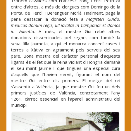
Trobem cavallers com Francesc Ponç, i cert Petruxa
entre d’altres, a més de clergues com Domingo de la
Porta, de Terol, i Berenguer Morlà. Finalment, paga la
pena destacar la donació feta a
magisteri Guido,
medicus domini regis, IIII iovatas in Campanar et domos
in Valentia
. A més, el mestre Gui rebé altres
donacions disseminades pel regne, com també la
seua filla Jaumeta, a qui el monarca concedí cases i
terres a Xàtiva en agraïment pels serveis del seu
pare. Bona mostra del caràcter personal d’aquests
lligams és el fet que la reina Violant d’Hongria demanà
el seu marit Jaume I que tingués una especial cura
d’aquells que l’havien servit, figurant el nom del
mestre Gui entre els primers. El metge del rei
s’assentà a València, ja que mestre Gui fou un dels
primers justícies de València, concretament l’any
1261, càrrec essencial en l’aparell administratiu del
municipi.