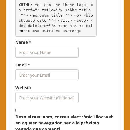
XHTML:
 You can use these tags: 
<
a href="" title=""> <abbr title
=""> <acronym title=""> <b> <blo
ckquote cite=""> <cite> <code> <
del datetime=""> <em> <i> <q cit
e=""> <s> <strike> <strong> 
Name
*
Email
*
Website
Desa el meu nom, correu electrònic i lloc web
en aquest navegador per a la pròxima
vegada que comenti.