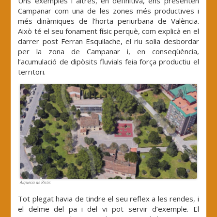
Uns exemples i altres, en definitiva, ens presenten
Campanar com una de les zones més productives i
més dinàmiques de l’horta periurbana de València.
Això té el seu fonament físic perquè, com explicà en el
darrer post Ferran Esquilache, el riu solia desbordar
per la zona de Campanar i, en conseqüència,
l’acumulació de dipòsits fluvials feia força productiu el
territori.
Alqueria de Ricós
Tot plegat havia de tindre el seu reflex a les rendes, i
el delme del pa i del vi pot servir d’exemple. El