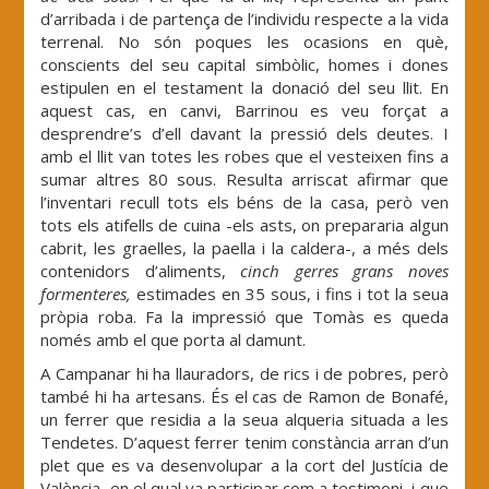
d’arribada i de partença de l’individu respecte a la vida
terrenal. No són poques les ocasions en què,
conscients del seu capital simbòlic, homes i dones
estipulen en el testament la donació del seu llit. En
aquest cas, en canvi, Barrinou es veu forçat a
desprendre’s d’ell davant la pressió dels deutes. I
amb el llit van totes les robes que el vesteixen fins a
sumar altres 80 sous. Resulta arriscat afirmar que
l’inventari recull tots els béns de la casa, però ven
tots els atifells de cuina -els asts, on prepararia algun
cabrit, les graelles, la paella i la caldera-, a més dels
contenidors d’aliments,
cinch gerres grans noves
formenteres,
estimades en 35 sous, i fins i tot la seua
pròpia roba. Fa la impressió que Tomàs es queda
només amb el que porta al damunt.
A Campanar hi ha llauradors, de rics i de pobres, però
també hi ha artesans. És el cas de Ramon de Bonafé,
un ferrer que residia a la seua alqueria situada a les
Tendetes. D’aquest ferrer tenim constància arran d’un
plet que es va desenvolupar a la cort del Justícia de
València, en el qual va participar com a testimoni, i que