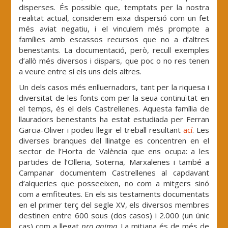
disperses. És possible que, temptats per la nostra
realitat actual, considerem eixa dispersió com un fet
més aviat negatiu, i el vinculem més prompte a
famílies amb escassos recursos que no a d’altres
benestants. La documentació, però, recull exemples
d’allò més diversos i dispars, que poc o no res tenen
a veure entre sí els uns dels altres.
Un dels casos més enlluernadors, tant per la riquesa i
diversitat de les fonts com per la seua continuïtat en
el temps, és el dels Castrellenes. Aquesta família de
llauradors benestants ha estat estudiada per Ferran
Garcia-Oliver i podeu llegir el treball resultant
ací
. Les
diverses branques del llinatge es concentren en el
sector de l’Horta de València que ens ocupa: a les
partides de l’Olleria, Soterna, Marxalenes i també a
Campanar documentem Castrellenes al capdavant
d’alqueries que posseeixen, no com a mitgers sinó
com a emfiteutes. En els sis testaments documentats
en el primer terç del segle XV, els diversos membres
destinen entre 600 sous (dos casos) i 2.000 (un únic
cas) com a llegat
pro anima
. La mitjana és de més de