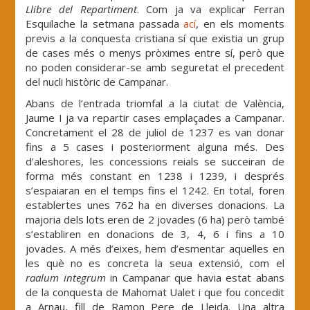
Llibre del Repartiment
. Com ja va explicar Ferran
Esquilache la setmana passada
ací
, en els moments
previs a la conquesta cristiana sí que existia un grup
de cases més o menys pròximes entre sí, però que
no poden considerar-se amb seguretat el precedent
del nucli històric de Campanar.
Abans de l’entrada triomfal a la ciutat de València,
Jaume I ja va repartir cases emplaçades a Campanar.
Concretament el 28 de juliol de 1237 es van donar
fins a 5 cases i posteriorment alguna més. Des
d’aleshores, les concessions reials se succeiran de
forma més constant en 1238 i 1239, i després
s’espaiaran en el temps fins el 1242. En total, foren
establertes unes 762 ha en diverses donacions. La
majoria dels lots eren de 2 jovades (6 ha) però també
s’establiren en donacions de 3, 4, 6 i fins a 10
jovades. A més d’eixes, hem d’esmentar aquelles en
les què no es concreta la seua extensió, com el
raalum integrum
in Campanar que havia estat abans
de la conquesta de Mahomat Ualet i que fou concedit
a Arnau, fill de Ramon Pere de Lleida. Una altra