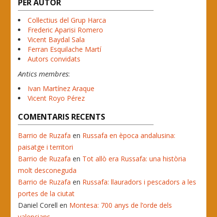
PER AUTOR
Col·lectius del Grup Harca
Frederic Aparisi Romero
Vicent Baydal Sala
Ferran Esquilache Martí
Autors convidats
Antics membres
:
Ivan Martínez Araque
Vicent Royo Pérez
COMENTARIS RECENTS
Barrio de Ruzafa
en
Russafa en època andalusina:
paisatge i territori
Barrio de Ruzafa
en
Tot allò era Russafa: una història
molt desconeguda
Barrio de Ruzafa
en
Russafa: llauradors i pescadors a les
portes de la ciutat
Daniel Corell
en
Montesa: 700 anys de l’orde dels
valencians