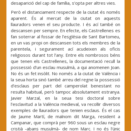
desaparició del cap de família, s’opta per altres vies.
Però el distanciament respecte de la ciutat és només
aparent. És al mercat de la ciutat on aquests
llauradors venen el seu producte. I és ací també on
descansen per sempre. En efecte, els Castrellenes es
fan soterrar al fossar de l’església de Sant Bartomeu,
en un vas propi on descansen tots els membres de la
parentela, i segurament ací acudeixen als oficis
religiosos durant tot l’any. Entre els nombrosos béns
que tenen els Castrellenes, la documentació recull la
possessió d’un esclau musulmà, a qui anomenen Joan.
No és un fet insòlit. No només a la ciutat de València i
la seua horta sinó també arreu del regne la possessió
d’esclaus per part del camperolat benestant no
resulta habitual, però tampoc absolutament estranya.
Javier Marzal, en la seua tesi doctoral sobre
l’esclavitud a la València medieval, va recollir diversos
exemples de llauradors que tenien esclaus. És el cas
de Jaume Martí, de malnom dit Marga, resident a
Campanar, que comprà per 960 sous un esclau negre
cristià -abans musulmà- de nom Marc. I no és l’únic