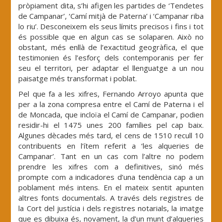
pròpiament dita, s’hi afigen les partides de ‘Tendetes
de Campanar’, ‘Camí mitjà de Paterna’ i ‘Campanar riba
lo riu’. Desconeixem els seus límits precisos i fins i tot
és possible que en algun cas se solaparen. Això no
obstant, més enllà de l’exactitud geogràfica, el que
testimonien és l’esforç dels contemporanis per fer
seu el territori, per adaptar el llenguatge a un nou
paisatge més transformat i poblat.
Pel que fa a les xifres, Fernando Arroyo apunta que
per a la zona compresa entre el Camí de Paterna i el
de Moncada, que incloïa el Camí de Campanar, podien
residir-hi el 1475 unes 200 famílies pel cap baix.
Algunes dècades més tard, el cens de 1510 recull 10
contribuents en l’ítem referit a ‘les alqueries de
Campanar’. Tant en un cas com l’altre no podem
prendre les xifres com a definitives, sinó més
prompte com a indicadores d’una tendència cap a un
poblament més intens. En el mateix sentit apunten
altres fonts documentals. A través dels registres de
la Cort del justícia i dels registres notarials, la imatge
que es dibuixa és, novament, la d’un munt d’alqueries