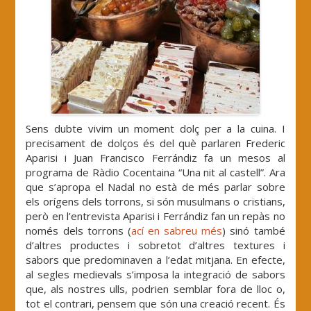
Sens dubte vivim un moment dolç per a la cuina. I
precisament de dolços és del què parlaren Frederic
Aparisi i Juan Francisco Ferrándiz fa un mesos al
programa de Ràdio Cocentaina “Una nit al castell”. Ara
que s’apropa el Nadal no està de més parlar sobre
els orígens dels torrons, si són musulmans o cristians,
però en l’entrevista Aparisi i Ferrándiz fan un repàs no
només dels torrons (
ací en sabreu més
) sinó també
d’altres productes i sobretot d’altres textures i
sabors que predominaven a l’edat mitjana. En efecte,
al segles medievals s’imposa la integració de sabors
que, als nostres ulls, podrien semblar fora de lloc o,
tot el contrari, pensem que són una creació recent. És