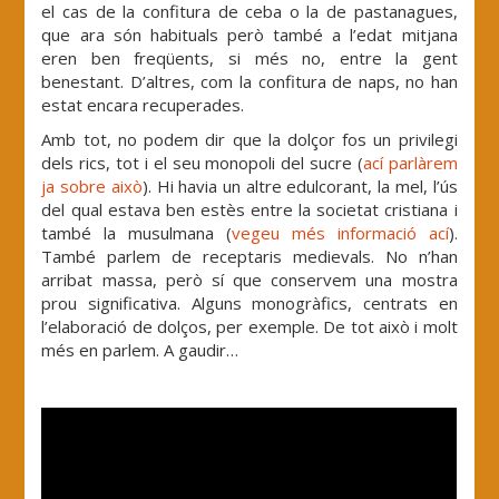
el cas de la confitura de ceba o la de pastanagues,
que ara són habituals però també a l’edat mitjana
eren ben freqüents, si més no, entre la gent
benestant. D’altres, com la confitura de naps, no han
estat encara recuperades.
Amb tot, no podem dir que la dolçor fos un privilegi
dels rics, tot i el seu monopoli del sucre (
ací parlàrem
ja sobre això
). Hi havia un altre edulcorant, la mel, l’ús
del qual estava ben estès entre la societat cristiana i
també la musulmana (
vegeu més informació ací
).
També parlem de receptaris medievals. No n’han
arribat massa, però sí que conservem una mostra
prou significativa. Alguns monogràfics, centrats en
l’elaboració de dolços, per exemple. De tot això i molt
més en parlem. A gaudir…