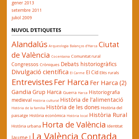
gener 2013
setembre 2011
juliol 2009
NUVOL D’ETIQUETES
Alandalús
Ciutat
Arqueologia
Balanços d'Harca
de València
Comunitat rural
Cocentaina
Debats historiogràfics
Congressos
Cròniques
Divulgació científica
El Cid
Elits rurals
El Carme
Entrevistes
Fer Harca
Fer Harca (2)
Gandia
Grup Harca
Historiografia
Guerra
Harca
Història de l'alimentació
medieval
Història cultural
Història de les dones
Història del
Història de la família
Història Rural
paisatge
Història econòmica
Història local
Horta de València
Història urbana
Identitat
La València Contada
Jaume I