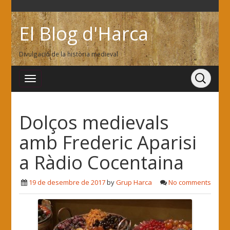
El Blog d'Harca
Divulgació de la història medieval
Dolços medievals
amb Frederic Aparisi
a Ràdio Cocentaina
19 de desembre de 2017
by
Grup Harca
No comments