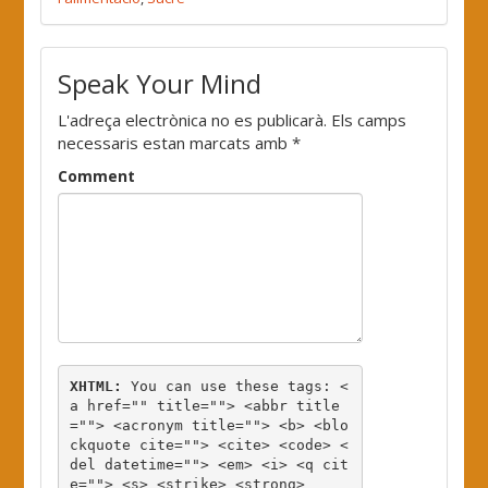
Speak Your Mind
L'adreça electrònica no es publicarà.
Els camps
necessaris estan marcats amb
*
Comment
XHTML:
 You can use these tags: 
<
a href="" title=""> <abbr title
=""> <acronym title=""> <b> <blo
ckquote cite=""> <cite> <code> <
del datetime=""> <em> <i> <q cit
e=""> <s> <strike> <strong> 