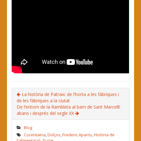
La història de Patraix: de l’horta a les fàbriques i
de les fàbriques a la ciutat
De l’entorn de la Rambleta al barri de Sant Marcel·lí:
abans i després del segle XX
Blog
Cocentaina
,
Dolços
,
Frederic Aparisi
,
Història de
l'alimentació
,
Sucre