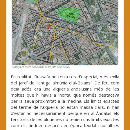
Russafa en època andalusina sobre foto aèria actual
En realitat, Russafa no tenia res d’especial, més enllà
del jardí de l’antiga almúnia d’al-Balansí. De fet, com
deia adés era una alqueria andalusina més de les
moltes que hi havia a l’horta, que només destacava
per la seua proximitat a la medina. Els límits exactes
del terme de l’alqueria no estan massa clars, ni han
d’estar-ho necessàriament perquè en al-Àndalus els
territoris de les alqueries no tenien uns límits exactes
com els tindrien després en època feudal i nosaltres