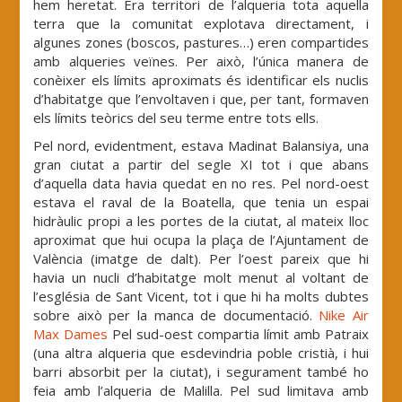
hem heretat. Era territori de l’alqueria tota aquella
terra que la comunitat explotava directament, i
algunes zones (boscos, pastures…) eren compartides
amb alqueries veïnes. Per això, l’única manera de
conèixer els límits aproximats és identificar els nuclis
d’habitatge que l’envoltaven i que, per tant, formaven
els límits teòrics del seu terme entre tots ells.
Pel nord, evidentment, estava Madinat Balansiya, una
gran ciutat a partir del segle XI tot i que abans
d’aquella data havia quedat en no res. Pel nord-oest
estava el raval de la Boatella, que tenia un espai
hidràulic propi a les portes de la ciutat, al mateix lloc
aproximat que hui ocupa la plaça de l’Ajuntament de
València (imatge de dalt). Per l’oest pareix que hi
havia un nucli d’habitatge molt menut al voltant de
l’església de Sant Vicent, tot i que hi ha molts dubtes
sobre això per la manca de documentació.
Nike Air
Max Dames
Pel sud-oest compartia límit amb Patraix
(una altra alqueria que esdevindria poble cristià, i hui
barri absorbit per la ciutat), i segurament també ho
feia amb l’alqueria de Malilla. Pel sud limitava amb