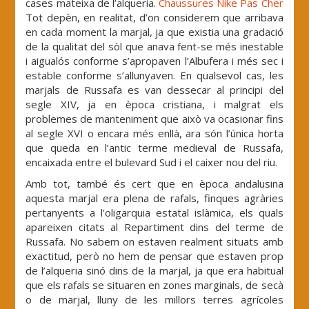
cases mateixa de l’alqueria.
Chaussures Nike Pas Cher
Tot depèn, en realitat, d’on considerem que arribava
en cada moment la marjal, ja que existia una gradació
de la qualitat del sòl que anava fent-se més inestable
i aigualós conforme s’apropaven l’Albufera i més sec i
estable conforme s’allunyaven. En qualsevol cas, les
marjals de Russafa es van dessecar al principi del
segle XIV, ja en època cristiana, i malgrat els
problemes de manteniment que això va ocasionar fins
al segle XVI o encara més enllà, ara són l’única horta
que queda en l’antic terme medieval de Russafa,
encaixada entre el bulevard Sud i el caixer nou del riu.
Amb tot, també és cert que en època andalusina
aquesta marjal era plena de rafals, finques agràries
pertanyents a l’oligarquia estatal islàmica, els quals
apareixen citats al Repartiment dins del terme de
Russafa. No sabem on estaven realment situats amb
exactitud, però no hem de pensar que estaven prop
de l’alqueria sinó dins de la marjal, ja que era habitual
que els rafals se situaren en zones marginals, de secà
o de marjal, lluny de les millors terres agrícoles