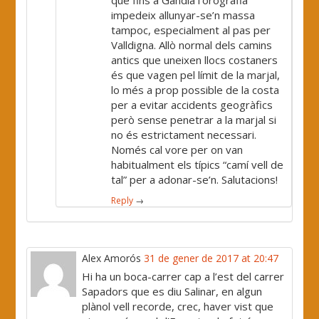
que fins a Gandia l’orografia
impedeix allunyar-se’n massa
tampoc, especialment al pas per
Valldigna. Allò normal dels camins
antics que uneixen llocs costaners
és que vagen pel límit de la marjal,
lo més a prop possible de la costa
per a evitar accidents geogràfics
però sense penetrar a la marjal si
no és estrictament necessari.
Només cal vore per on van
habitualment els típics “camí vell de
tal” per a adonar-se’n. Salutacions!
Reply
→
Alex Amorós
31 de gener de 2017 at 20:47
Hi ha un boca-carrer cap a l’est del carrer
Sapadors que es diu Salinar, en algun
plànol vell recorde, crec, haver vist que