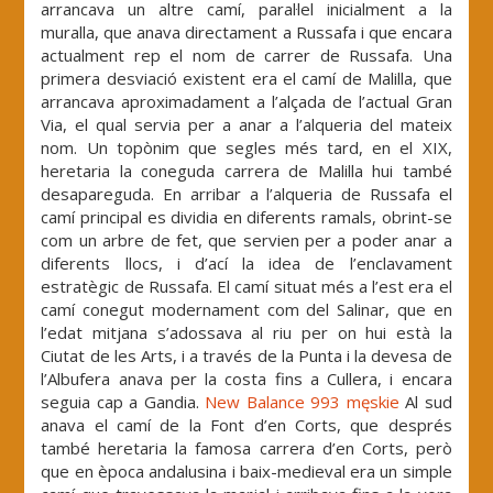
arrancava un altre camí, paral·lel inicialment a la
muralla, que anava directament a Russafa i que encara
actualment rep el nom de carrer de Russafa. Una
primera desviació existent era el camí de Malilla, que
arrancava aproximadament a l’alçada de l’actual Gran
Via, el qual servia per a anar a l’alqueria del mateix
nom. Un topònim que segles més tard, en el XIX,
heretaria la coneguda carrera de Malilla hui també
desapareguda. En arribar a l’alqueria de Russafa el
camí principal es dividia en diferents ramals, obrint-se
com un arbre de fet, que servien per a poder anar a
diferents llocs, i d’ací la idea de l’enclavament
estratègic de Russafa. El camí situat més a l’est era el
camí conegut modernament com del Salinar, que en
l’edat mitjana s’adossava al riu per on hui està la
Ciutat de les Arts, i a través de la Punta i la devesa de
l’Albufera anava per la costa fins a Cullera, i encara
seguia cap a Gandia.
New Balance 993 męskie
Al sud
anava el camí de la Font d’en Corts, que després
també heretaria la famosa carrera d’en Corts, però
que en època andalusina i baix-medieval era un simple