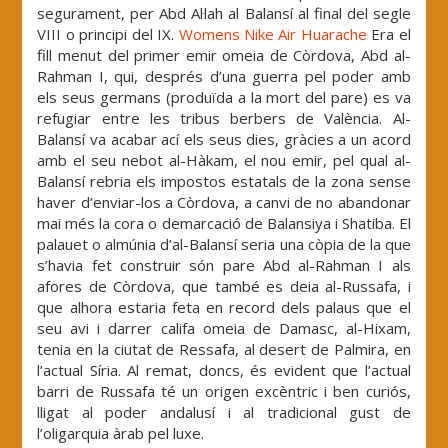
segurament, per Abd Al·lah al Balansí al final del segle
VIII o principi del IX.
Womens Nike Air Huarache
Era el
fill menut del primer emir omeia de Còrdova, Abd al-
Rahman I, qui, després d’una guerra pel poder amb
els seus germans (produïda a la mort del pare) es va
refugiar entre les tribus berbers de València. Al-
Balansí va acabar ací els seus dies, gràcies a un acord
amb el seu nebot al-Hàkam, el nou emir, pel qual al-
Balansí rebria els impostos estatals de la zona sense
haver d’enviar-los a Còrdova, a canvi de no abandonar
mai més la cora o demarcació de Balansiya i Shatiba. El
palauet o almúnia d’al-Balansí seria una còpia de la que
s’havia fet construir són pare Abd al-Rahman I als
afores de Còrdova, que també es deia al-Russafa, i
que alhora estaria feta en record dels palaus que el
seu avi i darrer califa omeia de Damasc, al-Hixam,
tenia en la ciutat de Ressafa, al desert de Palmira, en
l’actual Síria. Al remat, doncs, és evident que l’actual
barri de Russafa té un origen excèntric i ben curiós,
lligat al poder andalusí i al tradicional gust de
l’oligarquia àrab pel luxe.