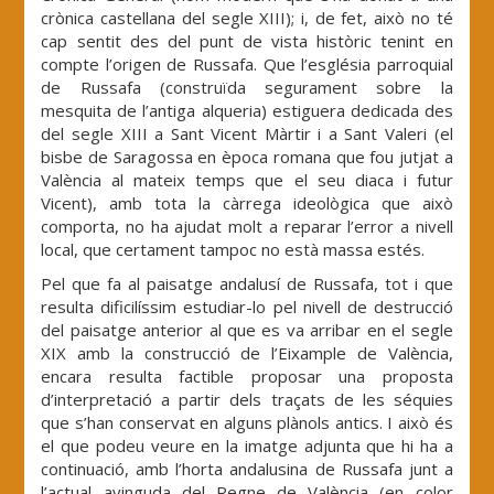
crònica castellana del segle XIII); i, de fet, això no té
cap sentit des del punt de vista històric tenint en
compte l’origen de Russafa. Que l’església parroquial
de Russafa (construïda segurament sobre la
mesquita de l’antiga alqueria) estiguera dedicada des
del segle XIII a Sant Vicent Màrtir i a Sant Valeri (el
bisbe de Saragossa en època romana que fou jutjat a
València al mateix temps que el seu diaca i futur
Vicent), amb tota la càrrega ideològica que això
comporta, no ha ajudat molt a reparar l’error a nivell
local, que certament tampoc no està massa estés.
Pel que fa al paisatge andalusí de Russafa, tot i que
resulta dificilíssim estudiar-lo pel nivell de destrucció
del paisatge anterior al que es va arribar en el segle
XIX amb la construcció de l’Eixample de València,
encara resulta factible proposar una proposta
d’interpretació a partir dels traçats de les séquies
que s’han conservat en alguns plànols antics. I això és
el que podeu veure en la imatge adjunta que hi ha a
continuació, amb l’horta andalusina de Russafa junt a
l’actual avinguda del Regne de València (en color