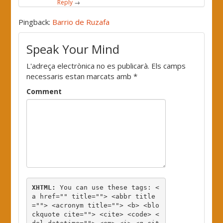
Reply
→
Pingback:
Barrio de Ruzafa
Speak Your Mind
L'adreça electrònica no es publicarà.
Els camps
necessaris estan marcats amb
*
Comment
XHTML:
 You can use these tags: 
<
a href="" title=""> <abbr title
=""> <acronym title=""> <b> <blo
ckquote cite=""> <cite> <code> <