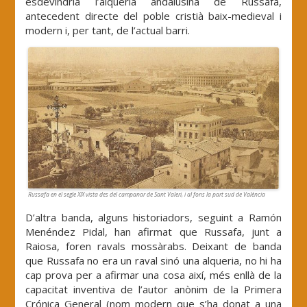
esdevindria l’alqueria andalusina de Russafa,
antecedent directe del poble cristià baix-medieval i
modern i, per tant, de l’actual barri.
Russafa en el segle XIX vista des del campanar de Sant Valeri, i al fons la part sud de València
D’altra banda, alguns historiadors, seguint a Ramón
Menéndez Pidal, han afirmat que Russafa, junt a
Raiosa, foren ravals mossàrabs. Deixant de banda
que Russafa no era un raval sinó una alqueria, no hi ha
cap prova per a afirmar una cosa així, més enllà de la
capacitat inventiva de l’autor anònim de la Primera
Crónica General (nom modern que s’ha donat a una