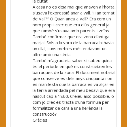
la ciutat.
A casa no es deia mai que anaven a l’horta,
s’usava l’expressió anar a vall. “Han tornat
de Vall?” O Quan aneu a Vall? Era com un
nom propi i crec que era d’ús general ja
que també s’usava amb parents i veïns.
També confirmar que era zona d’antiga
marjal. Sols a la vora de la barraca hi havia
un ullal, i uns metres més endavant un
altre amb una sènia.
També m’agradaria saber si sabeu quina
és el periode en què es construeixen les
barraques de la zona. El document notarial
que conserve es dels anys cinquanta i on
es manifesta que la barraca es va alçar en
la terra arrendada pel meu besavi que era
nascut cap a 1860. Creieu això possible, o
com jo crec és tracta d’una fórmula per
formalitzar de cara a una herència la
construcció?
Gràcies