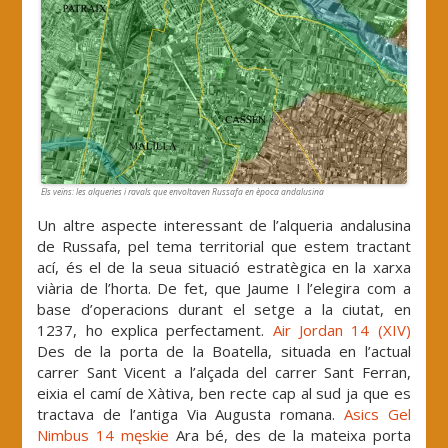
Els veïns: les alqueries i ravals que envoltaven Russafa en època andalusina
Un altre aspecte interessant de l’alqueria andalusina
de Russafa, pel tema territorial que estem tractant
ací, és el de la seua situació estratègica en la xarxa
viària de l’horta. De fet, que Jaume I l’elegira com a
base d’operacions durant el setge a la ciutat, en
1237, ho explica perfectament.
Air Jordan 14 (XIV)
Des de la porta de la Boatella, situada en l’actual
carrer Sant Vicent a l’alçada del carrer Sant Ferran,
eixia el camí de Xàtiva, ben recte cap al sud ja que es
tractava de l’antiga Via Augusta romana.
Asics Gel
Nimbus 14 męskie
Ara bé, des de la mateixa porta