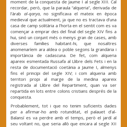
moment de la conquesta de Jaume I al segle XIII. Cal
recordar, però, que la paraula “alqueria”, derivada de
l’àrab
al-qarya
, no significava el mateix en època
medieval que actualment, ja que no es tractava d’una
casa de camp solitària a l’horta en el sentit com es va
començar a emprar des del final del segle XIV fins a
hui, sinó un conjunt més o menys gran de cases, amb
diverses famílies habitant-hi, que nosaltres
anomenaríem ara aldea o poble segons la grandària i
importància de cadascuna. De fet, com alqueria
apareix esmentada Russafa al Llibre dels Fets i en la
resta de documentació coetània a Jaume I, almenys
fins el principi del segle XIV; i com alqueria amb
territori propi al marge de la medina apareix
registrada al Llibre del Repartiment, quan va ser
repartida en lots entre colons cristians després de la
conquesta.
Probablement, tot i que no tenim suficients dades
per a afirmar-ho amb rotunditat, el palauet d’al-
Balansí es va perdre amb el temps, però el jardí al
seu voltant no, que seria allò que encara al segle XII