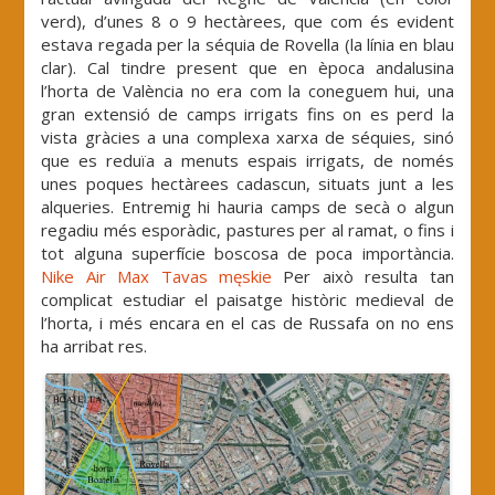
verd), d’unes 8 o 9 hectàrees, que com és evident
estava regada per la séquia de Rovella (la línia en blau
clar). Cal tindre present que en època andalusina
l’horta de València no era com la coneguem hui, una
gran extensió de camps irrigats fins on es perd la
vista gràcies a una complexa xarxa de séquies, sinó
que es reduïa a menuts espais irrigats, de només
unes poques hectàrees cadascun, situats junt a les
alqueries. Entremig hi hauria camps de secà o algun
regadiu més esporàdic, pastures per al ramat, o fins i
tot alguna superfície boscosa de poca importància.
Nike Air Max Tavas męskie
Per això resulta tan
complicat estudiar el paisatge històric medieval de
l’horta, i més encara en el cas de Russafa on no ens
ha arribat res.