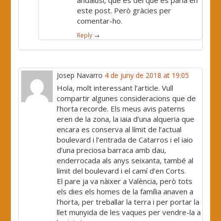
andalusí, que és del que es parla en
este post. Però gràcies per
comentar-ho.
Reply
→
Josep Navarro
4 de juny de 2018 at 19:05
Hola, molt interessant l’article. Vull
compartir algunes consideracions que de
l’horta recorde. Els meus avis paterns
eren de la zona, la iaia d’una alqueria que
encara es conserva al límit de l’actual
boulevard i l’entrada de Catarros i el iaio
d’una preciosa barraca amb dau,
enderrocada als anys seixanta, també al
límit del boulevard i el camí d’en Corts.
El pare ja va nàixer a València, però tots
els dies els homes de la família anaven a
l’horta, per treballar la terra i per portar la
llet munyida de les vaques per vendre-la a