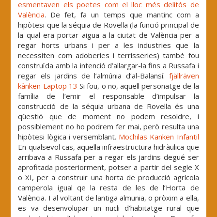
esmentaven els poetes com el lloc més delitós de
València
. De fet, fa un temps que mantinc com a
hipòtesi que la séquia de Rovella (la funció principal de
la qual era portar aigua a la ciutat de València per a
regar horts urbans i per a les industries que la
necessiten com adoberies i terrisseries) també fou
construïda amb la intenció d’allargar-la fins a Russafa i
regar els jardins de l’almúnia d’al-Balansí.
fjällräven
kånken Laptop 13
Si fou, o no, aquell personatge de la
família de l’emir el responsable d’impulsar la
construcció de la séquia urbana de Rovella és una
qüestió que de moment no podem resoldre, i
possiblement no ho podrem fer mai, però resulta una
hipòtesi lògica i versemblant.
Mochilas Kanken Infantil
En qualsevol cas, aquella infraestructura hidràulica que
arribava a Russafa per a regar els jardins degué ser
aprofitada posteriorment, potser a partir del segle X
o XI, per a construir una horta de producció agrícola
camperola igual qe la resta de les de l’Horta de
València. I al voltant de lantiga almunia, o pròxim a ella,
es va desenvolupar un nucli d’habitatge rural que