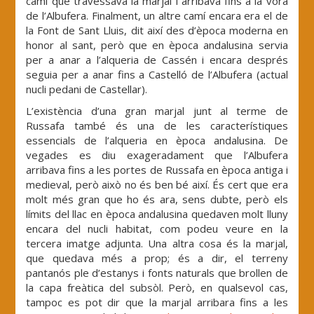
camí que travessava la marjal i arribava fins a la vora
de l’Albufera. Finalment, un altre camí encara era el de
la Font de Sant Lluis, dit així des d’època moderna en
honor al sant, però que en època andalusina servia
per a anar a l’alqueria de Cassén i encara després
seguia per a anar fins a Castelló de l’Albufera (actual
nucli pedani de Castellar).
L’existència d’una gran marjal junt al terme de
Russafa també és una de les característiques
essencials de l’alqueria en època andalusina. De
vegades es diu exageradament que l’Albufera
arribava fins a les portes de Russafa en època antiga i
medieval, però això no és ben bé així. És cert que era
molt més gran que ho és ara, sens dubte, però els
límits del llac en època andalusina quedaven molt lluny
encara del nucli habitat, com podeu veure en la
tercera imatge adjunta. Una altra cosa és la marjal,
que quedava més a prop; és a dir, el terreny
pantanós ple d’estanys i fonts naturals que brollen de
la capa freàtica del subsòl. Però, en qualsevol cas,
tampoc es pot dir que la marjal arribara fins a les