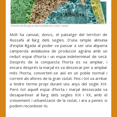
El territori de Russafa en època andalusina: cultius i marjal
Molt ha canviat, doncs, el paisatge del territori de
Russafa al llarg dels segles. D’una simple almunia
d’esplai lligada al poder va passar a ser una alqueria
camperola andalusina de producció agrària amb un
reduït espai d’horta i un espai indeterminat de secà.
Després de la conquesta l’horta es va ampliar, i
encara després la marjal es va dessecar per a ampliar
més l’horta, convertint-se així en un poble normal i
corrent als afores de la gran ciutat. Fins i tot va arribar
a tindre terme propi durant uns anys del segle XIX.
Però tot aquell espai d’horta i marjal dessecada va
desaparèixer al llarg dels segles XIX i XX, amb el
creixement i urbanització de la ciutat, i ara a penes si
podem reconèixer-lo.