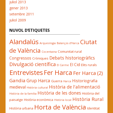
juliol 2013
gener 2013
setembre 2011
juliol 2009
NUVOL D’ETIQUETES
Alandalús
Ciutat
Arqueologia
Balanços d'Harca
de València
Comunitat rural
Cocentaina
Debats historiogràfics
Congressos
Cròniques
Divulgació científica
El Cid
Elits rurals
El Carme
Entrevistes
Fer Harca
Fer Harca (2)
Gandia
Grup Harca
Historiografia
Guerra
Harca
Història de l'alimentació
medieval
Història cultural
Història de les dones
Història del
Història de la família
Història Rural
paisatge
Història econòmica
Història local
Horta de València
Història urbana
Identitat