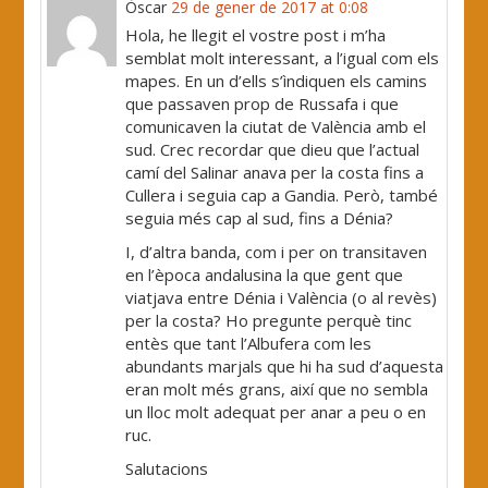
Òscar
29 de gener de 2017 at 0:08
Hola, he llegit el vostre post i m’ha
semblat molt interessant, a l’igual com els
mapes. En un d’ells s’ìndiquen els camins
que passaven prop de Russafa i que
comunicaven la ciutat de València amb el
sud. Crec recordar que dieu que l’actual
camí del Salinar anava per la costa fins a
Cullera i seguia cap a Gandia. Però, també
seguia més cap al sud, fins a Dénia?
I, d’altra banda, com i per on transitaven
en l’època andalusina la que gent que
viatjava entre Dénia i València (o al revès)
per la costa? Ho pregunte perquè tinc
entès que tant l’Albufera com les
abundants marjals que hi ha sud d’aquesta
eran molt més grans, així que no sembla
un lloc molt adequat per anar a peu o en
ruc.
Salutacions