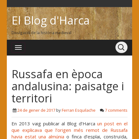
El Blog d'Harca
Divulgació de la història medieval
Russafa en època
andalusina: paisatge i
territori
24 de gener de 2017
by
Ferran Esquilache
7 comments
En 2013 vaig publicar al Blog d’Harca
un post en el
que explicava que l’origen més remot de Russafa
havia estat una almúnia
o finca d’esplai, construïda,