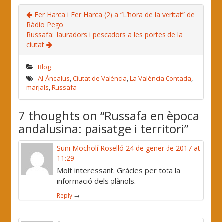
Fer Harca i Fer Harca (2) a “L’hora de la veritat” de
Ràdio Pego
Russafa: llauradors i pescadors a les portes de la
ciutat
Blog
Al-Àndalus
,
Ciutat de València
,
La València Contada
,
marjals
,
Russafa
7 thoughts on “
Russafa en època
andalusina: paisatge i territori
”
Suni Mocholí Roselló
24 de gener de 2017 at
11:29
Molt interessant. Gràcies per tota la
informació dels plànols.
Reply
→