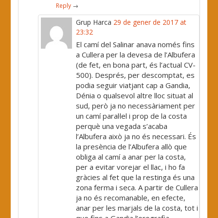
Reply
→
Grup Harca
29 de gener de 2017 at
23:32
El camí del Salinar anava només fins
a Cullera per la devesa de l’Albufera
(de fet, en bona part, és l’actual CV-
500). Després, per descomptat, es
podia seguir viatjant cap a Gandia,
Dénia o qualsevol altre lloc situat al
sud, però ja no necessàriament per
un camí paral·lel i prop de la costa
perquè una vegada s’acaba
l’Albufera això ja no és necessari. És
la presència de l’Albufera allò que
obliga al camí a anar per la costa,
per a evitar vorejar el llac, i ho fa
gràcies al fet que la restinga és una
zona ferma i seca. A partir de Cullera
ja no és recomanable, en efecte,
anar per les marjals de la costa, tot i