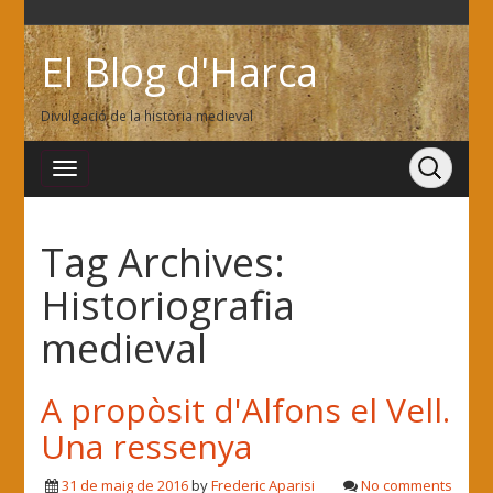
El Blog d'Harca
Divulgació de la història medieval
Tag Archives:
Historiografia
medieval
A propòsit d'Alfons el Vell.
Una ressenya
31 de maig de 2016
by
Frederic Aparisi
No comments