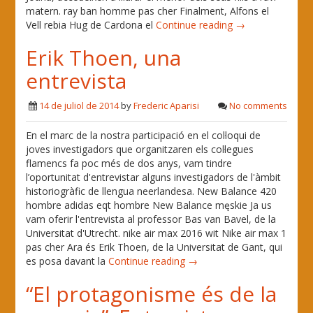
matern. ray ban homme pas cher Finalment, Alfons el
Vell rebia Hug de Cardona el
Continue reading →
Erik Thoen, una
entrevista
14 de juliol de 2014
by
Frederic Aparisi
No comments
En el marc de la nostra participació en el col·loqui de
joves investigadors que organitzaren els col·legues
flamencs fa poc més de dos anys, vam tindre
l’oportunitat d'entrevistar alguns investigadors de l'àmbit
historiogràfic de llengua neerlandesa. New Balance 420
hombre adidas eqt hombre New Balance męskie Ja us
vam oferir l'entrevista al professor Bas van Bavel, de la
Universitat d'Utrecht. nike air max 2016 wit Nike air max 1
pas cher Ara és Erik Thoen, de la Universitat de Gant, qui
es posa davant la
Continue reading →
“El protagonisme és de la