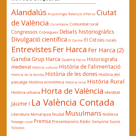
Alandalús
Ciutat
Arqueologia
Balanços d'Harca
de València
Comunitat rural
Cocentaina
Debats historiogràfics
Congressos
Cròniques
Divulgació científica
El Cid
Elits rurals
El Carme
Entrevistes
Fer Harca
Fer Harca (2)
Gandia
Grup Harca
Historiografia
Guerra
Harca
Història de l'alimentació
medieval
Història cultural
Història de les dones
Història del
Història de la família
Història Rural
paisatge
Història econòmica
Història local
Horta de València
Història urbana
Identitat
La València Contada
Jaume I
Musulmans
Literatura
Monarquia feudal
Noblesa
Premsa
Presentacions
Ràdio
Senyoria
Sucre
Paisatge rural
Televisió