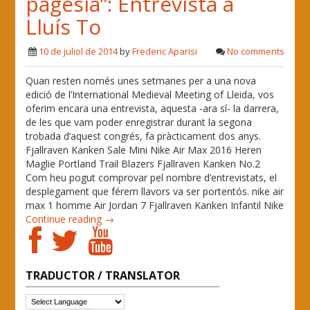
pagesia”: Entrevista a
Lluís To
10 de juliol de 2014
by
Frederic Aparisi
No comments
Quan resten només unes setmanes per a una nova
edició de l’International Medieval Meeting of Lleida, vos
oferim encara una entrevista, aquesta -ara sí- la darrera,
de les que vam poder enregistrar durant la segona
trobada d’aquest congrés, fa pràcticament dos anys.
Fjallraven Kanken Sale Mini Nike Air Max 2016 Heren
Maglie Portland Trail Blazers Fjallraven Kanken No.2
Com heu pogut comprovar pel nombre d’entrevistats, el
desplegament que férem llavors va ser portentós. nike air
max 1 homme Air Jordan 7 Fjallraven Kanken Infantil Nike
Continue reading →
TRADUCTOR / TRANSLATOR