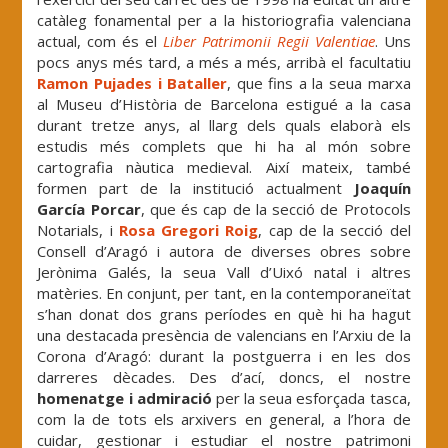
catàleg fonamental per a la historiografia valenciana
actual, com és el
Liber Patrimonii Regii Valentiae
. Uns
pocs anys més tard, a més a més, arribà el facultatiu
Ramon Pujades i Bataller
, que fins a la seua marxa
al Museu d’Història de Barcelona estigué a la casa
durant tretze anys, al llarg dels quals elaborà els
estudis més complets que hi ha al món sobre
cartografia nàutica medieval. Així mateix, també
formen part de la institució actualment
Joaquín
García Porcar
, que és cap de la secció de Protocols
Notarials, i
Rosa Gregori Roig
, cap de la secció del
Consell d’Aragó i autora de diverses obres sobre
Jerònima Galés, la seua Vall d’Uixó natal i altres
matèries. En conjunt, per tant, en la contemporaneïtat
s’han donat dos grans períodes en què hi ha hagut
una destacada presència de valencians en l’Arxiu de la
Corona d’Aragó: durant la postguerra i en les dos
darreres dècades. Des d’ací, doncs, el nostre
homenatge i admiració
per la seua esforçada tasca,
com la de tots els arxivers en general, a l’hora de
cuidar, gestionar i estudiar el nostre patrimoni