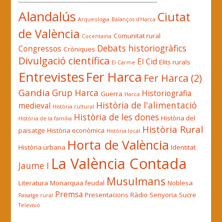
Alandalús
Ciutat
Arqueologia
Balanços d'Harca
de València
Comunitat rural
Cocentaina
Debats historiogràfics
Congressos
Cròniques
Divulgació científica
El Cid
Elits rurals
El Carme
Entrevistes
Fer Harca
Fer Harca (2)
Gandia
Grup Harca
Historiografia
Guerra
Harca
Història de l'alimentació
medieval
Història cultural
Història de les dones
Història del
Història de la família
Història Rural
paisatge
Història econòmica
Història local
Horta de València
Història urbana
Identitat
La València Contada
Jaume I
Musulmans
Literatura
Monarquia feudal
Noblesa
Premsa
Presentacions
Ràdio
Senyoria
Sucre
Paisatge rural
Televisió