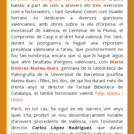
banda, a part de com a arxivers els tres exerciren
com a historiadors, i tant Sevillano Colom com Dualde
Serrano es dedicaren a diverses qüestions
valencianes, amb obres sobre la vila d’Orpesa, el
mostassaf de València, el Centenar de la Ploma, el
Compromís de Casp o el dret foral valencià. Per tant,
durant la postguerra hi hagué una important
presència valenciana a l’arxiu, que posteriorment no
fou tan nombrosa, encara que sí que hi hagué algun
que altre facultatiu d’orígens valencians, com
María
Dolores Mateu Ibars
, germana de la catedràtica de
Paleografia de la Universitat de Barcelona Josefina
Mateu Ibars i filles, les dos, de qui fou durant més de
trenta anys el director de l’actual Biblioteca de
Catalunya, el també historiador valentí
Felip Mateu i
Llopis
.
Però, en tot cas, ha sigut en els darrers vint anys
quan s’ha produït un nou desembarcament notable
d’arxivers procedents de València, com l’esmentat
director
Carlos López Rodríguez
, que durant
l’exercici del seu càrrec des de 1998 ha editat un altre