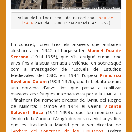
Palau del Lloctinent de Barcelona, 
seu de 
l'ACA
 des de 1838 (inaugurada en 1853)
.
En concret, foren tres els arxivers que arribaren
aleshores: en 1942 el burjassoter
Manuel Dualde
Serrano
(1914-1955), que s’hi estigué durant cinc
anys fins a la seua tornada a València, on sobreïsqué
com a investigador de l’Escuela de Estudios
Medievales del CSIC; en 1944 l’orpesí
Francisco
Sevillano Colom
(1909-1976), que hi treballà durant
una dotzena d’anys fins que passà a realitzar
missions arxivístiques internacionals per a la UNESCO
i finalment fou nomenat director de l’Arxiu del Regne
de Mallorca; i també en 1944 el valentí
Vicente
Salavert Roca
(1911-1993), que fou membre de
l’Arxiu de la Corona d’Aragó durant vora vint anys fins
que es traslladà a Madrid per a ser director de
l’
Archivo del Congreso de los Diputados
. D’altra