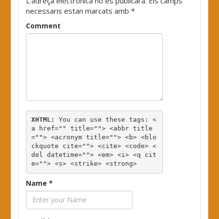
L'adreça electrònica no es publicarà.
Els camps
necessaris estan marcats amb
*
Comment
XHTML:
 You can use these tags: 
<
a href="" title=""> <abbr title
=""> <acronym title=""> <b> <blo
ckquote cite=""> <cite> <code> <
del datetime=""> <em> <i> <q cit
e=""> <s> <strike> <strong> 
Name
*