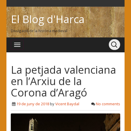
El Blog d'Harca
Divulgació de la història medieval
La petjada valenciana
en l’Arxiu de la
Corona d’Aragó
19 de juny de 2018
by
Vicent Baydal
No comments