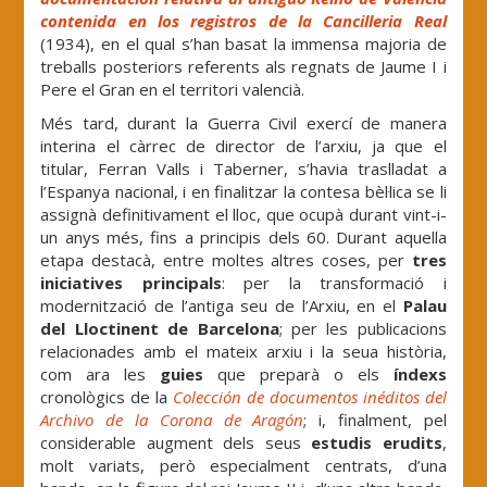
contenida en los registros de la Cancilleria Real
(1934), en el qual s’han basat la immensa majoria de
treballs posteriors referents als regnats de Jaume I i
Pere el Gran en el territori valencià.
Més tard, durant la Guerra Civil exercí de manera
interina el càrrec de director de l’arxiu, ja que el
titular, Ferran Valls i Taberner, s’havia traslladat a
l’Espanya nacional, i en finalitzar la contesa bèl·lica se li
assignà definitivament el lloc, que ocupà durant vint-i-
un anys més, fins a principis dels 60. Durant aquella
etapa destacà, entre moltes altres coses, per
tres
iniciatives principals
: per la transformació i
modernització de l’antiga seu de l’Arxiu, en el
Palau
del Lloctinent de Barcelona
; per les publicacions
relacionades amb el mateix arxiu i la seua història,
com ara les
guies
que preparà o els
índexs
cronològics de la
Colección de documentos inéditos del
Archivo de la Corona de Aragón
; i, finalment, pel
considerable augment dels seus
estudis erudits
,
molt variats, però especialment centrats, d’una