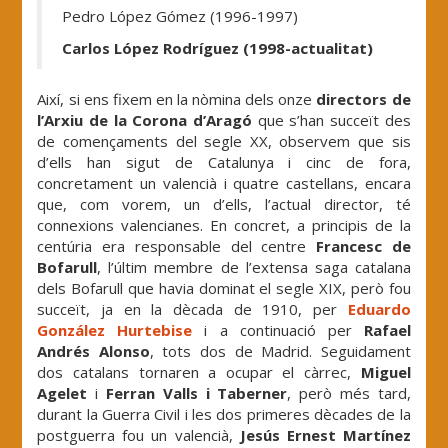
Pedro López Gómez (1996-1997)
Carlos López Rodríguez (1998-actualitat)
Així, si ens fixem en la nòmina dels onze
directors de
l’Arxiu de la Corona d’Aragó
que s’han succeït des
de començaments del segle XX, observem que sis
d’ells han sigut de Catalunya i cinc de fora,
concretament un valencià i quatre castellans, encara
que, com vorem, un d’ells, l’actual director, té
connexions valencianes. En concret, a principis de la
centúria era responsable del centre
Francesc de
Bofarull
, l’últim membre de l’extensa saga catalana
dels Bofarull que havia dominat el segle XIX, però fou
succeït, ja en la dècada de 1910, per
Eduardo
González Hurtebise
i a continuació per
Rafael
Andrés Alonso
, tots dos de Madrid. Seguidament
dos catalans tornaren a ocupar el càrrec,
Miguel
Agelet
i
Ferran Valls i Taberner
, però més tard,
durant la Guerra Civil i les dos primeres dècades de la
postguerra fou un valencià,
Jesús Ernest Martínez