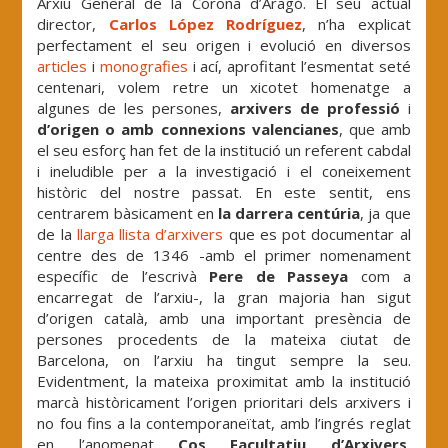
Arxiu General de la Corona d’Aragó. El seu actual
director,
Carlos López Rodríguez
, n’ha explicat
perfectament el seu origen i evolució en diversos
articles
i
monografies
i ací, aprofitant l’esmentat seté
centenari, volem retre un xicotet homenatge a
algunes de les persones,
arxivers de professió
i
d’origen o amb connexions valencianes
, que amb
el seu esforç han fet de la institució un referent cabdal
i ineludible per a la investigació i el coneixement
històric del nostre passat. En este sentit, ens
centrarem bàsicament en
la darrera centúria
, ja que
de la
llarga llista d’arxivers
que es pot documentar al
centre des de 1346 -amb el primer nomenament
específic de l’escrivà
Pere de Passeya
com a
encarregat de l’arxiu-, la gran majoria han sigut
d’origen català, amb una important presència de
persones procedents de la mateixa ciutat de
Barcelona, on l’arxiu ha tingut sempre la seu.
Evidentment, la mateixa proximitat amb la institució
marcà històricament l’origen prioritari dels arxivers i
no fou fins a la contemporaneïtat, amb l’ingrés reglat
en l’anomenat
Cos Facultatiu d’Arxivers,