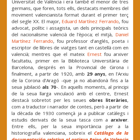
Universitat de València i era també el menor de tres
germans, que foren, tots ells, destacats membres del
moviment valencianista format durant el primer terç
del segle XX. El major,
Eduard Martínez Ferrando
, fou
advocat, polític i assagista, un dels principals teòrics
del nacionalisme valencià de l’època; el mitjà,
Daniel
Martínez Ferrando
, fou professor d’anglés, poeta i
escriptor de llibres de viatges tant en castellà com en
valencià; mentres que el mateix
Ernest
fou arxiver
facultatiu, primer en la Biblioteca Universitària de
Barcelona, ​​després en la Provincial de Girona i
finalment, a partir de 1920, amb
29 anys
, en l’Arxiu
de la Corona d’Aragó -que ja no abandonà fins a la
seua jubilació
als 70
-. En aquells moments, al principi
de la seua llarga vinculació amb el centre, Ernest
destacà sobretot per les seues
obres literàries
,
com a traductor i narrador de contes, però a partir de
la dècada de 1930 començà ja a publicar catàlegs i
estudis derivats de la seua tasca com a
arxiver
.
Entre ells, per la seua importància per a la
historiografia valenciana, sobreïx el
Catálogo de la
documentación relativa al antiguo Reino de Valencia