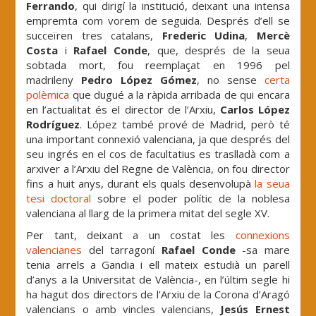
Ferrando
, qui dirigí la institució, deixant una intensa
empremta com vorem de seguida. Després d’ell se
succeïren tres catalans,
Frederic Udina
,
Mercè
Costa
i
Rafael Conde
, que, després de la seua
sobtada mort, fou reemplaçat en 1996 pel
madrileny
Pedro López Gómez
, no sense
certa
polèmica
que dugué a la ràpida arribada de qui encara
en l’actualitat és el director de l’Arxiu,
Carlos López
Rodríguez
. López també prové de Madrid, però té
una important connexió valenciana, ja que després del
seu ingrés en el cos de facultatius es traslladà com a
arxiver a l’Arxiu del Regne de València, on fou director
fins a huit anys, durant els quals desenvolupà
la seua
tesi doctoral
sobre el poder polític de la noblesa
valenciana al llarg de la primera mitat del segle XV.
Per tant, deixant a un costat les
connexions
valencianes
del tarragoní
Rafael Conde
-sa mare
tenia arrels a Gandia i ell mateix estudià un parell
d’anys a la Universitat de València-, en l’últim segle hi
ha hagut dos directors de l’Arxiu de la Corona d’Aragó
valencians o amb vincles valencians,
Jesús Ernest