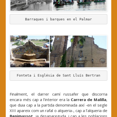
Barraques i barques en el Palmar
.
Fonteta i Església de Sant Lluís Bertran
.
Finalment, el darrer camí russafer que discorria
encara més cap a l’interior era la
Carrera de Malilla
,
que duia cap a la partida denominada així -en el segle
XIII apareix com un rafal o alqueria-, cap a l’alqueria de
Benimassot
, ja desapareguda, i cap a les poblacions