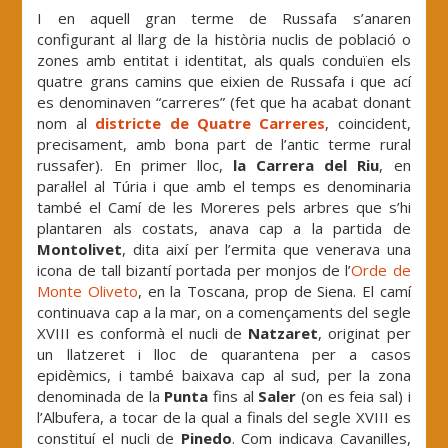
I en aquell gran terme de Russafa s’anaren
configurant al llarg de la història nuclis de població o
zones amb entitat i identitat, als quals conduïen els
quatre grans camins que eixien de Russafa i que ací
es denominaven “carreres” (fet que ha acabat donant
nom al
districte de Quatre Carreres
, coincident,
precisament, amb bona part de l’antic terme rural
russafer). En primer lloc,
la Carrera del Riu
, en
paral·lel al Túria i que amb el temps es denominaria
també el Camí de les Moreres pels arbres que s’hi
plantaren als costats, anava cap a la partida de
Montolivet
, dita així per l’ermita que venerava una
icona de tall bizantí portada per monjos de l’
Orde de
Monte Oliveto
, en la Toscana, prop de Siena. El camí
continuava cap a la mar, on a començaments del segle
XVIII es conformà el nucli de
Natzaret
, originat per
un llatzeret i lloc de quarantena per a casos
epidèmics, i també baixava cap al sud, per la zona
denominada de la
Punta
fins al
Saler
(on es feia sal) i
l’Albufera, a tocar de la qual a finals del segle XVIII es
constituí el nucli de
Pinedo
. Com indicava Cavanilles,