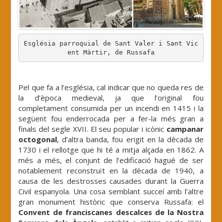
Església parroquial de Sant Valer i Sant Vic
ent Màrtir, de Russafa
.
Pel que fa a l’església, cal indicar que no queda res de
la d’època medieval, ja que l’original fou
completament consumida per un incendi en 1415 i la
següent fou enderrocada per a fer-la més gran a
finals del segle XVII. El seu popular i icònic
campanar
octogonal
, d’altra banda, fou erigit en la dècada de
1730 i el rellotge que hi té a mitja alçada en 1862. A
més a més, el conjunt de l’edificació hagué de ser
notablement reconstruït en la dècada de 1940, a
causa de les destrosses causades durant la Guerra
Civil espanyola. Una cosa semblant succeí amb l’altre
gran monument històric que conserva Russafa: el
Convent de franciscanes descalces de la Nostra