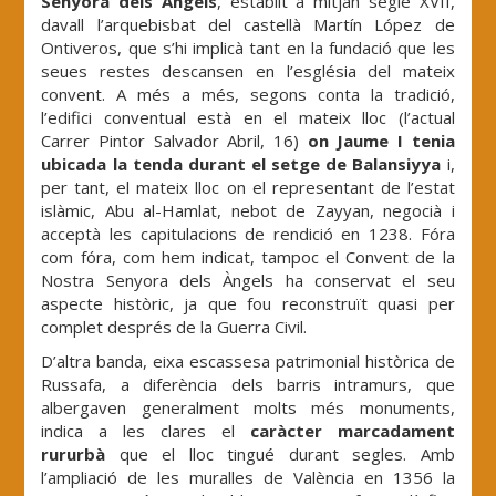
Senyora dels Àngels
, establit a mitjan segle XVII,
davall l’arquebisbat del castellà Martín López de
Ontiveros, que s’hi implicà tant en la fundació que les
seues restes descansen en l’església del mateix
convent. A més a més, segons conta la tradició,
l’edifici conventual està en el mateix lloc (l’actual
Carrer Pintor Salvador Abril, 16)
on Jaume I tenia
ubicada la tenda durant el setge de Balansiyya
i,
per tant, el mateix lloc on el representant de l’estat
islàmic, Abu al-Hamlat, nebot de Zayyan, negocià i
acceptà les capitulacions de rendició en 1238. Fóra
com fóra, com hem indicat, tampoc el Convent de la
Nostra Senyora dels Àngels ha conservat el seu
aspecte històric, ja que fou reconstruït quasi per
complet després de la Guerra Civil.
D’altra banda, eixa escassesa patrimonial històrica de
Russafa, a diferència dels barris intramurs, que
albergaven generalment molts més monuments,
indica a les clares el
caràcter marcadament
rururbà
que el lloc tingué durant segles. Amb
l’ampliació de les muralles de València en 1356 la