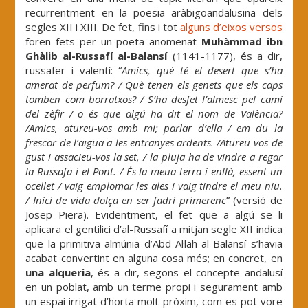
recurrentment en la poesia aràbigoandalusina dels
segles XII i XIII. De fet, fins i tot
alguns d’eixos versos
foren fets per un poeta anomenat
Muhàmmad ibn
Ghàlib al-Russafí al-Balansí
(1141-1177), és a dir,
russafer i valentí: “
Amics, què té el desert que s’ha
amerat de perfum? / Què tenen els genets que els caps
tomben com borratxos? / S’ha desfet l’almesc pel camí
del zèfir / o és que algú ha dit el nom de València?
/Amics, atureu-vos amb mi; parlar d’ella / em du la
frescor de l’aigua a les entranyes ardents. /Atureu-vos de
gust i assacieu-vos la set, / la pluja ha de vindre a regar
la Russafa i el Pont. / És la meua terra i enllà, essent un
ocellet / vaig emplomar les ales i vaig tindre el meu niu.
/ Inici de vida dolça en ser fadrí primerenc
” (versió de
Josep Piera). Evidentment, el fet que a algú se li
aplicara el gentilici d’al-Russafí a mitjan segle XII indica
que la primitiva almúnia d’Abd Al·lah al-Balansí s’havia
acabat convertint en alguna cosa més; en concret, en
una alqueria
, és a dir, segons el concepte andalusí
en un poblat, amb un terme propi i segurament amb
un espai irrigat d’horta molt pròxim, com es pot vore