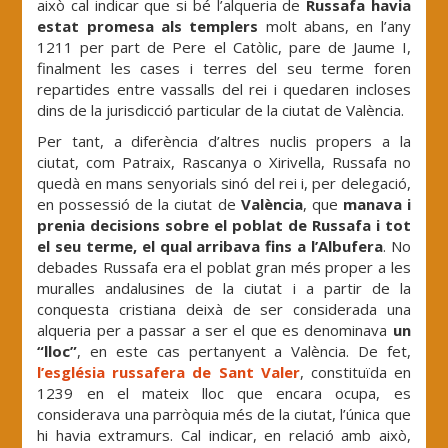
això cal indicar que si bé l’alqueria de
Russafa havia
estat promesa als templers
molt abans, en l’any
1211 per part de Pere el Catòlic, pare de Jaume I,
finalment les cases i terres del seu terme foren
repartides entre vassalls del rei i quedaren incloses
dins de la jurisdicció particular de la ciutat de València.
Per tant, a diferència d’altres nuclis propers a la
ciutat, com Patraix, Rascanya o Xirivella, Russafa no
quedà en mans senyorials sinó del rei i, per delegació,
en possessió de la ciutat de
València
, que
manava i
prenia decisions sobre el poblat de Russafa i tot
el seu terme, el qual arribava fins a l’Albufera
. No
debades Russafa era el poblat gran més proper a les
muralles andalusines de la ciutat i a partir de la
conquesta cristiana deixà de ser considerada una
alqueria per a passar a ser el que es denominava
un
“lloc”
, en este cas pertanyent a València. De fet,
l’església russafera de Sant Valer
, constituïda en
1239 en el mateix lloc que encara ocupa, es
considerava una parròquia més de la ciutat, l’única que
hi havia extramurs. Cal indicar, en relació amb això,