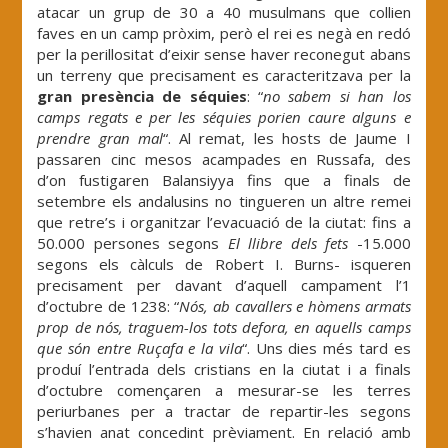
atacar un grup de 30 a 40 musulmans que collien
faves en un camp pròxim, però el rei es negà en redó
per la perillositat d’eixir sense haver reconegut abans
un terreny que precisament es caracteritzava per la
gran presència de séquies
: “
no sabem si han los
camps regats e per les séquies porien caure alguns e
prendre gran mal
“. Al remat, les hosts de Jaume I
passaren cinc mesos acampades en Russafa, des
d’on fustigaren Balansiyya fins que a finals de
setembre els andalusins no tingueren un altre remei
que retre’s i organitzar l’evacuació de la ciutat: fins a
50.000 persones segons
El llibre dels fets
-15.000
segons els càlculs de Robert I. Burns- isqueren
precisament per davant d’aquell campament l’1
d’octubre de 1238: “
Nós, ab cavallers e hòmens armats
prop de nós, traguem-los tots defora, en aquells camps
que són entre Ruçafa e la vila
“. Uns dies més tard es
produí l’entrada dels cristians en la ciutat i a finals
d’octubre començaren a mesurar-se les terres
periurbanes per a tractar de repartir-les segons
s’havien anat concedint prèviament. En relació amb