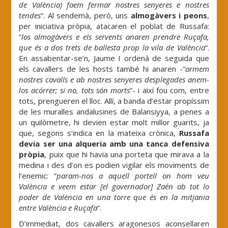
de València) faem fermar nostres senyeres e nostres
tendes
“. Al sendemà, però, uns
almogàvers i peons
,
per iniciativa pròpia, atacaren el poblat de Russafa:
“
los almogàvers e els servents anaren prendre Ruçafa,
que és a dos trets de ballesta prop la vila de València
“.
En assabentar-se’n, Jaume I ordenà de seguida que
els cavallers de les hosts també hi anaren -“
armem
nostres cavalls e ab nostres senyeres desplegades anem-
los acórrer; si no, tots són morts
“- i així fou com, entre
tots, prengueren el lloc. Allí, a banda d’estar propíssim
de les muralles andalusines de Balansiyya, a penes a
un quilòmetre, hi devien estar molt millor guarits, ja
que, segons s’indica en la mateixa crònica,
Russafa
devia ser una alqueria amb una tanca defensiva
pròpia
, puix que hi havia una porteta que mirava a la
medina i des d’on es podien vigilar els moviments de
l’enemic: “
param-nos a aquell portell on hom veu
València e veem estar [el governador] Zaén ab tot lo
poder de València en una torre que és en la mitjania
entre València e Ruçafa
“.
D’immediat, dos cavallers aragonesos aconsellaren