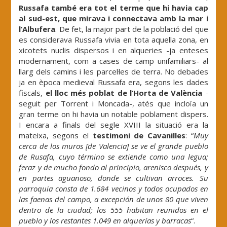
Russafa també era tot el terme que hi havia cap
al sud-est, que mirava i connectava amb la mar i
l’Albufera
. De fet, la major part de la població del que
es considerava Russafa vivia en tota aquella zona, en
xicotets nuclis dispersos i en alqueries -ja enteses
modernament, com a cases de camp unifamiliars- al
llarg dels camins i les parcel·les de terra. No debades
ja en època medieval Russafa era, segons les dades
fiscals,
el lloc més poblat de l’Horta de València
-
seguit per Torrent i Moncada-, atés que incloïa un
gran terme on hi havia un notable poblament dispers.
I encara a finals del segle XVIII la situació era la
mateixa, segons el
testimoni de Cavanilles
: “
Muy
cerca de los muros [de Valencia] se ve el grande pueblo
de Rusafa, cuyo término se extiende como una legua;
feraz y de mucho fondo al principio, arenisco después, y
en partes aguanoso, donde se cultivan arroces. Su
parroquia consta de 1.684 vecinos y todos ocupados en
las faenas del campo, a excepción de unos 80 que viven
dentro de la ciudad; los 555 habitan reunidos en el
pueblo y los restantes 1.049 en alquerías y barracas
“.