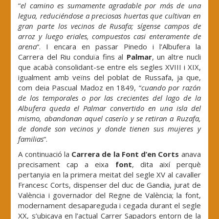
“
el camino es sumamente agradable por más de una
legua, reduciéndose a preciosas huertas que cultivan en
gran parte los vecinos de Rusafa; sígense campos de
arroz y luego eriales, compuestos casi enteramente de
arena
“. I encara en passar Pinedo i l’Albufera la
Carrera del Riu conduïa fins al
Palmar
, un altre nucli
que acabà consolidant-se entre els segles XVIII i XIX,
igualment amb veïns del poblat de Russafa, ja que,
com deia Pascual Madoz en 1849, “
cuando por razón
de los temporales o por las crecientes del lago de la
Albufera queda el Palmar convertido en una isla del
mismo, abandonan aquel caserío y se retiran a Ruzafa,
de donde son vecinos y donde tienen sus mujeres y
familias
“.
A continuació la
Carrera de la Font d’en Corts
anava
precisament cap a eixa
font
, dita així perquè
pertanyia en la primera meitat del segle XV al cavaller
Francesc Corts, dispenser del duc de Gandia, jurat de
València i governador del Regne de València; la font,
modernament desapareguda i cegada durant el segle
XX, s’ubicava en l’actual Carrer Sapadors entorn de la