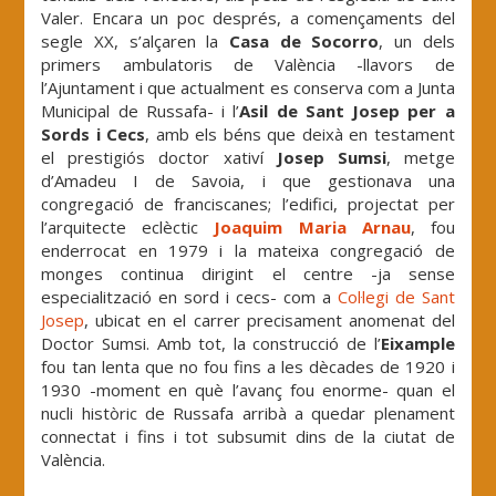
Valer. Encara un poc després, a començaments del
segle XX, s’alçaren la
Casa de Socorro
, un dels
primers ambulatoris de València -llavors de
l’Ajuntament i que actualment es conserva com a Junta
Municipal de Russafa- i l’
Asil de Sant Josep per a
Sords i Cecs
, amb els béns que deixà en testament
el prestigiós doctor xativí
Josep Sumsi
, metge
d’Amadeu I de Savoia, i que gestionava una
congregació de franciscanes; l’edifici, projectat per
l’arquitecte eclèctic
Joaquim Maria Arnau
, fou
enderrocat en 1979 i la mateixa congregació de
monges continua dirigint el centre -ja sense
especialització en sord i cecs- com a
Col·legi de Sant
Josep
, ubicat en el carrer precisament anomenat del
Doctor Sumsi. Amb tot, la construcció de l’
Eixample
fou tan lenta que no fou fins a les dècades de 1920 i
1930 -moment en què l’avanç fou enorme- quan el
nucli històric de Russafa arribà a quedar plenament
connectat i fins i tot subsumit dins de la ciutat de
València.
.