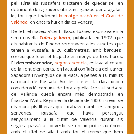
pel Túria els russafers tractaren de quedar-se’l en
detriment dels grauers utilitzant ganxos per a agafar-
lo, tot i que finalment
la imatge acabà en el Grau de
València
, on encara hui en dia es venera).
De fet, el mateix Vicent Blasco Ibáñez explicava en la
seua novel·la
Cañas y barro
, publicada en 1902, que
els habitants de Pinedo retornaven a les casetes que
tenien a Russafa, a 20 quilòmetres, amb barques-
correu que feien el trajecte en menys de tres hores.
El
desembarcador
,
segons sembla
, estava al costat
de la Font d’en Corts, en l’actual confluència del Carrer
Sapadors i l’Avinguda de la Plata, a penes a 10 minuts
caminant de Russafa. Així les coses, la clara unió i
consideració comuna de tota aquella àrea al sud-est
de València quedà encara més demostrada en
finalitzar l’Antic Règim en la dècada de 1830 i crear-se
els municipis liberals que acabaven amb les antigues
senyories. Russafa, que havia pertangut
senyorialment a la ciutat de València durant sis
segles, passà a convertir-se en un poble autònom,
amb el títol de vila i amb tot el terme que hem