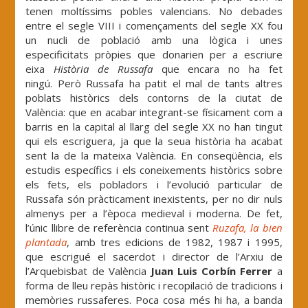
tenen moltíssims pobles valencians. No debades
entre el segle VIII i començaments del segle XX fou
un nucli de població amb una lògica i unes
especificitats pròpies que donarien per a escriure
eixa
Història de Russafa
que encara no ha fet
ningú. Però Russafa ha patit el mal de tants altres
poblats històrics dels contorns de la ciutat de
València: que en acabar integrant-se físicament com a
barris en la capital al llarg del segle XX no han tingut
qui els escriguera, ja que la seua història ha acabat
sent la de la mateixa València. En conseqüència, els
estudis específics i els coneixements històrics sobre
els fets, els pobladors i l’evolució particular de
Russafa són pràcticament inexistents, per no dir nuls
almenys per a l’època medieval i moderna. De fet,
l’únic llibre de referència continua sent
Ruzafa, la bien
plantada
, amb tres edicions de 1982, 1987 i 1995,
que escrigué el sacerdot i director de l’Arxiu de
l’Arquebisbat de València
Juan Luis Corbín Ferrer
a
forma de lleu repàs històric i recopilació de tradicions i
memòries russaferes. Poca cosa més hi ha, a banda