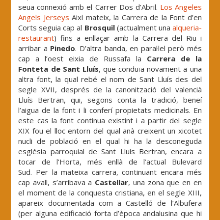
seua connexió amb el Carrer Dos d’Abril.
Los Angeles
Angels Jerseys
Així mateix, la Carrera de la Font d’en
Corts seguia cap al
Brosquil
(actualment una
alqueria-
restaurant
) fins a enllaçar amb la Carrera del Riu i
arribar a
Pinedo
. D’altra banda, en paral·lel però més
cap a l’oest eixia de Russafa la
Carrera de la
Fonteta de Sant Lluís
, que conduïa novament a una
altra font, la qual rebé el nom de Sant Lluís des del
segle XVII, després de la canonització del valencià
Lluís Bertran, qui, segons conta la tradició, beneí
l’aigua de la font i li conferí propietats medicinals. En
este cas la font continua existint i a partir del segle
XIX fou el lloc entorn del qual anà creixent un xicotet
nucli de població en el qual hi ha la desconeguda
església parroquial de Sant Lluís Bertran, encara a
tocar de l’Horta, més enllà de l’actual Bulevard
Sud. Per la mateixa carrera, continuant encara més
cap avall, s’arribava a
Castellar
, una zona que en en
el moment de la conquesta cristiana, en el segle XIII,
apareix documentada com a Castelló de l’Albufera
(per alguna edificació forta d’època andalusina que hi