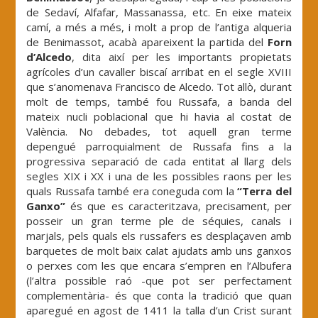
de Sedaví, Alfafar, Massanassa, etc. En eixe mateix
camí, a més a més, i molt a prop de l’antiga alqueria
de Benimassot, acabà apareixent la partida del
Forn
d’Alcedo
, dita així per les importants propietats
agrícoles d’un cavaller biscaí arribat en el segle XVIII
que s’anomenava Francisco de Alcedo. Tot allò, durant
molt de temps, també fou Russafa, a banda del
mateix nucli poblacional que hi havia al costat de
València. No debades, tot aquell gran terme
depengué parroquialment de Russafa fins a la
progressiva separació de cada entitat al llarg dels
segles XIX i XX i una de les possibles raons per les
quals Russafa també era coneguda com la
“Terra del
Ganxo”
és que es caracteritzava, precisament, per
posseir un gran terme ple de séquies, canals i
marjals, pels quals els russafers es desplaçaven amb
barquetes de molt baix calat ajudats amb uns ganxos
o perxes com les que encara s’empren en l’Albufera
(l’altra possible raó -que pot ser perfectament
complementària- és que conta la tradició que quan
aparegué en agost de 1411 la talla d’un Crist surant