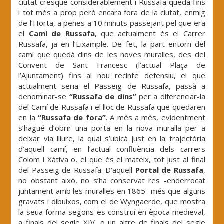
ciutat cresqué considerablement i Russafa quedà fins
i tot més a prop però encara fora de la ciutat, enmig
de l’Horta, a penes a 10 minuts passejant pel que era
el
Camí de Russafa
, que actualment és el Carrer
Russafa, ja en l’Eixample. De fet, la part entorn del
camí que quedà dins de les noves muralles, des del
Convent de Sant Francesc (l’actual Plaça de
l’Ajuntament) fins al nou recinte defensiu, el que
actualment seria el Passeig de Russafa, passà a
denominar-se
“Russafa de dins”
per a diferenciar-la
del Camí de Russafa i el lloc de Russafa que quedaren
en la
“Russafa de fora”
. A més a més, evidentment
s’hagué d’obrir una porta en la nova muralla per a
deixar via lliure, la qual s’ubicà just en la trajectòria
d’aquell camí, en l’actual confluència dels carrers
Colom i Xàtiva o, el que és el mateix, tot just al final
del Passeig de Russafa. D’aquell
Portal de Russafa
,
no obstant això, no s’ha conservat res -enderrocat
juntament amb les muralles en 1865- més que alguns
gravats i dibuixos, com el de Wyngaerde, que mostra
la seua forma segons es construí en època medieval,
a finals del segle XIV, o un altre de finals del segle