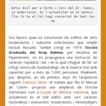
Antic Asil per a Sords i Cecs del Dr. Sumsi, 
ja enderrocat. En l'actualitat en el mateix 
lloc hi ha el Col·legi concertat de Sant Jos
ep
.
Fou llavors quan es construïren els edificis de tints
modernistes i sobretot eclecticistes que omplin
l’actual Russafa. També s’erigí en 1919 l’
Escola
Graduada del Grup Balmes
, per iniciativa de
l’Ajuntament, on es propugnava una instrucció de
caràcter republicà i laic i en la qual s’hagué de fer un
refugi contra els bombardeigs de la Guerra Civil amb
capacitat per a més de 1.000 persones. Finalment,
poc després, en els primers anys 30 l’arquitecte
saguntí
Francesc Mora
-el mateix que féu el Mercat
de Colom- projectà una ampliació de l’Escola
d’Artesans com a
Escola de Mestria Industrial
, que
actualment és el bell edifici amb cert caràcter
racionalista i execucions modernistes i neomudèjars