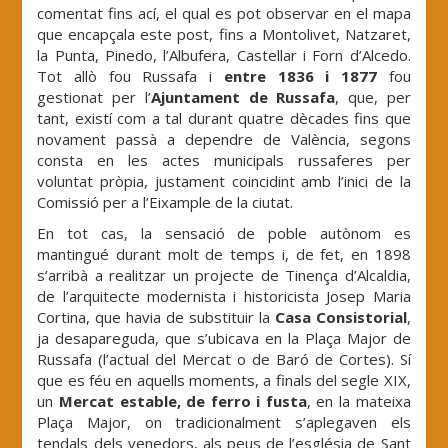
comentat fins ací, el qual es pot observar en el mapa
que encapçala este post, fins a Montolivet, Natzaret,
la Punta, Pinedo, l’Albufera, Castellar i Forn d’Alcedo.
Tot allò fou Russafa i
entre 1836 i 1877
fou
gestionat per l’
Ajuntament de Russafa
, que, per
tant, existí com a tal durant quatre dècades fins que
novament passà a dependre de València, segons
consta en les actes municipals russaferes per
voluntat pròpia, justament coincidint amb l’inici de la
Comissió per a l’Eixample de la ciutat.
En tot cas, la sensació de poble autònom es
mantingué durant molt de temps i, de fet, en 1898
s’arribà a realitzar un projecte de Tinença d’Alcaldia,
de l’arquitecte modernista i historicista Josep Maria
Cortina, que havia de substituir la
Casa Consistorial
,
ja desapareguda, que s’ubicava en la Plaça Major de
Russafa (l’actual del Mercat o de Baró de Cortes). Sí
que es féu en aquells moments, a finals del segle XIX,
un
Mercat estable, de ferro i fusta
, en la mateixa
Plaça Major, on tradicionalment s’aplegaven els
tendals dels venedors, als peus de l’església de Sant