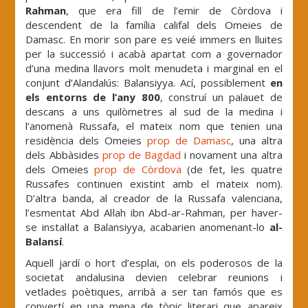
Rahman
, que era fill de l’emir de Còrdova i
descendent de la família califal dels Omeies de
Damasc. En morir son pare es veié immers en lluites
per la successió i acabà apartat com a governador
d’una medina llavors molt menudeta i marginal en el
conjunt d’Alandalús: Balansiyya. Ací, possiblement
en
els entorns de l’any 800
, construí un palauet de
descans a uns quilòmetres al sud de la medina i
l’anomenà Russafa, el mateix nom que tenien una
residència dels Omeies
prop de Damasc
, una altra
dels Abbàsides
prop de Bagdad
i novament una altra
dels Omeies
prop de Còrdova
(de fet, les quatre
Russafes continuen existint amb el mateix nom).
D’altra banda, al creador de la Russafa valenciana,
l’esmentat Abd Al·lah ibn Abd-ar-Rahman, per haver-
se instal·lat a Balansiyya, acabarien anomenant-lo
al-
Balansí
.
Aquell jardí o hort d’esplai, on els poderosos de la
societat andalusina devien celebrar reunions i
vetlades poètiques, arribà a ser tan famós que es
convertí en una mena de tòpic literari que apareix