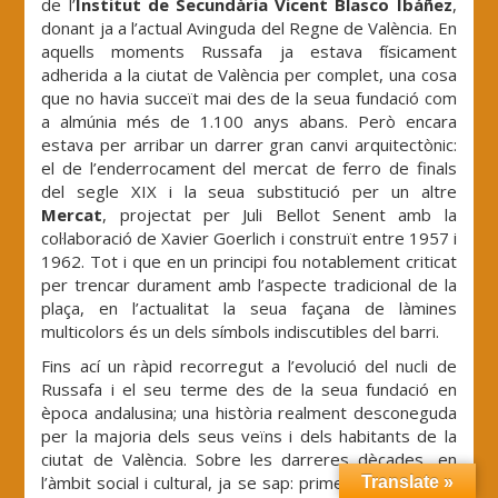
de l’
Institut de Secundària Vicent Blasco Ibáñez
,
donant ja a l’actual Avinguda del Regne de València. En
aquells moments Russafa ja estava físicament
adherida a la ciutat de València per complet, una cosa
que no havia succeït mai des de la seua fundació com
a almúnia més de 1.100 anys abans. Però encara
estava per arribar un darrer gran canvi arquitectònic:
el de l’enderrocament del mercat de ferro de finals
del segle XIX i la seua substitució per un altre
Mercat
, projectat per Juli Bellot Senent amb la
col·laboració de Xavier Goerlich i construït entre 1957 i
1962. Tot i que en un principi fou notablement criticat
per trencar durament amb l’aspecte tradicional de la
plaça, en l’actualitat la seua façana de làmines
multicolors és un dels símbols indiscutibles del barri.
Fins ací un ràpid recorregut a l’evolució del nucli de
Russafa i el seu terme des de la seua fundació en
època andalusina; una història realment desconeguda
per la majoria dels seus veïns i dels habitants de la
ciutat de València. Sobre les darreres dècades, en
l’àmbit social i cultural, ja se sap: primer, des dels 80,
Translate »