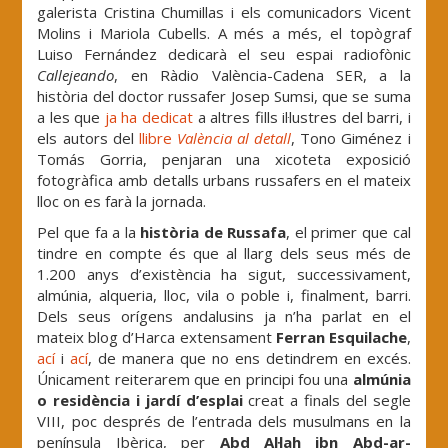
galerista Cristina Chumillas i els comunicadors Vicent
Molins i Mariola Cubells. A més a més, el topògraf
Luiso Fernández dedicarà el seu espai radiofònic
Callejeando
, en Ràdio València-Cadena SER, a la
història del doctor russafer Josep Sumsi, que se suma
a les que
ja ha dedicat
a altres fills il·lustres del barri, i
els autors del
llibre
València al detall
, Tono Giménez i
Tomás Gorria, penjaran una xicoteta exposició
fotogràfica amb detalls urbans russafers en el mateix
lloc on es farà la jornada.
Pel que fa a la
història de Russafa
, el primer que cal
tindre en compte és que al llarg dels seus més de
1.200 anys d’existència ha sigut, successivament,
almúnia, alqueria, lloc, vila o poble i, finalment, barri.
Dels seus orígens andalusins ja n’ha parlat en el
mateix blog d’Harca extensament
Ferran Esquilache
,
ací
i
ací
, de manera que no ens detindrem en excés.
Únicament reiterarem que en principi fou una
almúnia
o residència i jardí d’esplai
creat a finals del segle
VIII, poc després de l’entrada dels musulmans en la
península Ibèrica, per
Abd Al·lah ibn Abd-ar-