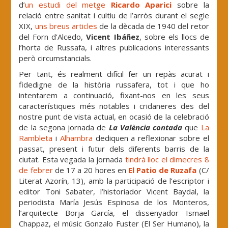
d’
un estudi del metge
Ricardo Aparici
sobre la
relació entre sanitat i cultiu de l’arròs durant el segle
XIX,
uns breus articles
de la dècada de 1940 del retor
del Forn d’Alcedo,
Vicent Ibáñez
, sobre els llocs de
l’horta de Russafa, i altres publicacions interessants
però circumstancials.
Per tant, és realment difícil fer un repàs acurat i
fidedigne de la història russafera, tot i que ho
intentarem a continuació, fixant-nos en les seus
característiques més notables i cridaneres des del
nostre punt de vista actual, en ocasió de la celebració
de la segona jornada de
La València contada
que
La
Rambleta
i
Alhambra
dediquen a reflexionar sobre el
passat, present i futur dels diferents barris de la
ciutat. Esta vegada la jornada
tindrà lloc el dimecres 8
de febrer
de 17 a 20 hores en
El Patio de Ruzafa
(C/
Literat Azorín, 13), amb la participació de l’escriptor i
editor Toni Sabater, l’historiador Vicent Baydal, la
periodista María Jesús Espinosa de los Monteros,
l’arquitecte Borja García, el dissenyador Ismael
Chappaz, el músic Gonzalo Fuster (El Ser Humano), la