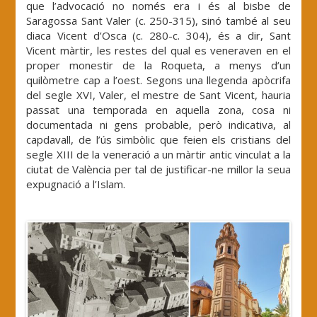
que l’advocació no només era i és al bisbe de
Saragossa Sant Valer (c. 250-315), sinó també al seu
diaca Vicent d’Osca (c. 280-c. 304), és a dir, Sant
Vicent màrtir, les restes del qual es veneraven en el
proper monestir de la Roqueta, a menys d’un
quilòmetre cap a l’oest. Segons una llegenda apòcrifa
del segle XVI, Valer, el mestre de Sant Vicent, hauria
passat una temporada en aquella zona, cosa ni
documentada ni gens probable, però indicativa, al
capdavall, de l’ús simbòlic que feien els cristians del
segle XIII de la veneració a un màrtir antic vinculat a la
ciutat de València per tal de justificar-ne millor la seua
expugnació a l’Islam.
.