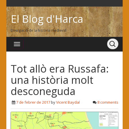
El Blog d'Harca
Divulgació de la història medieval
Tot allò era Russafa:
una història molt
desconeguda
7 de febrer de 2017
by
Vicent Baydal
8 comments