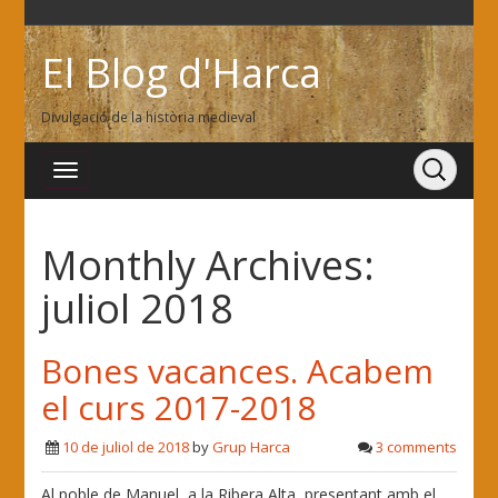
El Blog d'Harca
Divulgació de la història medieval
Monthly Archives:
juliol 2018
Bones vacances. Acabem
el curs 2017-2018
10 de juliol de 2018
by
Grup Harca
3 comments
Al poble de Manuel, a la Ribera Alta, presentant amb el