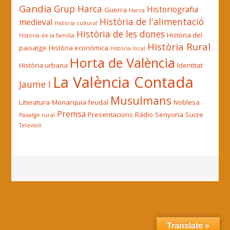
Gandia
Grup Harca
Historiografia
Guerra
Harca
Història de l'alimentació
medieval
Història cultural
Història de les dones
Història del
Història de la família
Història Rural
paisatge
Història econòmica
Història local
Horta de València
Història urbana
Identitat
La València Contada
Jaume I
Musulmans
Literatura
Monarquia feudal
Noblesa
Premsa
Presentacions
Ràdio
Senyoria
Sucre
Paisatge rural
Televisió
Translate »