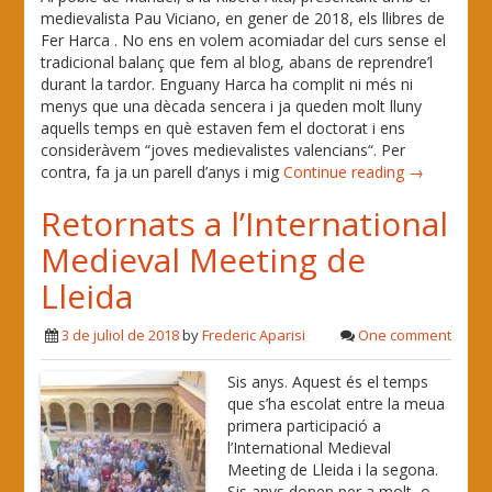
medievalista Pau Viciano, en gener de 2018, els llibres de
Fer Harca . No ens en volem acomiadar del curs sense el
tradicional balanç que fem al blog, abans de reprendre’l
durant la tardor. Enguany Harca ha complit ni més ni
menys que una dècada sencera i ja queden molt lluny
aquells temps en què estaven fem el doctorat i ens
consideràvem “joves medievalistes valencians“. Per
contra, fa ja un parell d’anys i mig
Continue reading →
Retornats a l’International
Medieval Meeting de
Lleida
3 de juliol de 2018
by
Frederic Aparisi
One comment
Sis anys. Aquest és el temps
que s’ha escolat entre la meua
primera participació a
l’International Medieval
Meeting de Lleida i la segona.
Sis anys donen per a molt, o