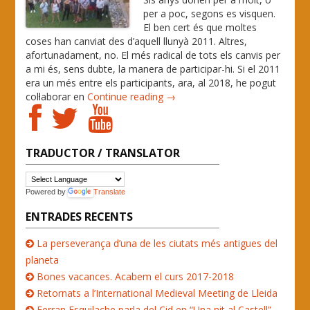
per a poc, segons es visquen.
El ben cert és que moltes
coses han canviat des d’aquell llunyà 2011. Altres,
afortunadament, no. El més radical de tots els canvis per
a mi és, sens dubte, la manera de participar-hi. Si el 2011
era un més entre els participants, ara, al 2018, he pogut
col·laborar en
Continue reading →
TRADUCTOR / TRANSLATOR
Powered by
Translate
ENTRADES RECENTS
La perseverança d’una de les ciutats més antigues del
planeta
Bones vacances. Acabem el curs 2017-2018
Retornats a l’International Medieval Meeting de Lleida
Ferran Esquilache parla del Cid en “Una nit al Castell”