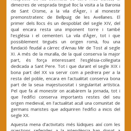
dimecres de vesprada tingué lloc la visita a la Baronia
de Sant Oïsme, a la vila d’Àger, i al monestir
premonstratenc de Bellpuig de les Avellanes. El
primer dels llocs és un despoblat del segle XIV, del
qual encara resta una imponent torre i també
l’església i el cementeri. La vila d’Àger, tot i que
possiblement tingués un origen romà, fou una
fundació feudal a càrrec d’Arnau Mir de Tost al segle
XI. A més de la muralla, de la qual conserva la major
part, és força interessant l’església-col·legiata
dedicada a Sant Pere. Tot i que durant el segle XIX i
bona part del XX va servir com a pedrera per a la
resta del poble, encara en l’actualitat conserva bona
part de la seua majestuositat i singularitat artística.
Pel que fa al monestir on acabàrem la jornada, tot i
que l’edifici conserva importants restes del seu
origen medieval, en l’actualitat acull una comunitat de
germans maristes que adquiriren l’edifici a inicis del
segle XX.
Aquesta mena d’activitats més lúdiques així com les
qüestions referides a la intendència han donat a