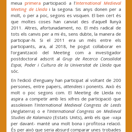
meua
primera
participació a l’
International Medieval
Meeting de Lleida
i la segona. Sis anys donen per a
molt, o per a poc, segons es visquen. El ben cert és
que moltes coses han canviat des d’aquell llunyà
2011. Altres, afortunadament, no. El més radical de
tots els canvis per a mi és, sens dubte, la manera de
participar-hi. Si el 2011 era un més entre els
participants, ara, al 2018, he pogut col·laborar en
l’organització del Meeting com a investigador
postdoctoral adscrit al
Grup de Recerca Consolidat
Espai, Poder i Cultura de la Universitat de Lleida
que
sóc.
En l’edició d’enguany han participat al voltant de 200
persones, entre papers,
attendees
i ponents. Això és
molt o poc segons com. El Meeting de Lleida no
aspira a competir amb les xifres de participació que
assoleixen l’
International Medieval Congress de Leeds
(Anglaterra) o e l’
International Congress on Medieval
Studies de Kalamazo
(Estats Units), amb els que -vaja
per davant- manté una molt bona i profitosa relació.
És per això que seria absurd comparar unes trobades