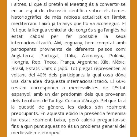
i altres. El que sí pretén el Meeting és a convertir-se
en un espai de discussió científica sobre els temes
historiogràfics de més rabiosa actualitat en l’àmbit
mediterrani. I això ja fa anys que ho va aconseguir. El
fet que la llengua vehicular del congrés siga l’anglés ha
estat cabdal per fer possible la seua
internacionalització. Així, enguany, hem comptat amb
participants provinents de diferents països com:
Anglaterra, Portugal, Itàlia, Alemanya, Polònia,
Hongria, Rep. Txeca, França, Argentina, Xile, Mèxic,
Brasil, Estats Units o Japó. Tot plegat representen al
voltant del 40% dels participants la qual cosa dóna
una clara idea d’aquesta internacionalització. El 60%
restant corresponen a medievalistes de l’Estat
espanyol, amb un clar predomini dels que provenen
dels territoris de l’antiga Corona d’Aragó. Pel que fa a
la qüestió de gènere, les dades són realment
preocupants. En aquesta edició la presència femenina
ha estat realment baixa, però caldria preguntar-se
fins a quin punt aquest no és un problema general del
medievalisme europeu.