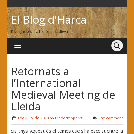
El Blog d'Harca
Divulgació de la història medieval
Retornats a
l’International
Medieval Meeting de
Lleida
3 de juliol de 2018
by
Frederic Aparisi
One comment
Sis anys. Aquest és el temps que s’ha escolat entre la