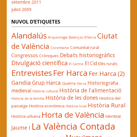
setembre 2011
juliol 2009
NUVOL D’ETIQUETES
Alandalús
Ciutat
Arqueologia
Balanços d'Harca
de València
Comunitat rural
Cocentaina
Debats historiogràfics
Congressos
Cròniques
Divulgació científica
El Cid
Elits rurals
El Carme
Entrevistes
Fer Harca
Fer Harca (2)
Gandia
Grup Harca
Historiografia
Guerra
Harca
Història de l'alimentació
medieval
Història cultural
Història de les dones
Història del
Història de la família
Història Rural
paisatge
Història econòmica
Història local
Horta de València
Història urbana
Identitat
La València Contada
Jaume I