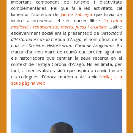
important component de turisme i d’activitats
complementàries. Pel que fa a les activitats, cal
lamentar l’absència de
Jaume Fàbrega
que havia de
vindre a presentar el seu darrer llibre
La cuina
medieval i renaixentista: moros, jueus i cristians
. L’altre
esdeveniment social era la presentació de l’
Associació
d’Historiadors de la Corona d’Aragó
, el nom oficial de la
qual és
Societas Historicorum Coronae Aragonum
. Es
tracta d’un nou marc de reunió que pretén aglutinar
els historiadors que centren la seua recerca en el
context de l’antiga Corona d’Aragó. No es limita, per
tant, a medievalistes sinó que aspira a reunir també
els col·legues d’època moderna. Ací teniu l’
enllaç a la
seua pàgina web
.