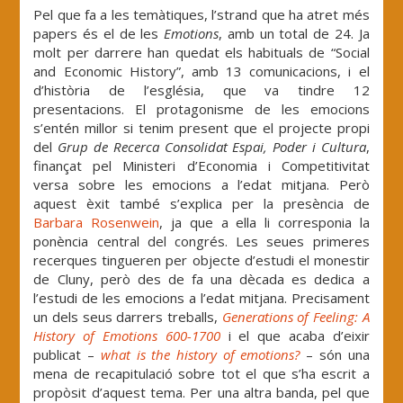
Pel que fa a les temàtiques, l’strand que ha atret més
papers és el de les
Emotions
, amb un total de 24. Ja
molt per darrere han quedat els habituals de “Social
and Economic History”, amb 13 comunicacions, i el
d’història de l’església, que va tindre 12
presentacions. El protagonisme de les emocions
s’entén millor si tenim present que el projecte propi
del
Grup de Recerca Consolidat Espai, Poder i Cultura
,
finançat pel Ministeri d’Economia i Competitivitat
versa sobre les emocions a l’edat mitjana. Però
aquest èxit també s’explica per la presència de
Barbara Rosenwein
, ja que a ella li corresponia la
ponència central del congrés. Les seues primeres
recerques tingueren per objecte d’estudi el monestir
de Cluny, però des de fa una dècada es dedica a
l’estudi de les emocions a l’edat mitjana. Precisament
un dels seus darrers treballs,
Generations of Feeling: A
History of Emotions 600-1700
i el que acaba d’eixir
publicat –
what is the history of emotions?
– són una
mena de recapitulació sobre tot el que s’ha escrit a
propòsit d’aquest tema. Per una altra banda, pel que