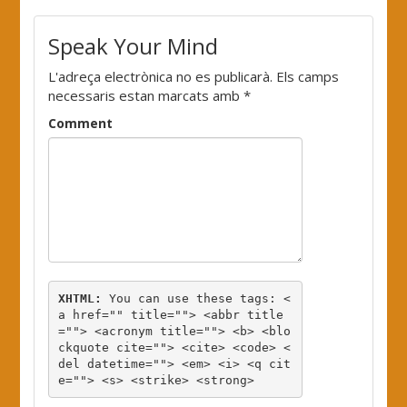
Speak Your Mind
L'adreça electrònica no es publicarà.
Els camps
necessaris estan marcats amb
*
Comment
XHTML:
 You can use these tags: 
<
a href="" title=""> <abbr title
=""> <acronym title=""> <b> <blo
ckquote cite=""> <cite> <code> <
del datetime=""> <em> <i> <q cit
e=""> <s> <strike> <strong> 