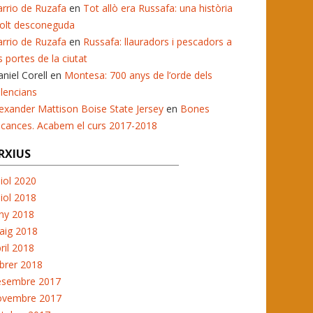
rrio de Ruzafa
en
Tot allò era Russafa: una història
olt desconeguda
rrio de Ruzafa
en
Russafa: llauradors i pescadors a
s portes de la ciutat
niel Corell
en
Montesa: 700 anys de l’orde dels
lencians
exander Mattison Boise State Jersey
en
Bones
acances. Acabem el curs 2017-2018
RXIUS
liol 2020
liol 2018
ny 2018
aig 2018
ril 2018
brer 2018
esembre 2017
ovembre 2017