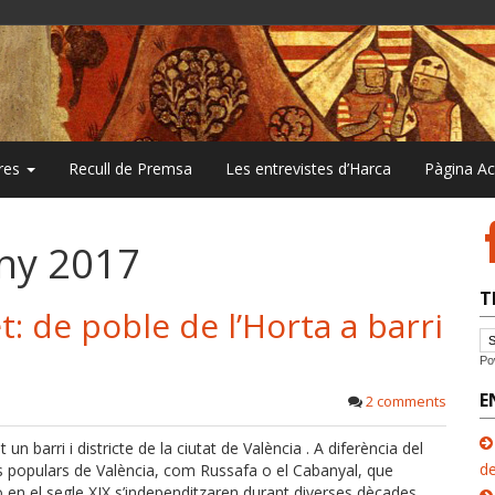
bres
Recull de Premsa
Les entrevistes d’Harca
Pàgina A
ny 2017
T
: de poble de l’Horta a barri
Po
E
2 comments
 un barri i districte de la ciutat de València . A diferència del
de
s populars de València, com Russafa o el Cabanyal, que
ò en el segle XIX s’independitzaren durant diverses dècades,