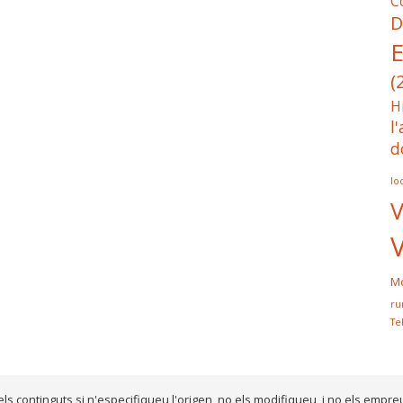
C
D
E
(
H
l
d
lo
V
Mo
ru
Te
els continguts si n'especifiqueu l'origen, no els modifiqueu, i no els empre