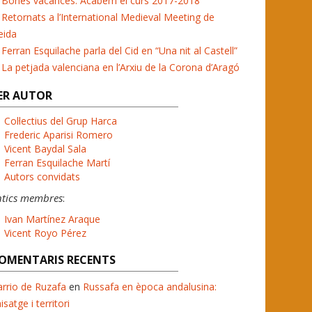
Bones vacances. Acabem el curs 2017-2018
Retornats a l’International Medieval Meeting de
eida
Ferran Esquilache parla del Cid en “Una nit al Castell”
La petjada valenciana en l’Arxiu de la Corona d’Aragó
ER AUTOR
Col·lectius del Grup Harca
Frederic Aparisi Romero
Vicent Baydal Sala
Ferran Esquilache Martí
Autors convidats
ntics membres
:
Ivan Martínez Araque
Vicent Royo Pérez
OMENTARIS RECENTS
rrio de Ruzafa
en
Russafa en època andalusina:
isatge i territori