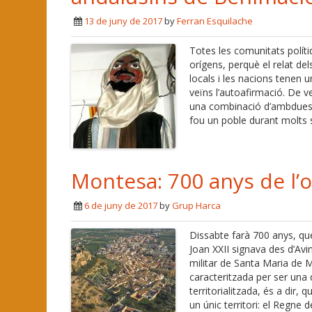
13 de juny de 2017
by
Ferran Esquilache
Totes les comunitats polít
orígens, perquè el relat del
locals i les nacions tenen 
veïns l’autoafirmació. De v
una combinació d’ambdues 
fou un poble durant molts 
Montesa: 700 anys de l’o
6 de juny de 2017
by
Grup Harca
Dissabte farà 700 anys, qu
Joan XXII signava des d’Avi
militar de Santa Maria de 
caracteritzada per ser una 
territorialitzada, és a dir, 
un únic territori: el Regne d