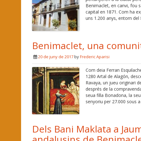
Benimaclet, en canvi, fou 
capital en 1871. Com ha exp
uns 1.200 anys, entorn del
Benimaclet, una comunita
20 de juny de 2017
by
Frederic Aparisi
Com deia Ferran Esquilache 
1280 Artal de Alagón, desc
Ravaya, un jueu originari d
després de la compravenda, 
seua filla Bonadona, la seu
senyoriu per 27.000 sous a
Dels Bani Maklata a Jaum
andalusins de Benimacl