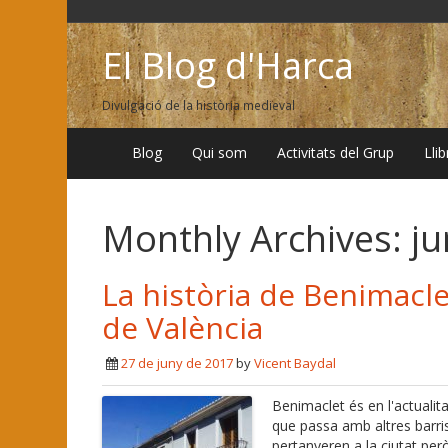
El Blog d'Harca
Divulgació de la història medieval
Blog
Qui som
Activitats del Grup
Lli
Monthly Archives:
ju
La història de Benimaclet
de València
27 de juny de 2017
by
Vicent Baydal
Benimaclet és en l'actualitat
que passa amb altres barri
pertanyeren a la ciutat per