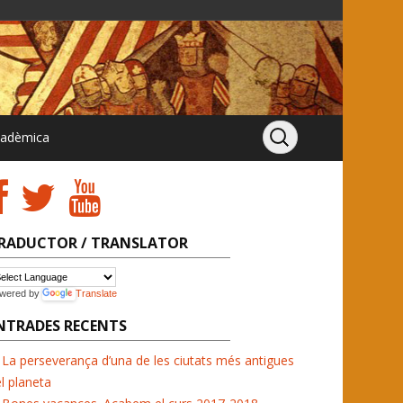
cadèmica
RADUCTOR / TRANSLATOR
wered by
Translate
NTRADES RECENTS
La perseverança d’una de les ciutats més antigues
l planeta