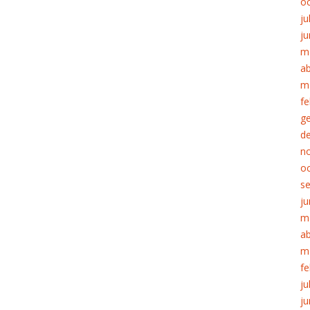
o
ju
ju
m
ab
m
fe
g
d
n
o
s
ju
m
ab
m
fe
ju
ju