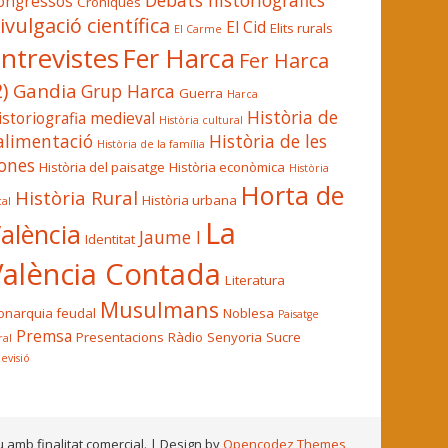
Debats historiogràfics
ongressos
Cròniques
ivulgació científica
El Cid
Elits rurals
El Carme
ntrevistes
Fer Harca
Fer Harca
2)
Gandia
Grup Harca
Guerra
Harca
Història de
istoriografia medieval
Història cultural
'alimentació
Història de les
Història de la família
ones
Història del paisatge
Història econòmica
Història
Horta de
Història Rural
Història urbana
cal
La
alència
Jaume I
Identitat
València Contada
Literatura
Musulmans
narquia feudal
Noblesa
Paisatge
Premsa
Presentacions
Ràdio
Senyoria
Sucre
ral
levisió
u amb finalitat comercial.
| Design by
Opencodez Themes