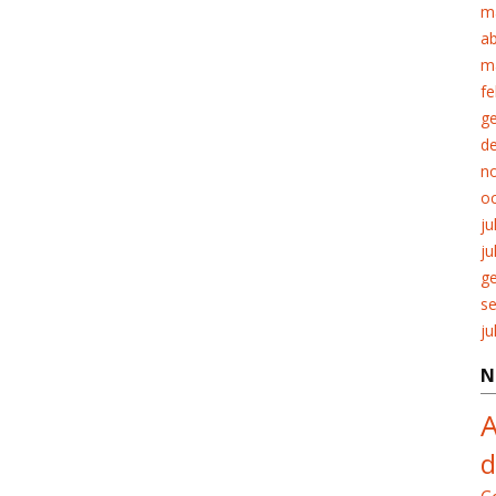
m
ab
m
fe
g
d
n
o
ju
ju
g
s
ju
N
A
d