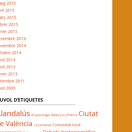
aig 2015
ril 2015
arç 2015
brer 2015
ener 2015
esembre 2014
ovembre 2014
ctubre 2014
liol 2014
liol 2013
ener 2013
etembre 2011
liol 2009
UVOL D’ETIQUETES
landalús
Ciutat
Arqueologia
Balanços d'Harca
e València
Comunitat rural
Cocentaina