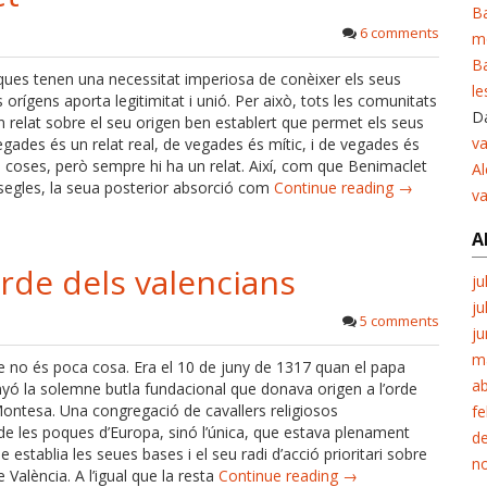
Ba
6 comments
m
Ba
iques tenen una necessitat imperiosa de conèixer els seus
le
s orígens aporta legitimitat i unió. Per això, tots les comunitats
Da
un relat sobre el seu origen ben establert que permet els seus
va
egades és un relat real, de vegades és mític, i de vegades és
coses, però sempre hi ha un relat. Així, com que Benimaclet
Al
segles, la seua posterior absorció com
Continue reading →
v
A
rde dels valencians
ju
ju
5 comments
ju
m
e no és poca cosa. Era el 10 de juny de 1317 quan el papa
ab
nyó la solemne butla fundacional que donava origen a l’orde
Montesa. Una congregació de cavallers religiosos
fe
de les poques d’Europa, sinó l’única, que estava plenament
d
que establia les seues bases i el seu radi d’acció prioritari sobre
n
e València. A l’igual que la resta
Continue reading →