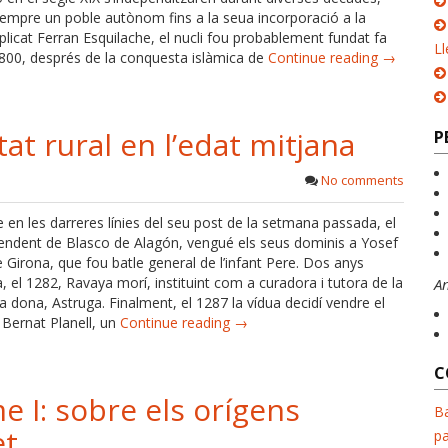
sempre un poble autònom fins a la seua incorporació a la
licat Ferran Esquilache, el nucli fou probablement fundat fa
Ll
 800, després de la conquesta islàmica de
Continue reading →
t rural en l’edat mitjana
P
No comments
en les darreres línies del seu post de la setmana passada, el
endent de Blasco de Alagón, vengué els seus dominis a Yosef
e Girona, que fou batle general de l’infant Pere. Dos anys
el 1282, Ravaya morí, instituint com a curadora i tutora de la
A
a dona, Astruga. Finalment, el 1287 la vídua decidí vendre el
 Bernat Planell, un
Continue reading →
C
e I: sobre els orígens
Ba
et
pa