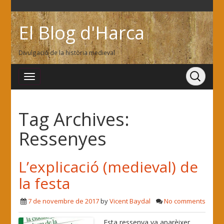
El Blog d'Harca
Divulgació de la història medieval
Tag Archives:
Ressenyes
L’explicació (medieval) de
la festa
7 de novembre de 2017
by
Vicent Baydal
No comments
Esta ressenya va aparèixer