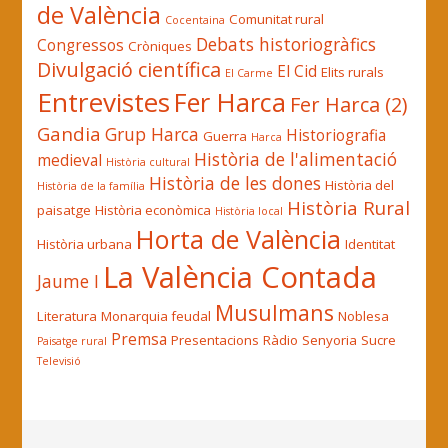
de València
Comunitat rural
Cocentaina
Debats historiogràfics
Congressos
Cròniques
Divulgació científica
El Cid
Elits rurals
El Carme
Entrevistes
Fer Harca
Fer Harca (2)
Gandia
Grup Harca
Historiografia
Guerra
Harca
Història de l'alimentació
medieval
Història cultural
Història de les dones
Història del
Història de la família
Història Rural
paisatge
Història econòmica
Història local
Horta de València
Història urbana
Identitat
La València Contada
Jaume I
Musulmans
Literatura
Monarquia feudal
Noblesa
Premsa
Presentacions
Ràdio
Senyoria
Sucre
Paisatge rural
Televisió