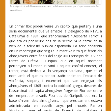
La imatge clàssica de Ramon Muntaner, una caplletra en miniatura que el representa escrivint la
seua Crònica
En primer lloc podeu veure un capítol que pertany a una
sèrie documental que va emetre la Delegació de RTVE a
Catalunya el 1981, que s’anomenava “Desperta Ferro”, i
que ara es pot veure des de la secció “A la carta” de la
web de la televisió pública espanyola. La sèrie consistia
en un recorregut que seguia la mateixa ruta que feren els
almogàvers entre finals del segle XIII i principis del XIV per
terres de Grècia i Turquia, que en aquell moment
pertanyien a l’Imperi Bizantí. I aquest capítol concret, el
tercer, està dedicat a “la venjança catalana”, que és el
nom amb el que es coneix tradicionalment l’episodi de
violència, saqueig i extermini que van engegar els
almogàvers el 1305 contra la població grega, després de
l’assassinat del capità almogàver Roger de Flor per ordre
de l’emperador bizantí. Fou des de Gal·lípoli, que era la
base d’hivern dels almogàvers, i que precisament estava
administrada en aquells anys pel mateix Ramon
Muntaner, que el gruix de l’exercit de catalans i