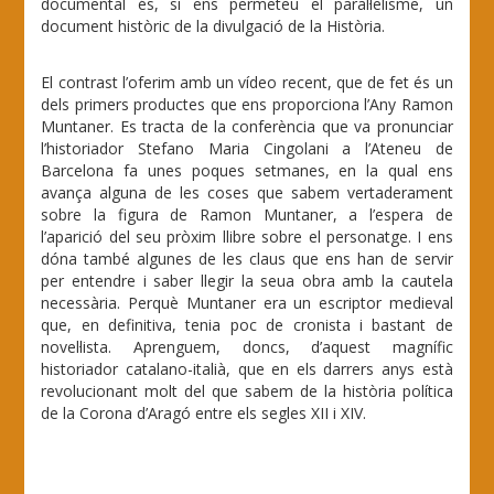
documental és, si ens permeteu el paral·lelisme, un
document històric de la divulgació de la Història.
El contrast l’oferim amb un vídeo recent, que de fet és un
dels primers productes que ens proporciona l’Any Ramon
Muntaner. Es tracta de la conferència que va pronunciar
l’historiador Stefano Maria Cingolani a l’Ateneu de
Barcelona fa unes poques setmanes, en la qual ens
avança alguna de les coses que sabem vertaderament
sobre la figura de Ramon Muntaner, a l’espera de
l’aparició del seu pròxim llibre sobre el personatge. I ens
dóna també algunes de les claus que ens han de servir
per entendre i saber llegir la seua obra amb la cautela
necessària. Perquè Muntaner era un escriptor medieval
que, en definitiva, tenia poc de cronista i bastant de
novel·lista. Aprenguem, doncs, d’aquest magnífic
historiador catalano-italià, que en els darrers anys està
revolucionant molt del que sabem de la història política
de la Corona d’Aragó entre els segles XII i XIV.