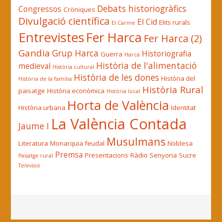
Debats historiogràfics
Congressos
Cròniques
Divulgació científica
El Cid
Elits rurals
El Carme
Entrevistes
Fer Harca
Fer Harca (2)
Gandia
Grup Harca
Historiografia
Guerra
Harca
Història de l'alimentació
medieval
Història cultural
Història de les dones
Història del
Història de la família
Història Rural
paisatge
Història econòmica
Història local
Horta de València
Història urbana
Identitat
La València Contada
Jaume I
Musulmans
Literatura
Monarquia feudal
Noblesa
Premsa
Presentacions
Ràdio
Senyoria
Sucre
Paisatge rural
Televisió