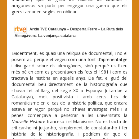
aragonesos va partir per engegar una guerra que els
grecs tardarien segles en oblidar.
Arxiu TVE Catalunya – Desperta Ferro – La Ruta dels
Almogàvers. La venjança catalana
Evidentment, és quasi una relíquia de documental, i no el
posem ací perquè el vegeu com una font d’aprenentatge
i divulgació sobre els almogàvers, sinó perquè us fixeu
més bé en com es presentaven els fets el 1981 i com es
tractava la història en aquells anys. De fet, el guió del
documental beu directament de la historiografia que
s’havia fet al llarg del segle XX a Espanya (i també a
Catalunya), molt positivista i amb certs tics de
romanticisme en el cas de la història política, que encara
estava en vigor perquè no s’havia investigat més i a
penes començava a penetrar a les universitats la
Nouvelle Histoire
francesa i el Marxisme. No es tracta de
criticar-ho ni jutjar-ho, simplement de constatar-ho i fer
història de la historiografia, i podríem dir que el