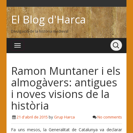
El Blog d'Harca
Divulgació de la història medieval
Ramon Muntaner i els
almogàvers: antigues
i noves visions de la
història
21 d'abril de 2015
by
Grup Harca
No comments
Fa uns mesos, la Generalitat de Catalunya va declarar