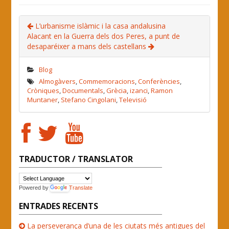
L’urbanisme islàmic i la casa andalusina
Alacant en la Guerra dels dos Peres, a punt de
desaparéixer a mans dels castellans
Blog
Almogàvers
,
Commemoracions
,
Conferències
,
Cròniques
,
Documentals
,
Grècia
,
izanci
,
Ramon
Muntaner
,
Stefano Cingolani
,
Televisió
TRADUCTOR / TRANSLATOR
Powered by
Translate
ENTRADES RECENTS
La perseverança d’una de les ciutats més antigues del