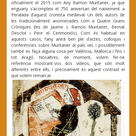
oficialment el 2015 com Any Ramon Muntaner, ja que
enguany s’acompleix el 750 aniversari del naixement a
Peralada d’aquest cronista medieval. Un dels autors de
les tradicionalment anomenades com a Quatre Grans
Cròniques (les de Jaume I, Ramon Muntaner, Bernat
Desclot i Pere el Cerimoniós). Com és habitual en
aquests casos, l’any anirà ben ple d’actes, col·loquis i
conferències sobre Muntaner al país veí, i possiblement
també es faça alguna cosa per València, Mallorca i fins i
tot Aragó. Nosaltres, de moment, volem fer-ne
referència mostrant-vos dos vídeos, que són molt
diferents entre ells, i precisament és aquest contrast el
que volem remarcar.