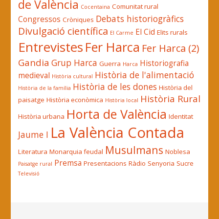
de València
Comunitat rural
Cocentaina
Debats historiogràfics
Congressos
Cròniques
Divulgació científica
El Cid
Elits rurals
El Carme
Entrevistes
Fer Harca
Fer Harca (2)
Gandia
Grup Harca
Historiografia
Guerra
Harca
Història de l'alimentació
medieval
Història cultural
Història de les dones
Història del
Història de la família
Història Rural
paisatge
Història econòmica
Història local
Horta de València
Història urbana
Identitat
La València Contada
Jaume I
Musulmans
Literatura
Monarquia feudal
Noblesa
Premsa
Presentacions
Ràdio
Senyoria
Sucre
Paisatge rural
Televisió