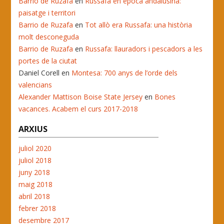
Barrio de Ruzafa
en
Russafa en època andalusina:
paisatge i territori
Barrio de Ruzafa
en
Tot allò era Russafa: una història
molt desconeguda
Barrio de Ruzafa
en
Russafa: llauradors i pescadors a les
portes de la ciutat
Daniel Corell
en
Montesa: 700 anys de l’orde dels
valencians
Alexander Mattison Boise State Jersey
en
Bones
vacances. Acabem el curs 2017-2018
ARXIUS
juliol 2020
juliol 2018
juny 2018
maig 2018
abril 2018
febrer 2018
desembre 2017