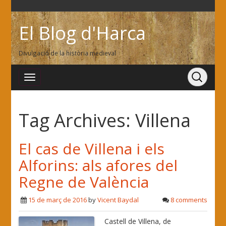
El Blog d'Harca
Divulgació de la història medieval
Tag Archives:
Villena
El cas de Villena i els
Alforins: als afores del
Regne de València
15 de març de 2016
by
Vicent Baydal
8 comments
Castell de Villena, de