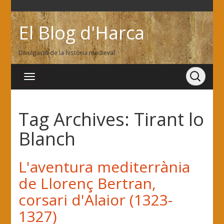
El Blog d'Harca
Divulgació de la història medieval
Tag Archives:
Tirant lo
Blanch
L'aventura mediterrània
de Llorenç Bertran,
corsari d'Alaior (1323-
1327)