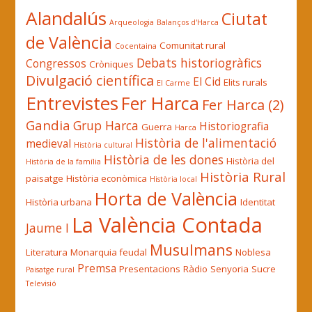
Alandalús
Ciutat
Arqueologia
Balanços d'Harca
de València
Comunitat rural
Cocentaina
Debats historiogràfics
Congressos
Cròniques
Divulgació científica
El Cid
Elits rurals
El Carme
Entrevistes
Fer Harca
Fer Harca (2)
Gandia
Grup Harca
Historiografia
Guerra
Harca
Història de l'alimentació
medieval
Història cultural
Història de les dones
Història del
Història de la família
Història Rural
paisatge
Història econòmica
Història local
Horta de València
Història urbana
Identitat
La València Contada
Jaume I
Musulmans
Literatura
Monarquia feudal
Noblesa
Premsa
Presentacions
Ràdio
Senyoria
Sucre
Paisatge rural
Televisió