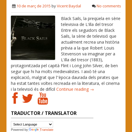
10 de març de 2015
by
Vicent Baydal
No comments
Black Sails, la preqüela en sèrie
televisiva de L'illa del tresor
Entre els seguidors de Black
Sails, la sèrie de televisió que
actualment recrea una història
prèvia a la que Robert Louis
Stevenson va imaginar per a
L'illa del tresor (1883),
protagonitzada pel capità Flint i Long John Silver, de ben
segur que hi ha molts medievalistes. I això té una
explicació, malgrat que l''època daurada dels pirates que
ha estat tantes voltes recreada en la literatura, el cinema
i la televisió és de difícil
Continue reading →
TRADUCTOR / TRANSLATOR
Powered by
Translate