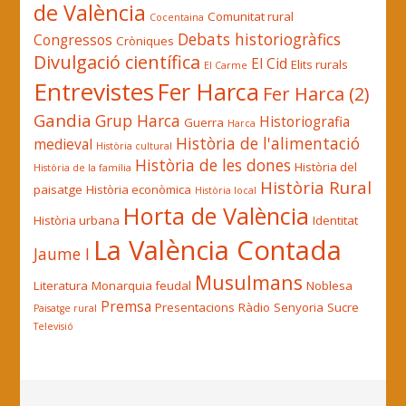
de València
Comunitat rural
Cocentaina
Debats historiogràfics
Congressos
Cròniques
Divulgació científica
El Cid
Elits rurals
El Carme
Entrevistes
Fer Harca
Fer Harca (2)
Gandia
Grup Harca
Historiografia
Guerra
Harca
Història de l'alimentació
medieval
Història cultural
Història de les dones
Història del
Història de la família
Història Rural
paisatge
Història econòmica
Història local
Horta de València
Història urbana
Identitat
La València Contada
Jaume I
Musulmans
Literatura
Monarquia feudal
Noblesa
Premsa
Presentacions
Ràdio
Senyoria
Sucre
Paisatge rural
Televisió