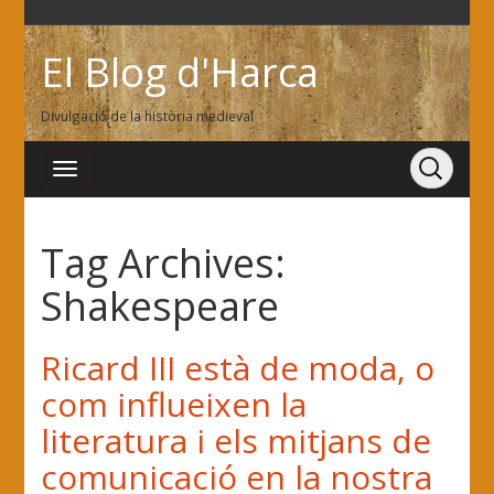
El Blog d'Harca
Divulgació de la història medieval
Tag Archives:
Shakespeare
Ricard III està de moda, o
com influeixen la
literatura i els mitjans de
comunicació en la nostra