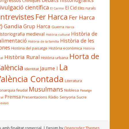
Debats historiogràfics
ongressos
Cròniques
ivulgació científica
El Cid
Elits rurals
El Carme
ntrevistes
Fer Harca
Fer Harca
2)
Gandia
Grup Harca
Guerra
Harca
Història de
istoriografia medieval
Història cultural
'alimentació
Història de les
Història de la família
ones
Història del paisatge
Història econòmica
Història
Horta de
Història Rural
Història urbana
cal
La
alència
Jaume I
Identitat
València Contada
Literatura
Musulmans
narquia feudal
Noblesa
Paisatge
Premsa
Presentacions
Ràdio
Senyoria
Sucre
ral
levisió
u amb finalitat comercial.
| Design by
Opencodez Themes