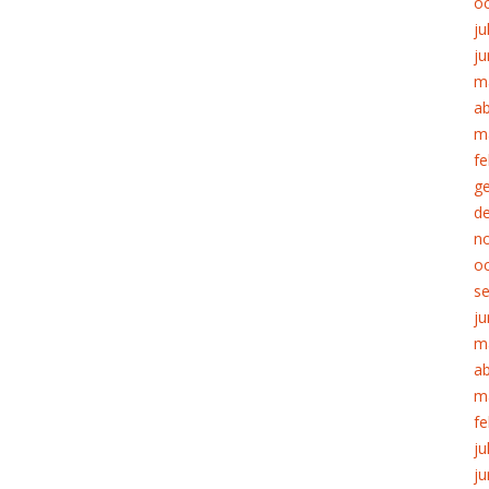
o
ju
ju
m
ab
m
fe
g
d
n
o
s
ju
m
ab
m
fe
ju
ju