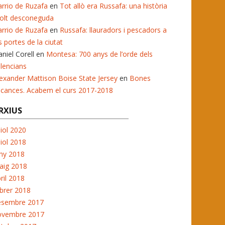
rrio de Ruzafa
en
Tot allò era Russafa: una història
olt desconeguda
rrio de Ruzafa
en
Russafa: llauradors i pescadors a
s portes de la ciutat
niel Corell
en
Montesa: 700 anys de l’orde dels
lencians
exander Mattison Boise State Jersey
en
Bones
acances. Acabem el curs 2017-2018
RXIUS
liol 2020
liol 2018
ny 2018
aig 2018
ril 2018
brer 2018
esembre 2017
ovembre 2017