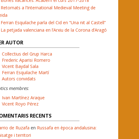
Bones vacances. Acabem el curs 2017-2018
Retornats a l’International Medieval Meeting de
eida
Ferran Esquilache parla del Cid en “Una nit al Castell”
La petjada valenciana en l’Arxiu de la Corona d’Aragó
ER AUTOR
Col·lectius del Grup Harca
Frederic Aparisi Romero
Vicent Baydal Sala
Ferran Esquilache Martí
Autors convidats
ntics membres
:
Ivan Martínez Araque
Vicent Royo Pérez
OMENTARIS RECENTS
rrio de Ruzafa
en
Russafa en època andalusina:
isatge i territori