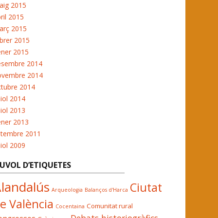
aig 2015
ril 2015
arç 2015
brer 2015
ener 2015
esembre 2014
ovembre 2014
ctubre 2014
liol 2014
liol 2013
ener 2013
etembre 2011
liol 2009
UVOL D’ETIQUETES
landalús
Ciutat
Arqueologia
Balanços d'Harca
e València
Comunitat rural
Cocentaina