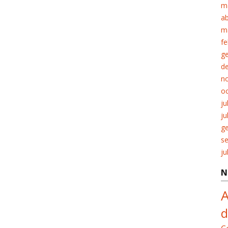
m
ab
m
fe
g
d
n
o
ju
ju
g
s
ju
N
A
d