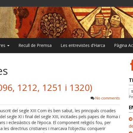
bres
Recull de Premsa
Les entrevistes d’Harca
Pàgina A
es
T
96, 1212, 1251 i 1320)
Po
No comments
E
crit del segle XIII Com és ben sabut, les principals croades
l segle XI i final del segle XIII, incitades pels papes de Roma i
aris i eclesiàstics de l’època. El component religiós fou, per
de
les directrius cristianes i marcava l’objectiu: conquerir