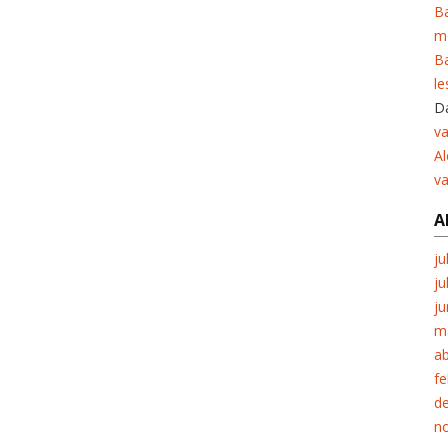
Ba
m
Ba
le
Da
va
Al
v
A
ju
ju
ju
m
ab
fe
d
n