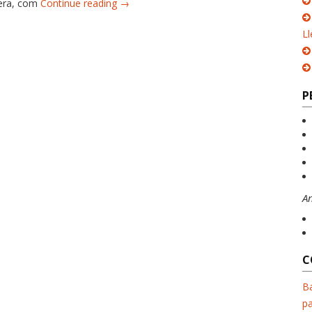
o era, com
Continue reading →
Ll
P
A
C
Ba
pa