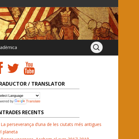
cadèmica
RADUCTOR / TRANSLATOR
wered by
Translate
NTRADES RECENTS
La perseverança d’una de les ciutats més antigues
l planeta