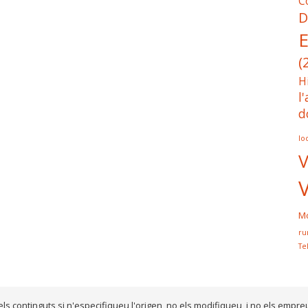
C
D
E
(
H
l
d
lo
V
Mo
ru
Te
els continguts si n'especifiqueu l'origen, no els modifiqueu, i no els empre