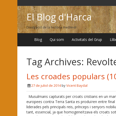
El Blog d'Harca
Divulgació de la història medieval
Blog
Qui som
Activitats del Grup
Lli
Tag Archives:
Revolt
Les croades populars (10
27 de juliol de 2014
by
Vicent Baydal
Musulmans capturats per croats cristians en un manus
europees contra Terra Santa es produïren entre final de
liderades pels principals reis, prínceps i senyors nobili
tant, essencial, ja que homogeneïtzava els croats sota 