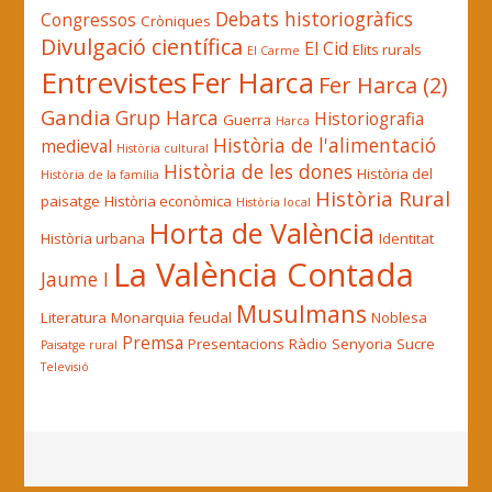
Debats historiogràfics
Congressos
Cròniques
Divulgació científica
El Cid
Elits rurals
El Carme
Entrevistes
Fer Harca
Fer Harca (2)
Gandia
Grup Harca
Historiografia
Guerra
Harca
Història de l'alimentació
medieval
Història cultural
Història de les dones
Història del
Història de la família
Història Rural
paisatge
Història econòmica
Història local
Horta de València
Història urbana
Identitat
La València Contada
Jaume I
Musulmans
Literatura
Monarquia feudal
Noblesa
Premsa
Presentacions
Ràdio
Senyoria
Sucre
Paisatge rural
Televisió