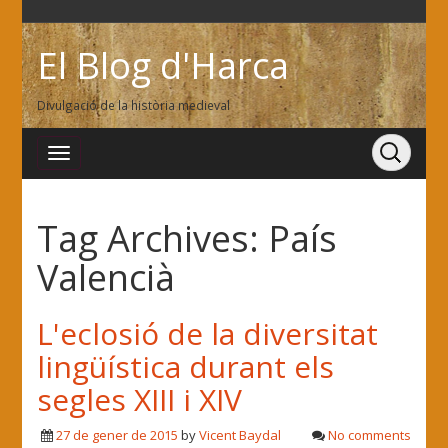
El Blog d'Harca
Divulgació de la història medieval
Tag Archives:
País
Valencià
L'eclosió de la diversitat
lingüística durant els
segles XIII i XIV
27 de gener de 2015
by
Vicent Baydal
No comments