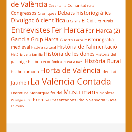
de València
Comunitat rural
Cocentaina
Debats historiogràfics
Congressos
Cròniques
Divulgació científica
El Cid
Elits rurals
El Carme
Entrevistes
Fer Harca
Fer Harca (2)
Gandia
Grup Harca
Historiografia
Guerra
Harca
Història de l'alimentació
medieval
Història cultural
Història de les dones
Història del
Història de la família
Història Rural
paisatge
Història econòmica
Història local
Horta de València
Història urbana
Identitat
La València Contada
Jaume I
Musulmans
Literatura
Monarquia feudal
Noblesa
Premsa
Presentacions
Ràdio
Senyoria
Sucre
Paisatge rural
Televisió