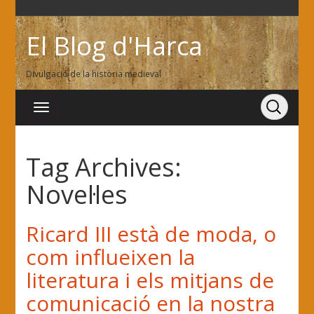
El Blog d'Harca
Divulgació de la història medieval
Tag Archives:
Novel·les
Ricard III està de moda, o
com influeixen la
literatura i els mitjans de
comunicació en la nostra