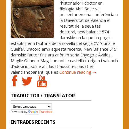
l’historiador i doctor en
filologia Abel Soler va
presentar en una conferència a
la Universitat de València el
resultat de la seua tesi
doctoral, new balance 574
damskie en la que ha pogut
establir per fi l’autoria de la novel·la del segle XV “Curial e
Güelfa”. D’acord amb aquesta recerca, New Balance 515
damskie l’autor fins ara anònim seria Enyego d’Àvalos,
Maglie Orlando Magic un noble castellà d’origen i valencià
d’adopció, solde adidas chaussures pas cher
valencianoparlant, que es
Continue reading →
TRADUCTOR / TRANSLATOR
Powered by
Translate
ENTRADES RECENTS