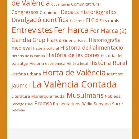
de València
Comunitat rural
Cocentaina
Debats historiogràfics
Congressos
Cròniques
Divulgació científica
El Cid
Elits rurals
El Carme
Entrevistes
Fer Harca
Fer Harca (2)
Gandia
Grup Harca
Historiografia
Guerra
Harca
Història de l'alimentació
medieval
Història cultural
Història de les dones
Història del
Història de la família
Història Rural
paisatge
Història econòmica
Història local
Horta de València
Història urbana
Identitat
La València Contada
Jaume I
Musulmans
Literatura
Monarquia feudal
Noblesa
Premsa
Presentacions
Ràdio
Senyoria
Sucre
Paisatge rural
Televisió