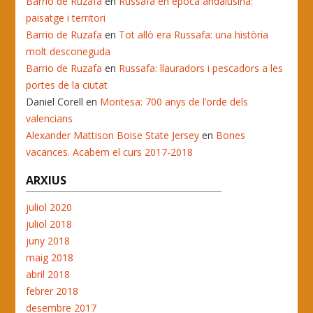
Barrio de Ruzafa
en
Russafa en època andalusina:
paisatge i territori
Barrio de Ruzafa
en
Tot allò era Russafa: una història
molt desconeguda
Barrio de Ruzafa
en
Russafa: llauradors i pescadors a les
portes de la ciutat
Daniel Corell
en
Montesa: 700 anys de l’orde dels
valencians
Alexander Mattison Boise State Jersey
en
Bones
vacances. Acabem el curs 2017-2018
ARXIUS
juliol 2020
juliol 2018
juny 2018
maig 2018
abril 2018
febrer 2018
desembre 2017