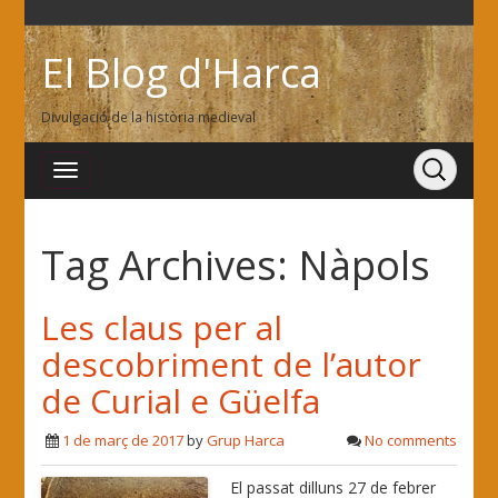
El Blog d'Harca
Divulgació de la història medieval
Tag Archives:
Nàpols
Les claus per al
descobriment de l’autor
de Curial e Güelfa
1 de març de 2017
by
Grup Harca
No comments
El passat dilluns 27 de febrer