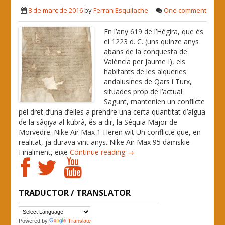
8 de març de 2016
by
Ferran Esquilache
One comment
En l’any 619 de l’Hègira, que és
el 1223 d. C. (uns quinze anys
abans de la conquesta de
València per Jaume I), els
habitants de les alqueries
andalusines de Qars i Turx,
situades prop de l’actual
Sagunt, mantenien un conflicte
pel dret d’una d’elles a prendre una certa quantitat d’aigua
de la sâqiya al-kubrà, és a dir, la Séquia Major de
Morvedre. Nike Air Max 1 Heren wit Un conflicte que, en
realitat, ja durava vint anys. Nike Air Max 95 damskie
Finalment, eixe
Continue reading →
TRADUCTOR / TRANSLATOR
Powered by
Translate