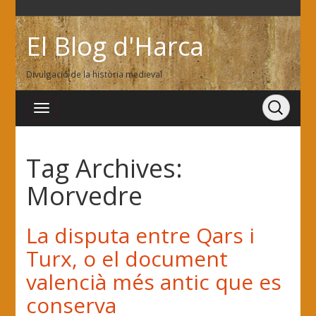
El Blog d'Harca
Divulgació de la història medieval
Tag Archives:
Morvedre
La disputa entre Qars i
Turx, o el document
valencià més antic que es
conserva