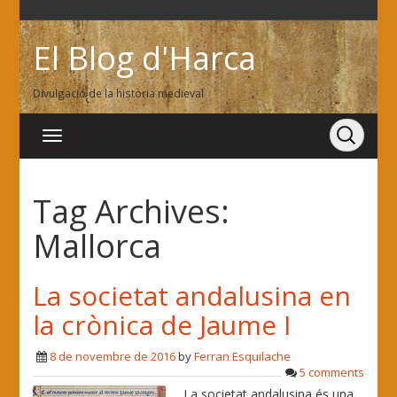
El Blog d'Harca
Divulgació de la història medieval
Tag Archives:
Mallorca
La societat andalusina en
la crònica de Jaume I
8 de novembre de 2016
by
Ferran Esquilache
5 comments
La societat andalusina és una