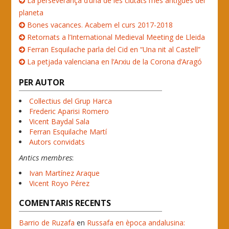
La perseverança d’una de les ciutats més antigues del
planeta
Bones vacances. Acabem el curs 2017-2018
Retornats a l’International Medieval Meeting de Lleida
Ferran Esquilache parla del Cid en “Una nit al Castell”
La petjada valenciana en l’Arxiu de la Corona d’Aragó
PER AUTOR
Col·lectius del Grup Harca
Frederic Aparisi Romero
Vicent Baydal Sala
Ferran Esquilache Martí
Autors convidats
Antics membres
:
Ivan Martínez Araque
Vicent Royo Pérez
COMENTARIS RECENTS
Barrio de Ruzafa
en
Russafa en època andalusina: