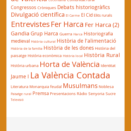
Cocentaina
Debats historiogràfics
Congressos
Cròniques
Divulgació científica
El Cid
Elits rurals
El Carme
Entrevistes
Fer Harca
Fer Harca (2)
Gandia
Grup Harca
Historiografia
Guerra
Harca
Història de l'alimentació
medieval
Història cultural
Història de les dones
Història del
Història de la família
Història Rural
paisatge
Història econòmica
Història local
Horta de València
Història urbana
Identitat
La València Contada
Jaume I
Musulmans
Literatura
Monarquia feudal
Noblesa
Premsa
Presentacions
Ràdio
Senyoria
Sucre
Paisatge rural
Televisió