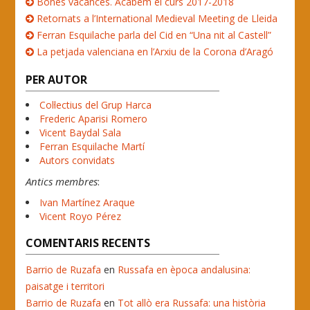
Bones vacances. Acabem el curs 2017-2018
Retornats a l’International Medieval Meeting de Lleida
Ferran Esquilache parla del Cid en “Una nit al Castell”
La petjada valenciana en l’Arxiu de la Corona d’Aragó
PER AUTOR
Col·lectius del Grup Harca
Frederic Aparisi Romero
Vicent Baydal Sala
Ferran Esquilache Martí
Autors convidats
Antics membres
:
Ivan Martínez Araque
Vicent Royo Pérez
COMENTARIS RECENTS
Barrio de Ruzafa
en
Russafa en època andalusina:
paisatge i territori
Barrio de Ruzafa
en
Tot allò era Russafa: una història