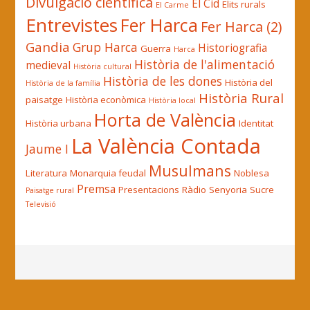
Divulgació científica
El Cid
Elits rurals
El Carme
Entrevistes
Fer Harca
Fer Harca (2)
Gandia
Grup Harca
Historiografia
Guerra
Harca
Història de l'alimentació
medieval
Història cultural
Història de les dones
Història del
Història de la família
Història Rural
paisatge
Història econòmica
Història local
Horta de València
Història urbana
Identitat
La València Contada
Jaume I
Musulmans
Literatura
Monarquia feudal
Noblesa
Premsa
Presentacions
Ràdio
Senyoria
Sucre
Paisatge rural
Televisió