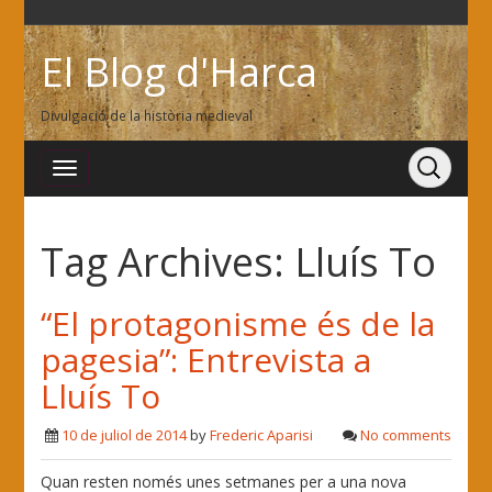
El Blog d'Harca
Divulgació de la història medieval
Tag Archives:
Lluís To
“El protagonisme és de la
pagesia”: Entrevista a
Lluís To
10 de juliol de 2014
by
Frederic Aparisi
No comments
Quan resten només unes setmanes per a una nova