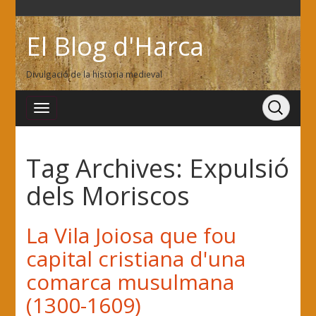
El Blog d'Harca
Divulgació de la història medieval
Tag Archives:
Expulsió
dels Moriscos
La Vila Joiosa que fou
capital cristiana d'una
comarca musulmana
(1300-1609)