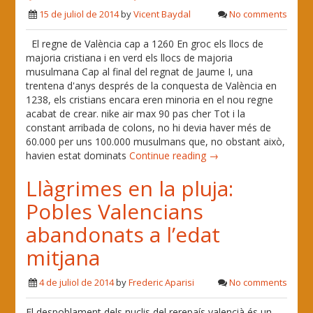
15 de juliol de 2014
by
Vicent Baydal
No comments
El regne de València cap a 1260 En groc els llocs de
majoria cristiana i en verd els llocs de majoria
musulmana Cap al final del regnat de Jaume I, una
trentena d'anys després de la conquesta de València en
1238, els cristians encara eren minoria en el nou regne
acabat de crear. nike air max 90 pas cher Tot i la
constant arribada de colons, no hi devia haver més de
60.000 per uns 100.000 musulmans que, no obstant això,
havien estat dominats
Continue reading →
Llàgrimes en la pluja:
Pobles Valencians
abandonats a l’edat
mitjana
4 de juliol de 2014
by
Frederic Aparisi
No comments
El despoblament dels nuclis del rerepaís valencià és un