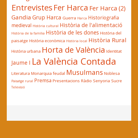
Entrevistes
Fer Harca
Fer Harca (2)
Gandia
Grup Harca
Historiografia
Guerra
Harca
Història de l'alimentació
medieval
Història cultural
Història de les dones
Història del
Història de la família
Història Rural
paisatge
Història econòmica
Història local
Horta de València
Història urbana
Identitat
La València Contada
Jaume I
Musulmans
Literatura
Monarquia feudal
Noblesa
Premsa
Presentacions
Ràdio
Senyoria
Sucre
Paisatge rural
Televisió