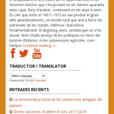
fenomen històric que s'ha produït en els darrers quaranta
anys i que, lluny d'acabar, continuarà en els anys a venir.
És cert que entre el 1967 i 1972 es van produir el gruix
dels abandonaments, un èxode rural que anà a farcir els
extraradis de les ciutats, València i Barcelona
fonamentalment. El degoteig, però, sembla que no s'ha
aturat. Nick Chubb Jerseys Ni les polítiques en favor del
turisme d'interior, ni les subvencions agrícoles, com
tampoc
Continue reading →
TRADUCTOR / TRANSLATOR
Powered by
Translate
ENTRADES RECENTS
La perseverança d’una de les ciutats més antigues del
planeta
Bones vacances. Acabem el curs 2017-2018