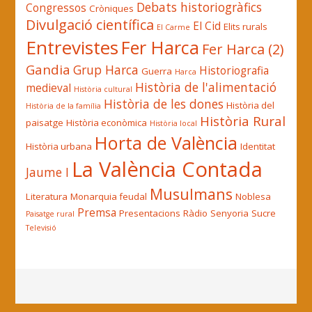
Debats historiogràfics
Congressos
Cròniques
Divulgació científica
El Cid
Elits rurals
El Carme
Entrevistes
Fer Harca
Fer Harca (2)
Gandia
Grup Harca
Historiografia
Guerra
Harca
Història de l'alimentació
medieval
Història cultural
Història de les dones
Història del
Història de la família
Història Rural
paisatge
Història econòmica
Història local
Horta de València
Història urbana
Identitat
La València Contada
Jaume I
Musulmans
Literatura
Monarquia feudal
Noblesa
Premsa
Presentacions
Ràdio
Senyoria
Sucre
Paisatge rural
Televisió