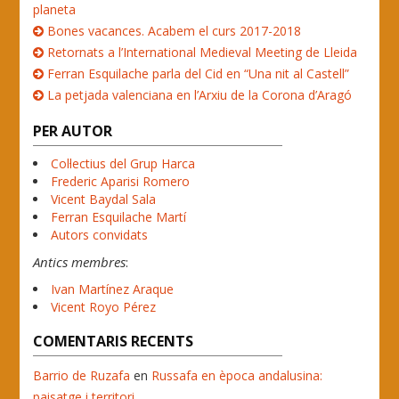
planeta
Bones vacances. Acabem el curs 2017-2018
Retornats a l’International Medieval Meeting de Lleida
Ferran Esquilache parla del Cid en “Una nit al Castell”
La petjada valenciana en l’Arxiu de la Corona d’Aragó
PER AUTOR
Col·lectius del Grup Harca
Frederic Aparisi Romero
Vicent Baydal Sala
Ferran Esquilache Martí
Autors convidats
Antics membres
:
Ivan Martínez Araque
Vicent Royo Pérez
COMENTARIS RECENTS
Barrio de Ruzafa
en
Russafa en època andalusina:
paisatge i territori