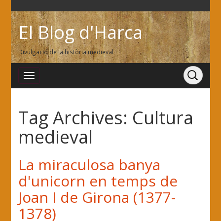
El Blog d'Harca
Divulgació de la història medieval
Tag Archives:
Cultura
medieval
La miraculosa banya
d'unicorn en temps de
Joan I de Girona (1377-
1378)