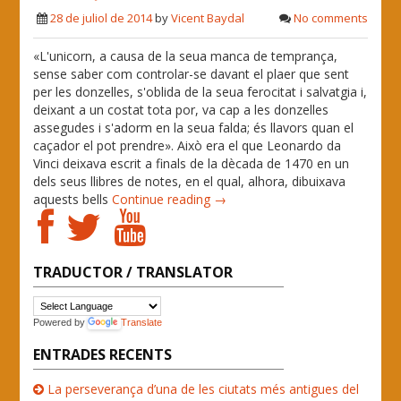
28 de juliol de 2014
by
Vicent Baydal
No comments
«L'unicorn, a causa de la seua manca de temprança,
sense saber com controlar-se davant el plaer que sent
per les donzelles, s'oblida de la seua ferocitat i salvatgia i,
deixant a un costat tota por, va cap a les donzelles
assegudes i s'adorm en la seua falda; és llavors quan el
caçador el pot prendre». Això era el que Leonardo da
Vinci deixava escrit a finals de la dècada de 1470 en un
dels seus llibres de notes, en el qual, alhora, dibuixava
aquests bells
Continue reading →
TRADUCTOR / TRANSLATOR
Powered by
Translate
ENTRADES RECENTS
La perseverança d’una de les ciutats més antigues del