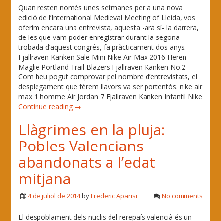
Quan resten només unes setmanes per a una nova
edició de l’International Medieval Meeting of Lleida, vos
oferim encara una entrevista, aquesta -ara sí- la darrera,
de les que vam poder enregistrar durant la segona
trobada d’aquest congrés, fa pràcticament dos anys.
Fjallraven Kanken Sale Mini Nike Air Max 2016 Heren
Maglie Portland Trail Blazers Fjallraven Kanken No.2
Com heu pogut comprovar pel nombre d’entrevistats, el
desplegament que férem llavors va ser portentós. nike air
max 1 homme Air Jordan 7 Fjallraven Kanken Infantil Nike
Continue reading →
Llàgrimes en la pluja:
Pobles Valencians
abandonats a l’edat
mitjana
4 de juliol de 2014
by
Frederic Aparisi
No comments
El despoblament dels nuclis del rerepaís valencià és un