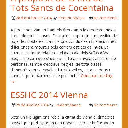
Tots Sants de Cocentaina
28 d'octubre de 2014
by
Frederic Aparisi
No comments
A poc a poc van arribant els firers amb les mercaderies a
lloms de mules i ases. De carros, cap ni un. Impossible de
pujar les costeres i camins que condueixen fins ací, i més
difícil encara moure’s pels carrers estrets del nucli. La
calma – sempre relativa- del dia a dia dels veïns dóna
pas, a mesura que s’acosta el dia assenyalat, al tràfec de
persones, també d’esclaus negres, de tota classe
d’animals -porcs, cavalcadures, ovelles, cabres, bous i
vaques, principalment- i de productes
Continue reading
→
ESSHC 2014 Vienna
29 de juliol de 2014
by
Frederic Aparisi
No comments
Sota un fi plugim ens rebia la ciutat de Viena el dimecres
passat per participar en una nova sessió de la European