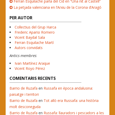
Ferran Esquilache parla del Cid en “Una nit al Castell”
La petjada valenciana en l’Arxiu de la Corona d’Aragó
PER AUTOR
Col·lectius del Grup Harca
Frederic Aparisi Romero
Vicent Baydal Sala
Ferran Esquilache Martí
Autors convidats
Antics membres
:
Ivan Martínez Araque
Vicent Royo Pérez
COMENTARIS RECENTS
Barrio de Ruzafa
en
Russafa en època andalusina:
paisatge i territori
Barrio de Ruzafa
en
Tot allò era Russafa: una història
molt desconeguda
Barrio de Ruzafa
en
Russafa: llauradors i pescadors a les