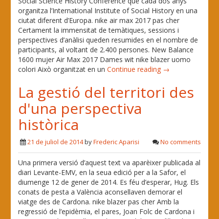
Social Science History Conference que cada dos anys
organitza l’International Institute of Social History en una
ciutat diferent d’Europa. nike air max 2017 pas cher
Certament la immensitat de temàtiques, sessions i
perspectives d’anàlisi queden resumides en el nombre de
participants, al voltant de 2.400 persones. New Balance
1600 mujer Air Max 2017 Dames wit nike blazer uomo
colori Això organitzat en un
Continue reading →
La gestió del territori des
d'una perspectiva
històrica
21 de juliol de 2014
by
Frederic Aparisi
No comments
Una primera versió d’aquest text va aparèixer publicada al
diari Levante-EMV, en la seua edició per a la Safor, el
diumenge 12 de gener de 2014. Es féu d’esperar, Hug. Els
conats de pesta a València aconsellaven demorar el
viatge des de Cardona. nike blazer pas cher Amb la
regressió de l’epidèmia, el pares, Joan Folc de Cardona i