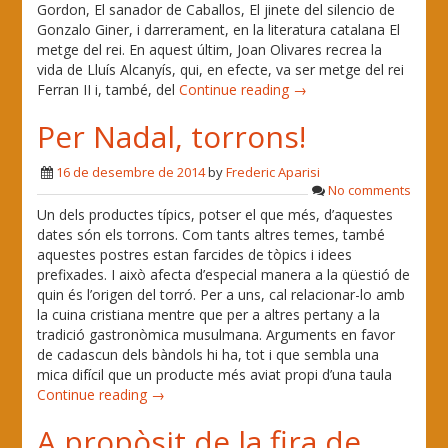
Gordon, El sanador de Caballos, El jinete del silencio de
Gonzalo Giner, i darrerament, en la literatura catalana El
metge del rei. En aquest últim, Joan Olivares recrea la
vida de Lluís Alcanyís, qui, en efecte, va ser metge del rei
Ferran II i, també, del
Continue reading →
Per Nadal, torrons!
16 de desembre de 2014
by
Frederic Aparisi
No comments
Un dels productes típics, potser el que més, d’aquestes
dates són els torrons. Com tants altres temes, també
aquestes postres estan farcides de tòpics i idees
prefixades. I això afecta d’especial manera a la qüestió de
quin és l’origen del torró. Per a uns, cal relacionar-lo amb
la cuina cristiana mentre que per a altres pertany a la
tradició gastronòmica musulmana. Arguments en favor
de cadascun dels bàndols hi ha, tot i que sembla una
mica difícil que un producte més aviat propi d’una taula
Continue reading →
A propòsit de la fira de