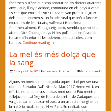
fenomen històric que s'ha produït en els darrers quaranta
anys i que, lluny d'acabar, continuarà en els anys a venir.
És cert que entre el 1967 i 1972 es van produir el gruix
dels abandonaments, un èxode rural que anà a farcir els
extraradis de les ciutats, València i Barcelona
fonamentalment. El degoteig, però, sembla que no s'ha
aturat. Nick Chubb Jerseys Ni les polítiques en favor del
turisme d'interior, ni les subvencions agrícoles, com
tampoc
Continue reading →
La mel és més dolça que
la sang
1 de juliol de 2014
by
Frederic Aparisi
No comments
Alguns reconeixereu de seguida aquest títol per ser una
obra de Salvador Dalí. Nike Air Max 2017 Heren wit I, en
efecte, no aneu errats. adidas nmd uomo Fou mentre
fullejava un catàleg de l’obra del pintor de Cadaqués que
vaig pensar en dedicar el post a un aspecte marginal de
la història rural: la mel. Nike Paris En realitat, com