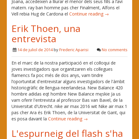
Joana, accedeixen a lliurar el menor dels seus fills a l’avi
matern. ray ban homme pas cher Finalment, Alfons el
Vell rebia Hug de Cardona el
Continue reading →
Erik Thoen, una
entrevista
14 de juliol de 2014
by
Frederic Aparisi
No comments
En el marc de la nostra participació en el col·loqui de
joves investigadors que organitzaren els col·legues
flamencs fa poc més de dos anys, vam tindre
l’oportunitat d'entrevistar alguns investigadors de l'àmbit
historiogràfic de llengua neerlandesa. New Balance 420
hombre adidas eqt hombre New Balance męskie Ja us
vam oferir l'entrevista al professor Bas van Bavel, de la
Universitat d'Utrecht. nike air max 2016 wit Nike air max 1
pas cher Ara és Erik Thoen, de la Universitat de Gant, qui
es posa davant la
Continue reading →
L'espurneig del flash s'ha