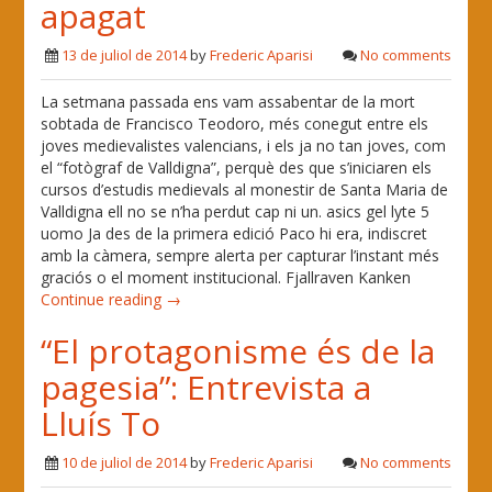
apagat
13 de juliol de 2014
by
Frederic Aparisi
No comments
La setmana passada ens vam assabentar de la mort
sobtada de Francisco Teodoro, més conegut entre els
joves medievalistes valencians, i els ja no tan joves, com
el “fotògraf de Valldigna”, perquè des que s’iniciaren els
cursos d’estudis medievals al monestir de Santa Maria de
Valldigna ell no se n’ha perdut cap ni un. asics gel lyte 5
uomo Ja des de la primera edició Paco hi era, indiscret
amb la càmera, sempre alerta per capturar l’instant més
graciós o el moment institucional. Fjallraven Kanken
Continue reading →
“El protagonisme és de la
pagesia”: Entrevista a
Lluís To
10 de juliol de 2014
by
Frederic Aparisi
No comments