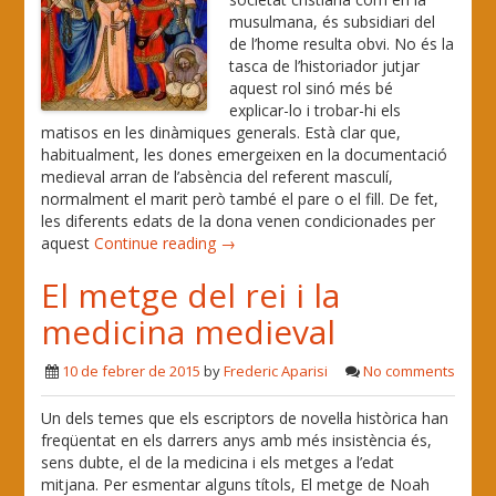
musulmana, és subsidiari del
de l’home resulta obvi. No és la
tasca de l’historiador jutjar
aquest rol sinó més bé
explicar-lo i trobar-hi els
matisos en les dinàmiques generals. Està clar que,
habitualment, les dones emergeixen en la documentació
medieval arran de l’absència del referent masculí,
normalment el marit però també el pare o el fill. De fet,
les diferents edats de la dona venen condicionades per
aquest
Continue reading →
El metge del rei i la
medicina medieval
10 de febrer de 2015
by
Frederic Aparisi
No comments
Un dels temes que els escriptors de novel·la històrica han
freqüentat en els darrers anys amb més insistència és,
sens dubte, el de la medicina i els metges a l’edat
mitjana. Per esmentar alguns títols, El metge de Noah