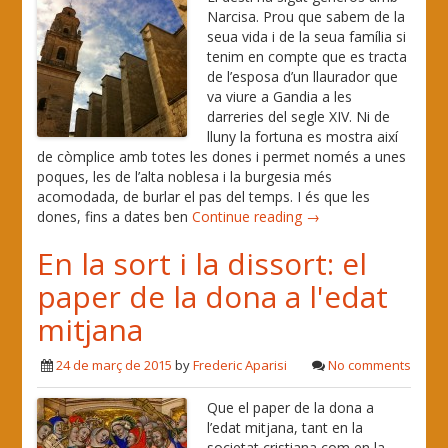
Narcisa. Prou que sabem de la
seua vida i de la seua família si
tenim en compte que es tracta
de l’esposa d’un llaurador que
va viure a Gandia a les
darreries del segle XIV. Ni de
lluny la fortuna es mostra així
de còmplice amb totes les dones i permet només a unes
poques, les de l’alta noblesa i la burgesia més
acomodada, de burlar el pas del temps. I és que les
dones, fins a dates ben
Continue reading →
En la sort i la dissort: el
paper de la dona a l'edat
mitjana
24 de març de 2015
by
Frederic Aparisi
No comments
Que el paper de la dona a
l’edat mitjana, tant en la
societat cristiana com en la