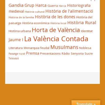
Gandia
Grup Harca
Historiografia
Guerra
Harca
Història de l'alimentació
medieval
Història cultural
Història de les dones
Història del
Història de la família
Història Rural
paisatge
Història econòmica
Història local
Horta de València
Història urbana
Identitat
La València Contada
Jaume I
Musulmans
Literatura
Monarquia feudal
Noblesa
Premsa
Presentacions
Ràdio
Senyoria
Sucre
Paisatge rural
Televisió
Translate »