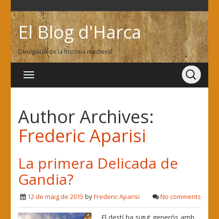
El Blog d'Harca
Divulgació de la història medieval
Author Archives:
Frederic Aparisi
La primera Delicada de
Gandia?
12 de maig de 2015
by
Frederic Aparisi
No comments
El destí ha sigut generós amb