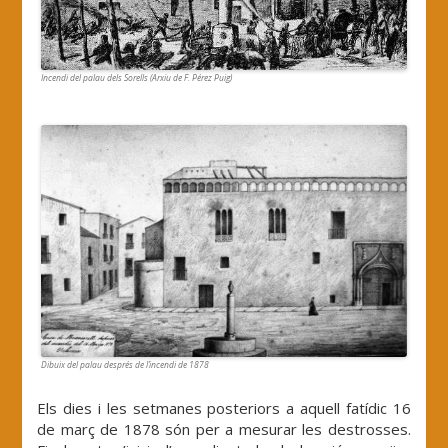
Incendi del palau dels Sorells (Arxiu de F. Pérez Puig)
Dibuix del palau després de l’incendi de 1878
Els dies i les setmanes posteriors a aquell fatídic 16
de març de 1878 són per a mesurar les destrosses.