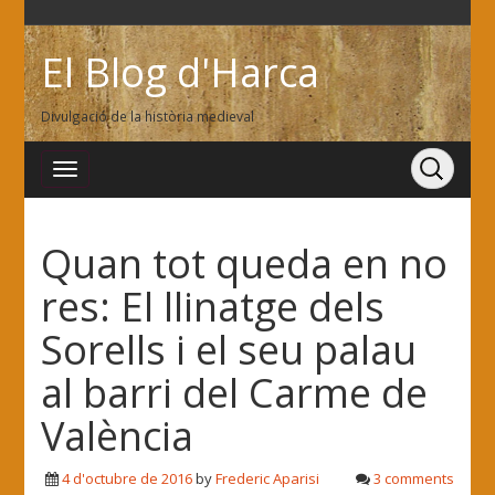
El Blog d'Harca
Divulgació de la història medieval
Quan tot queda en no
res: El llinatge dels
Sorells i el seu palau
al barri del Carme de
València
4 d'octubre de 2016
by
Frederic Aparisi
3 comments