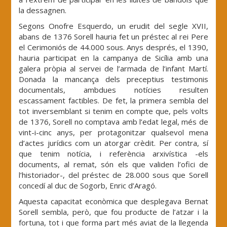
la dessagnen.
Segons Onofre Esquerdo, un erudit del segle XVII,
abans de 1376 Sorell hauria fet un préstec al rei Pere
el Cerimoniós de 44.000 sous. Anys després, el 1390,
hauria participat en la campanya de Sicília amb una
galera pròpia al servei de l’armada de l’infant Martí.
Donada la mancança dels preceptius testimonis
documentals, ambdues notícies resulten
escassament factibles. De fet, la primera sembla del
tot inversemblant si tenim en compte que, pels volts
de 1376, Sorell no comptava amb l’edat legal, més de
vint-i-cinc anys, per protagonitzar qualsevol mena
d’actes jurídics com un atorgar crèdit. Per contra, sí
que tenim notícia, i referència arxivística -els
documents, al remat, són els que validen l’ofici de
l’historiador-, del préstec de 28.000 sous que Sorell
concedí al duc de Sogorb, Enric d’Aragó.
Aquesta capacitat econòmica que desplegava Bernat
Sorell sembla, però, que fou producte de l’atzar i la
fortuna, tot i que forma part més aviat de la llegenda