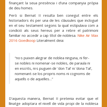
finançant la seua presència i d’una companyia pròpia
de deu homes.
Però si Bernat II resulta ben conegut entre els
historiadors és per una de les clàusules que inclogué
en el seu testament segons la qual estipulava com a
condició als seus hereus per a rebre el patrimoni
familiar no accedir a cap títol de noblesa.
Nike Air Max
2016 Goedkoop
Literalment deia:
“no·s puixen alegrar de noblea ninguna, ni fer-
se nobles ni nomenar-se nobles, de paraula ni
en escrits, ni·s puguen dir ‘don Tal’ ni ‘dona Tal’,
nomenant-se los propris noms ni cognoms de
aquells o de aquelles…”
D’aquesta manera, Bernat II pretenia evitar que el
llinatge adoptara el nivell de vida propi de la noblesa