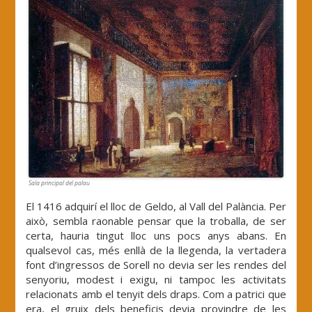
Sala principal del palau
El 1416 adquirí el lloc de Geldo, al Vall del Palància. Per
això, sembla raonable pensar que la troballa, de ser
certa, hauria tingut lloc uns pocs anys abans. En
qualsevol cas, més enllà de la llegenda, la vertadera
font d’ingressos de Sorell no devia ser les rendes del
senyoriu, modest i exigu, ni tampoc les activitats
relacionats amb el tenyit dels draps. Com a patrici que
era, el gruix dels beneficis devia provindre de les