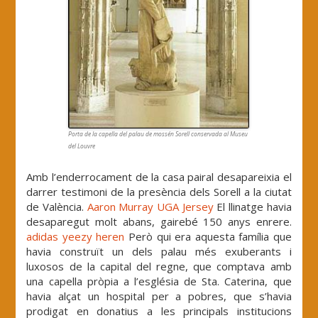
Porta de la capella del palau de mossén Sorell conservada al Museu
del Louvre
Amb l’enderrocament de la casa pairal desapareixia el
darrer testimoni de la presència dels Sorell a la ciutat
de València.
Aaron Murray UGA Jersey
El llinatge havia
desaparegut molt abans, gairebé 150 anys enrere.
adidas yeezy heren
Però qui era aquesta família que
havia construït un dels palau més exuberants i
luxosos de la capital del regne, que comptava amb
una capella pròpia a l’església de Sta. Caterina, que
havia alçat un hospital per a pobres, que s’havia
prodigat en donatius a les principals institucions