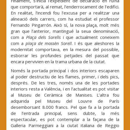
Finalment, s’inicia l’expedient de declaració en ruïna
que comportarà, al remat, l’enderrocament de l’edifici.
En realitat, l’incendi fou l’excusa per a realitzar una
alineació dels carrers, com ha estudiat el professor
Fernando Pingarrón. Això sí, la nova plaça, molt més
gran que l’anterior, mantingué la seua denominació,
com a
Plaça dels Sorells
i que actualment coneixem
com a
plaça de mossèn Sorell
. I és que aleshores la
modernitat comportava, en la mesura del possible,
esborrar les profundes petjades del passat que
encara pervivien en la trama urbana de la ciutat.
Només la portada principal i dos interiors escaparen
al poder destructiu de les flames, primer, i dels pics,
després. De les tres, només una de les portades
interiors resta a València, i en l’actualitat es pot visitar
al Museu de Ceràmica de Manises. L’altra fou
adquirida pel Museu del Louvre de París
desemborsant 8.000 francs. Pel que fa a la portada
de l’entrada principal, sens dubte, la més
espectacular, es pot contemplar a la façana de la
Galleria Parmeggiani a la ciutat italiana de Reggio