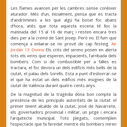
Les flames avancen per les cambres sense conèixer
aturador. Més d’un, inicialment, pensa que es tracta
d’andròmines a les que algú ha botat foc abans
d’hora, atés que tota aquesta escena té lloc la
matinada del 15 al 16 de març i resten encara tres
dies per a la
cremà
de Sant Josep. Però no. El fum que
comença a enlairar-se no prové de cap festeig.
Air
Jordan 13 Donna
Els crits del
sereno
posen en alerta
tots els veïns que esperen, impacients, l’arribada dels
bombers. Com si de combustible per a falles es
tractara, el foc devora un dels edificis més bells de la
ciutat, el palau dels Sorells. Esta a punt d’esborrar-se
el que ha estat un dels edificis més insignes de la
ciutat de València durant quatre-cents anys.
De la magnitud de la tragèdia dóna bon compte la
presència de les principals autoritats de la ciutat: el
primer tinent alcalde de la ciutat, José de Navarrete,
els governadors provincial i militar, un jutge i encara
l’arquitecte municipal. Tots plegats, contemplen
l’espectacle que fa feredat mentre els bombers miren