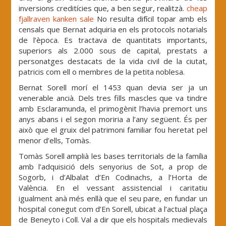
inversions creditícies que, a ben segur, realitzà.
cheap
fjallraven kanken sale
No resulta difícil topar amb els
censals que Bernat adquiria en els protocols notarials
de l’època. Es tractava de quantitats importants,
superiors als 2.000 sous de capital, prestats a
personatges destacats de la vida civil de la ciutat,
patricis com ell o membres de la petita noblesa.
Bernat Sorell morí el 1453 quan devia ser ja un
venerable ancià. Dels tres fills mascles que va tindre
amb Esclaramunda, el primogènit l’havia premort uns
anys abans i el segon moriria a l’any següent. És per
això que el gruix del patrimoni familiar fou heretat pel
menor d’ells, Tomàs.
Tomàs Sorell amplià les bases territorials de la família
amb l’adquisició dels senyorius de Sot, a prop de
Sogorb, i d’Albalat d’En Codinachs, a l’Horta de
València. En el vessant assistencial i caritatiu
igualment anà més enllà que el seu pare, en fundar un
hospital conegut com d’En Sorell, ubicat a l’actual plaça
de Beneyto i Coll. Val a dir que els hospitals medievals