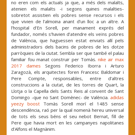
no eren com els actuals ja que, a més dels malalts,
atenien els malalts -i segons quines malalties-
sobretot assistien els pobres sense recursos i els
que vivien de l’almoina anant d’un lloc a un altre. A
l’hospital d’En Sorell, per manament exprés del
fundador, només s’havien d’atendre els veïns pobres
de València, que haguessen estat enviats allí pels
administradors dels bacins de pobres de les dotze
parròquies de la ciutat. Sembla ser que també el palau
familiar fou manat construir per Tomàs.
nike air max
2017 dames
Segons Federico Iborra i Arturo
Zaragozà, els arquitectes foren Francesc Baldomar i
Pere Compte, responsables, entre d’altres
construccions a la ciutat, de les torres de Quart, la
Llotja o la Capella dels Sants Reis al convent de Sant
Domingo -que no Sant Domènec- de València.
adidas
yeezy boost
Tomàs Sorell morí el 1485 sense
descendència, raó per la qual nomenà hereu universal
de tots els seus béns el seu nebot Bernat, fill de
Pere que havia mort en les campanyes napolitanes
d’Alfons el Magnànim.