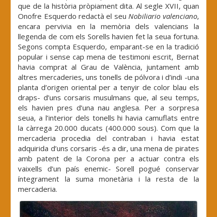
que de la història pròpiament dita. Al segle XVII, quan
Onofre Esquerdo redactà el seu
Nobiliario valenciano
,
encara pervivia en la memòria dels valencians la
llegenda de com els Sorells havien fet la seua fortuna.
Segons compta Esquerdo, emparant-se en la tradició
popular i sense cap mena de testimoni escrit, Bernat
havia comprat al Grau de València, juntament amb
altres mercaderies, uns tonells de pólvora i d’indi -una
planta d’origen oriental per a tenyir de color blau els
draps- d’uns corsaris musulmans que, al seu temps,
els havien pres d’una nau anglesa. Per a sorpresa
seua, a l’interior dels tonells hi havia camuflats entre
la càrrega 20.000 ducats (400.000 sous). Com que la
mercaderia procedia del contraban i havia estat
adquirida d’uns corsaris -és a dir, una mena de pirates
amb patent de la Corona per a actuar contra els
vaixells d’un país enemic- Sorell pogué conservar
íntegrament la suma monetària i la resta de la
mercaderia.