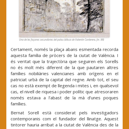
Una de les façanes secundàries del palau (dibuix de Valentín Carderera, fin. XIX)
Certament, només la plaça abans esmentada recorda
aquesta família de pròcers de la ciutat de València. I
és veritat que la trajectòria que seguiren els Sorells
no és molt més diferent de la que pautaren altres
famílies nobiliàries valencianes amb orígens en el
patriciat urbà de la capital del regne. Amb tot, el seu
cas no està exempt de llegenda i mites i, en qualsevol
cas, el nivell de riquesa i poder polític que atresoraren
només estava a l’abast de la mà d’unes poques
famílies.
Bernat Sorell està considerat pels investigadors
contemporanis com el fundador del llinatge. Aquest
tintorer hauria arribat a la ciutat de València des de la