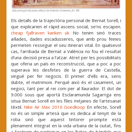
Sala principal del palau (dibuix de Valentín Carderera, fin. XIX)
Els detalls de la trajectòria personal de Bernat Sorell, i
que explicarien el ràpid ascens social, se’ns escapen.
cheap fjallraven kanken uk
No tenim sinó traces
aïllades, dades escadusseres, que amb prou feines
permeten resseguir el seu itinerari vital. En qualsevol
cas, l’arribada de Bernat a València no fou el resultat
d’una decisió presa a l’atzar. Atret per les possibilitats
que oferia un país en reconstrucció, que a poc a poc
superava les desfetes de la guerra de Castella,
vingué per fer negocis. El primer d’ells era, sens
dubte, el matrimoni. Perquè això és el casament, un
negoci, tant per al rei com per al llaurador. El dot de
9.000 sous que aportà Esclaramunda Sagarriga ens
situa Bernat Sorell en les files mitjanes de l’artesanat
tèxtil.
Nike Air Max 2016 Goedkoop
En efecte, Sorell
no és un simple artesà que es dedica al tenyit de la
roba sinó que aquest tintorer prompte està
plenament integrat en la vida urbana de la ciutat, fins
a l’extrem de participar en les lluites de bàndols que