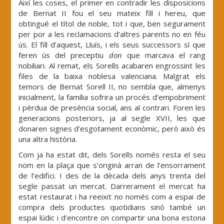
Així les coses, el primer en contradir les disposicions
de Bernat II fou el seu mateix fill i hereu, que
obtingué el títol de noble, tot i que, ben segurament
per por a les reclamacions d’altres parents no en féu
ús. El fill d’aquest, Lluís, i els seus successors sí que
feren ús del preceptiu
don
que marcava el rang
nobiliari. Al remat, els Sorells acabaren engrossint les
files de la baixa noblesa valenciana. Malgrat els
temors de Bernat Sorell II, no sembla que, almenys
inicialment, la família sofrira un procés d’empobriment
i pèrdua de presència social, ans al contrari. Foren les
generacions posteriors, ja al segle XVII, les que
donaren signes d’esgotament econòmic, però això és
una altra història.
Com ja ha estat dit, dels Sorells només resta el seu
nom en la plaça que s’originà arran de l’ensorrament
de l’edifici. I des de la dècada dels anys trenta del
segle passat un mercat. Darrerament el mercat ha
estat restaurat i ha reeixit no només com a espai de
compra dels productes quotidians sinó també un
espai lúdic i d’encontre on compartir una bona estona