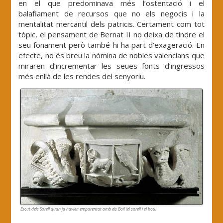
en el que predominava més l’ostentació i el
balafiament de recursos que no els negocis i la
mentalitat mercantil dels patricis. Certament com tot
tòpic, el pensament de Bernat II no deixa de tindre el
seu fonament però també hi ha part d’exageració. En
efecte, no és breu la nòmina de nobles valencians que
miraren d’incrementar les seues fonts d’ingressos
més enllà de les rendes del senyoriu.
Escut dels Sorell quan ja havien emparentat amb els Boïl (el sorell i el bou)