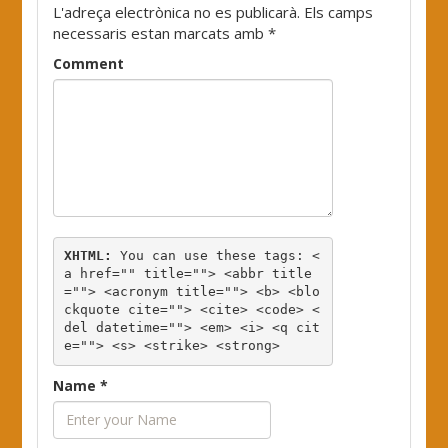
L'adreça electrònica no es publicarà.
Els camps
necessaris estan marcats amb
*
Comment
XHTML:
 You can use these tags: 
<
a href="" title=""> <abbr title
=""> <acronym title=""> <b> <blo
ckquote cite=""> <cite> <code> <
del datetime=""> <em> <i> <q cit
e=""> <s> <strike> <strong> 
Name
*