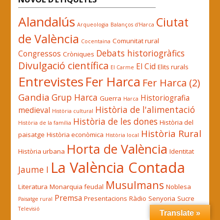
Alandalús
Ciutat
Arqueologia
Balanços d'Harca
de València
Comunitat rural
Cocentaina
Debats historiogràfics
Congressos
Cròniques
Divulgació científica
El Cid
Elits rurals
El Carme
Entrevistes
Fer Harca
Fer Harca (2)
Gandia
Grup Harca
Historiografia
Guerra
Harca
Història de l'alimentació
medieval
Història cultural
Història de les dones
Història del
Història de la família
Història Rural
paisatge
Història econòmica
Història local
Horta de València
Història urbana
Identitat
La València Contada
Jaume I
Musulmans
Literatura
Monarquia feudal
Noblesa
Premsa
Presentacions
Ràdio
Senyoria
Sucre
Paisatge rural
Televisió
Translate »